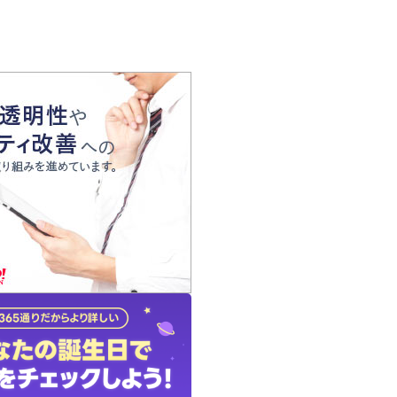
の声
れ
の占い師
質問