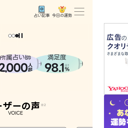
今日の運勢
占い記事
トップ
ユーザー
所属占い師
満足度
2
000
98.1
,
人
相談事例
※1
%
超
占いの流
おすすめ
ーザーの声
※2
VOICE
よくある