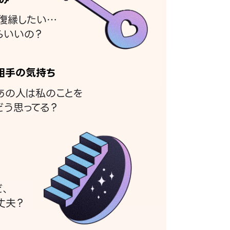
復縁したい…
らいいの？
相手の気持ち
あの人は私のことを
どう思ってる？
ど、
丈夫？