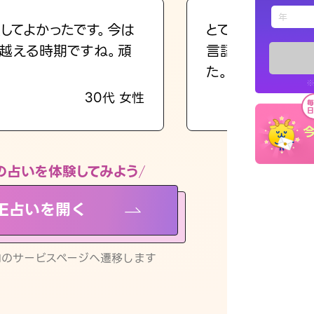
えもじの
してよかったです。今は
とても的確で感じ
越える時期ですね。頑
言語化してくれた
占い記事
た。
※
30代 女性
お知らせ
の占いを体験してみよう
NE占いを開く
※LINEアプ
リ内のサービスページへ遷移します