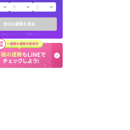
子（占）12星座占い
ていた違和感を
終了後とても前向きな気
ので腑に落ちまし
っきまでの心のモヤが嘘
今日の運勢を見る
晴れました。
LINE占いサービスに遷移します
30代 女性
LINE占いを開く
リ内のサービスページへ遷移します