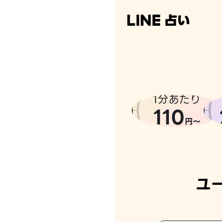
1分あたり
110
円〜
ユ