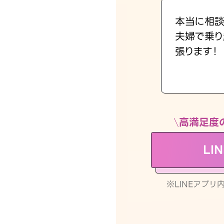
本当に相談
夫婦で乗り
張ります！
高満足度
LI
※LINEアプ