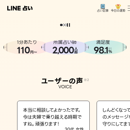
今日の運勢
占い記事
。
どうせなら
運
気
を
味
方
に
し
た
い
、
恋
も
仕
事
も
トップ
ユーザーの声
1分あたり
所属占い師
満足度
相談事例
110
2
000
98.1
,
人
※1
%
円〜
超
占いの流れ
おすすめの占い師
ユーザーの声
※2
よくある質問
VOICE
えもじの子（占）12星座占い
占い記事
本当に相談してよかったです。
しんどくなっ
今は夫婦で乗り越える時期で
のメッセージ
お知らせ
すね。頑張ります！
守りにしてま
30代 女性