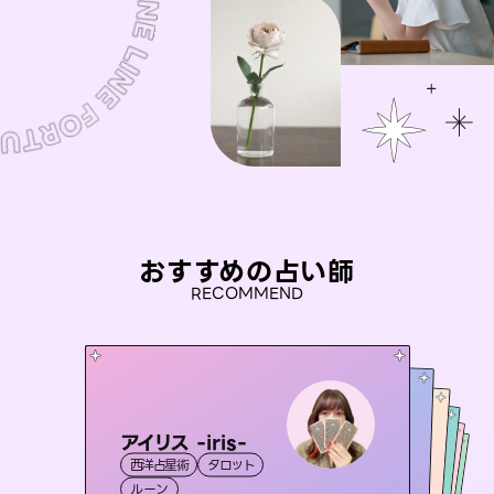
おすすめの占い師
RECOMMEND
アイリス -iris-
未来視師＊花
おう 霊感オラクル
彗望
桃源珠羽
西洋占星術
タロット
（
すいぼう
霊視・オーラ
）
心理学
セラピスト理恵
霊視・オーラ
（
とうげんみう
霊視・オーラ
霊視・オーラ
）
透視
ルーン
スピリチュアル・リーディング