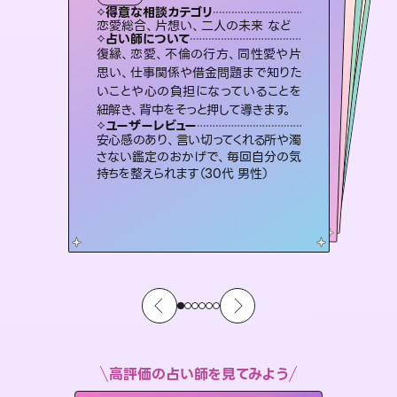
タロット
霊視・オーラ
オラクルカード
スピリチュアル・リーディング
スピリチュアル・リーディング
タロット
得意な相談カテゴリ
得意な相談カテゴリ
得意な相談カテゴリ
スピリチュアル・リーディング
得意な相談カテゴリ
得意な相談カテゴリ
恋愛総合、片想い、二人の未来 など
出逢い、片想い、復縁 など
恋愛総合、あの人の気持ち など
片想い、あの人の気持ち、復縁 など
得意な相談カテゴリ
片想い、あの人の気持ち、復縁 など
片想い、二人の未来、年の差 など
占い師について
占い師について
占い師について
占い師について
占い師について
占い師について
恋愛のお悩みの中でも特に「曖昧な関
係」の相談を得意としており、友達以上
恋人未満なお相手との今後や本音を丁
霊視×オラクルカードを使って「今」と
「未来」そして「気になるあの人の気持
ち」まで丁寧に読み解き、恋や人生のヒ
未来には何パターンもの選択肢があり
ます。不安で視えにくくなっているあな
たの素敵な未来を見つけ、その未来を
復縁、恋愛、不倫の行方、同性愛や片
連絡再開、復縁、成就などの報告実績
多数。セラピストとして2万超の施術経
験があるからこそできる鑑定で、より良
思い、仕事関係や借金問題まで知りた
いことや心の負担になっていることを
寧に読み解き恋愛成就へと導きます。
3,700年以上の歴史を持つ東洋最古の占術「易占」で詳細まで占い、幸せへ向かう道筋を示します。厳しい結果にも具体的な対策をお伝えします。
ントを優しく引き出します。
い未来をサポートします。
選択できるようアドバイスします。
ユーザーレビュー
ユーザーレビュー
紐解き、背中をそっと押して導きます。
ユーザーレビュー
ユーザーレビュー
鑑定していただいてアドバイス通りに行
動すると仲が復活してきました。ありが
ユーザーレビュー
複雑な背景もしっかり聞いて鑑定して
いただけました。気持ちが楽になりまし
とても心温まる鑑定でした。しかもこち
らは何も言っていないのに視えていらっ
不安な気持ちが嘘みたいに晴れまし
た…！よく視えていらっしゃるんだなと
ユーザーレビュー
職場の人の性質や人間関係、本心など
本当によく視えていてびっくり。対策が
とうございました（40代 女性）
安心感のあり、言い切ってくれる所や濁
た（50代 女性）
しゃるんだなと驚きです（30代女性）
感じました（40代 女性）
さない鑑定のおかげで、毎回自分の気
打てて前向きになれます（40代）
持ちを整えられます（30代 男性）
高評価の占い師を見てみよう