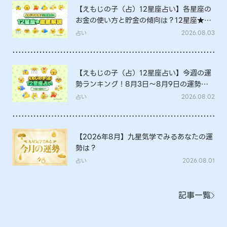
【えもじの子（占）12星座占い】各星座の
お金の使い方と貯金の傾向は？12星座★徹
底解説
占い
2026.08.03
【えもじの子（占）12星座占い】今週の運
勢ランキング！8月3日～8月9日の運勢
は？
占い
2026.08.02
【2026年8月】九星気学でみるあなたの運
勢は？
占い
2026.08.01
記事一覧