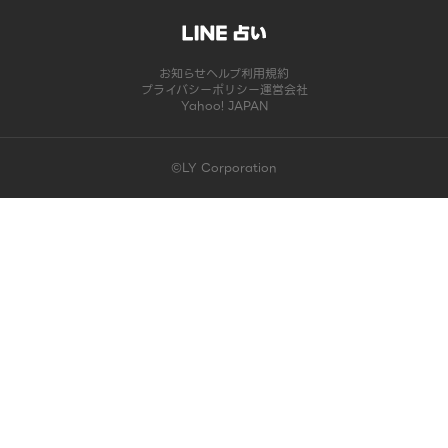
お知らせ
ヘルプ
利用規約
プライバシーポリシー
運営会社
Yahoo! JAPAN
©LY Corporation
このコンテンツは掲載が終了しました | LINE占い