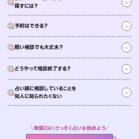
Q
探すには？
Q
予約はできる？
Q
軽い相談でも大丈夫？
Q
どうやって相談終了する？
占い師に相談していることを
Q
知人に知られたくない
準備OK！さっそく占いを始めよう