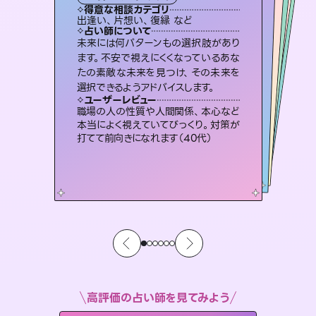
霊視・オーラ
スピリチュアル・リーディング
スピリチュアル・リーディング
オラクルカード
タロット
得意な相談カテゴリ
得意な相談カテゴリ
得意な相談カテゴリ
スピリチュアル・リーディング
得意な相談カテゴリ
得意な相談カテゴリ
出逢い、片想い、復縁 など
恋愛総合、片想い、二人の未来 など
片想い、あの人の気持ち、復縁 など
片想い、あの人の気持ち、復縁 など
得意な相談カテゴリ
恋愛総合、あの人の気持ち など
片想い、二人の未来、年の差 など
占い師について
占い師について
占い師について
占い師について
占い師について
占い師について
霊視×オラクルカードを使って「今」と
「未来」そして「気になるあの人の気持
ち」まで丁寧に読み解き、恋や人生のヒ
恋愛のお悩みの中でも特に「曖昧な関
係」の相談を得意としており、友達以上
恋人未満なお相手との今後や本音を丁
復縁、恋愛、不倫の行方、同性愛や片
思い、仕事関係や借金問題まで知りた
いことや心の負担になっていることを
未来には何パターンもの選択肢があり
連絡再開、復縁、成就などの報告実績
多数。セラピストとして2万超の施術経
験があるからこそできる鑑定で、より良
ます。不安で視えにくくなっているあな
たの素敵な未来を見つけ、その未来を
ントを優しく引き出します。
3,700年以上の歴史を持つ東洋最古の占術「易占」で詳細まで占い、幸せへ向かう道筋を示します。厳しい結果にも具体的な対策をお伝えします。
寧に読み解き恋愛成就へと導きます。
い未来をサポートします。
紐解き、背中をそっと押して導きます。
ユーザーレビュー
ユーザーレビュー
選択できるようアドバイスします。
ユーザーレビュー
ユーザーレビュー
不安な気持ちが嘘みたいに晴れまし
た…！よく視えていらっしゃるんだなと
ユーザーレビュー
複雑な背景もしっかり聞いて鑑定して
いただけました。気持ちが楽になりまし
とても心温まる鑑定でした。しかもこち
らは何も言っていないのに視えていらっ
鑑定していただいてアドバイス通りに行
動すると仲が復活してきました。ありが
ユーザーレビュー
安心感のあり、言い切ってくれる所や濁
さない鑑定のおかげで、毎回自分の気
感じました（40代 女性）
職場の人の性質や人間関係、本心など
た（50代 女性）
しゃるんだなと驚きです（30代女性）
とうございました（40代 女性）
本当によく視えていてびっくり。対策が
持ちを整えられます（30代 男性）
打てて前向きになれます（40代）
高評価の占い師を見てみよう