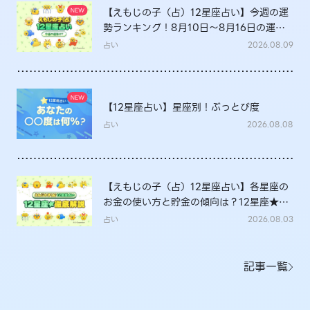
【えもじの子（占）12星座占い】今週の運
勢ランキング！8月10日～8月16日の運勢
は？
占い
2026.08.09
【12星座占い】星座別！ぶっとび度
占い
2026.08.08
【えもじの子（占）12星座占い】各星座の
お金の使い方と貯金の傾向は？12星座★徹
底解説
占い
2026.08.03
記事一覧