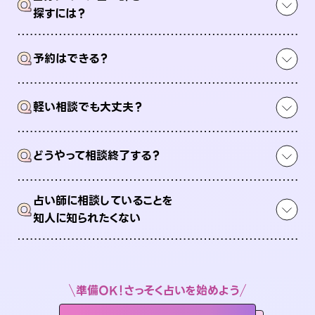
Q
探すには？
Q
予約はできる？
Q
軽い相談でも大丈夫？
Q
どうやって相談終了する？
占い師に相談していることを
Q
知人に知られたくない
準備OK！さっそく占いを始めよう