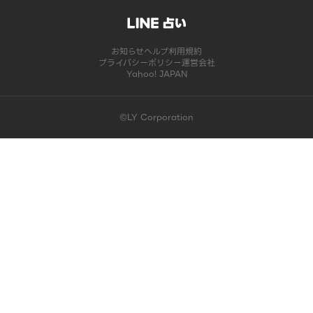
お知らせ
ヘルプ
利用規約
プライバシーポリシー
運営会社
Yahoo! JAPAN
©LY Corporation
このコンテンツは掲載が終了しました | LINE占い