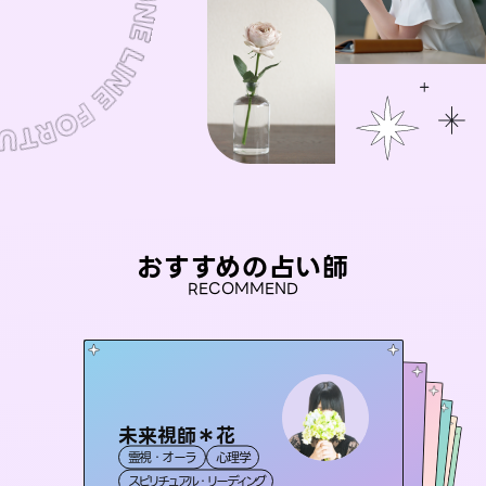
おすすめの占い師
RECOMMEND
未来視師＊花
アイリス -iris-
桃源珠羽
彗望
（
とうげんみう
おう 霊感オラクル
霊視・オーラ
心理学
（
）
すいぼう
西洋占星術
）
タロット
セラピスト理恵
霊視・オーラ
霊視・オーラ
タロット
霊視・オーラ
透視
スピリチュアル・リーディング
ルーン