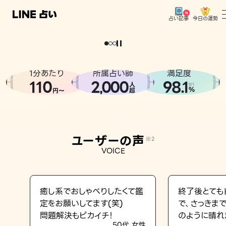
今日の運勢
占い記事
。
どうせなら
運
気
を
味
方
に
し
た
い
、
恋
も
仕
事
も
トップ
ユーザーの声
1分あたり
所属占い師
満足度
相談事例
110
2
000
98.1
,
人
※1
%
円〜
超
占いの流れ
おすすめの占い師
ユーザーの声
※2
よくある質問
VOICE
えもじの子（占）12星座占い
占い記事
癒し系でおしゃべりしたくて鑑
終了後とても
定をお願いしてます(笑)
で、さっきま
お知らせ
問題解決もピカイチ！
のように晴れ
50代 女性