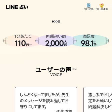
今日の運勢
占い記事
。
どうせなら
運
気
を
味
方
に
し
た
い
、
恋
も
仕
事
も
トップ
ユーザーの声
1分あたり
所属占い師
満足度
相談事例
110
2
000
98.1
,
人
※1
%
円〜
超
占いの流れ
おすすめの占い師
ユーザーの声
※2
よくある質問
VOICE
えもじの子（占）12星座占い
占い記事
しんどくなってましたが、先生
癒し系でおし
のメッセージを読み返してお
定をお願いし
お知らせ
守りにしてます。
問題解決もピ
40代 女性