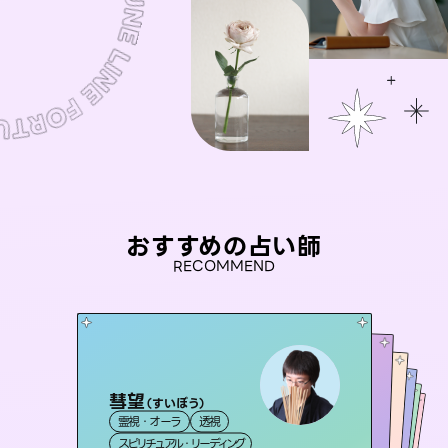
おすすめの占い師
RECOMMEND
彗望
アイリス -iris-
（
すいぼう
）
おう 霊感オラクル
未来視師＊花
セラピスト理恵
霊視・オーラ
透視
西洋占星術
タロット
桃源珠羽
霊視・オーラ
霊視・オーラ
霊視・オーラ
心理学
（
スピリチュアル・リーディング
とうげんみう
ルーン