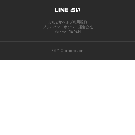
お知らせ
ヘルプ
利用規約
プライバシーポリシー
運営会社
Yahoo! JAPAN
©LY Corporation
このコンテンツは掲載が終了しました | LINE占い