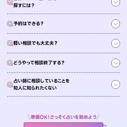
Q
探すには？
Q
予約はできる？
Q
軽い相談でも大丈夫？
Q
どうやって相談終了する？
占い師に相談していることを
Q
知人に知られたくない
準備OK！さっそく占いを始めよう