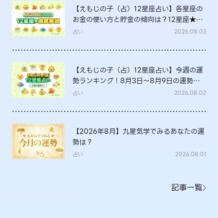
【えもじの子（占）12星座占い】各星座の
お金の使い方と貯金の傾向は？12星座★徹
底解説
占い
2026.08.03
【えもじの子（占）12星座占い】今週の運
勢ランキング！8月3日～8月9日の運勢
は？
占い
2026.08.02
【2026年8月】九星気学でみるあなたの運
勢は？
占い
2026.08.01
記事一覧