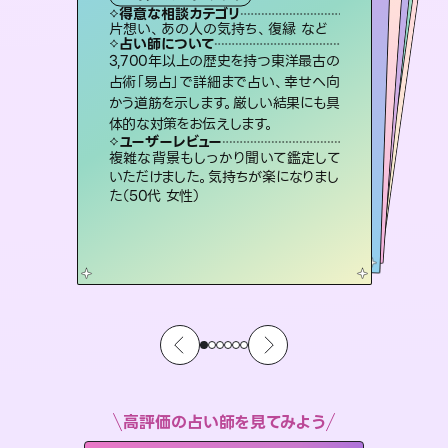
タロット
霊視・オーラ
オラクルカード
）
スピリチュアル・リーディング
スピリチュアル・リーディング
タロット
得意な相談カテゴリ
得意な相談カテゴリ
得意な相談カテゴリ
スピリチュアル・リーディング
得意な相談カテゴリ
得意な相談カテゴリ
片想い、あの人の気持ち、復縁 など
恋愛総合、片想い、二人の未来 など
恋愛総合、あの人の気持ち など
出逢い、片想い、復縁 など
得意な相談カテゴリ
片想い、二人の未来、年の差 など
片想い、あの人の気持ち、復縁 など
占い師について
占い師について
占い師について
占い師について
占い師について
占い師について
連絡再開、復縁、成就などの報告実績
多数。セラピストとして2万超の施術経
験があるからこそできる鑑定で、より良
霊視×オラクルカードを使って「今」と
「未来」そして「気になるあの人の気持
ち」まで丁寧に読み解き、恋や人生のヒ
復縁、恋愛、不倫の行方、同性愛や片
思い、仕事関係や借金問題まで知りた
いことや心の負担になっていることを
3,700年以上の歴史を持つ東洋最古の
恋愛のお悩みの中でも特に「曖昧な関
係」の相談を得意としており、友達以上
恋人未満なお相手との今後や本音を丁
占術「易占」で詳細まで占い、幸せへ向
かう道筋を示します。厳しい結果にも具
い未来をサポートします。
未来には何パターンもの選択肢があります。不安で視えにくくなっているあなたの素敵な未来を見つけ、その未来を選択できるようアドバイスします。
ントを優しく引き出します。
寧に読み解き恋愛成就へと導きます。
紐解き、背中をそっと押して導きます。
ユーザーレビュー
ユーザーレビュー
体的な対策をお伝えします。
ユーザーレビュー
ユーザーレビュー
とても心温まる鑑定でした。しかもこち
らは何も言っていないのに視えていらっ
ユーザーレビュー
職場の人の性質や人間関係、本心など
本当によく視えていてびっくり。対策が
鑑定していただいてアドバイス通りに行
動すると仲が復活してきました。ありが
不安な気持ちが嘘みたいに晴れまし
た…！よく視えていらっしゃるんだなと
ユーザーレビュー
安心感のあり、言い切ってくれる所や濁
さない鑑定のおかげで、毎回自分の気
しゃるんだなと驚きです（30代女性）
複雑な背景もしっかり聞いて鑑定して
打てて前向きになれます（40代）
とうございました（40代 女性）
感じました（40代 女性）
いただけました。気持ちが楽になりまし
持ちを整えられます（30代 男性）
た（50代 女性）
高評価の占い師を見てみよう