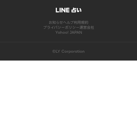
お知らせ
ヘルプ
利用規約
プライバシーポリシー
運営会社
Yahoo! JAPAN
©LY Corporation
このコンテンツは掲載が終了しました | LINE占い