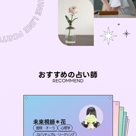
おすすめの占い師
RECOMMEND
未来視師＊花
桃源珠羽
セラピスト理恵
（
とうげんみう
）
彗望
アイリス -iris-
霊視・オーラ
心理学
（
すいぼう
霊視・オーラ
）
タロット
おう 霊感オラクル
霊視・オーラ
霊視・オーラ
タロット
西洋占星術
透視
スピリチュアル・リーディング
スピリチュアル・リーディング
タロット