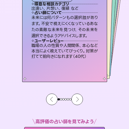
霊視・オーラ
スピリチュアル・リーディング
スピリチュアル・リーディング
ルーン
得意な相談カテゴリ
得意な相談カテゴリ
得意な相談カテゴリ
オラクルカード
得意な相談カテゴリ
得意な相談カテゴリ
出逢い、片想い、復縁 など
片想い、あの人の気持ち、復縁 など
片想い、二人の未来、年の差 など
片想い、あの人の気持ち、復縁 など
得意な相談カテゴリ
恋愛総合、片想い、二人の未来 など
恋愛総合、あの人の気持ち など
占い師について
占い師について
占い師について
占い師について
占い師について
占い師について
復縁、恋愛、不倫の行方、同性愛や片
思い、仕事関係や借金問題まで知りた
いことや心の負担になっていることを
連絡再開、復縁、成就などの報告実績
多数。セラピストとして2万超の施術経
験があるからこそできる鑑定で、より良
恋愛のお悩みの中でも特に「曖昧な関
係」の相談を得意としており、友達以上
恋人未満なお相手との今後や本音を丁
未来には何パターンもの選択肢があり
霊視×オラクルカードを使って「今」と
「未来」そして「気になるあの人の気持
ち」まで丁寧に読み解き、恋や人生のヒ
ます。不安で視えにくくなっているあな
たの素敵な未来を見つけ、その未来を
紐解き、背中をそっと押して導きます。
3,700年以上の歴史を持つ東洋最古の占術「易占」で詳細まで占い、幸せへ向かう道筋を示します。厳しい結果にも具体的な対策をお伝えします。
い未来をサポートします。
ントを優しく引き出します。
寧に読み解き恋愛成就へと導きます。
ユーザーレビュー
ユーザーレビュー
選択できるようアドバイスします。
ユーザーレビュー
ユーザーレビュー
安心感のあり、言い切ってくれる所や濁
さない鑑定のおかげで、毎回自分の気
ユーザーレビュー
複雑な背景もしっかり聞いて鑑定して
いただけました。気持ちが楽になりまし
不安な気持ちが嘘みたいに晴れまし
た…！よく視えていらっしゃるんだなと
とても心温まる鑑定でした。しかもこち
らは何も言っていないのに視えていらっ
ユーザーレビュー
鑑定していただいてアドバイス通りに行
動すると仲が復活してきました。ありが
持ちを整えられます（30代 男性）
職場の人の性質や人間関係、本心など
た（50代 女性）
感じました（40代 女性）
しゃるんだなと驚きです（30代女性）
本当によく視えていてびっくり。対策が
とうございました（40代 女性）
打てて前向きになれます（40代）
高評価の占い師を見てみよう