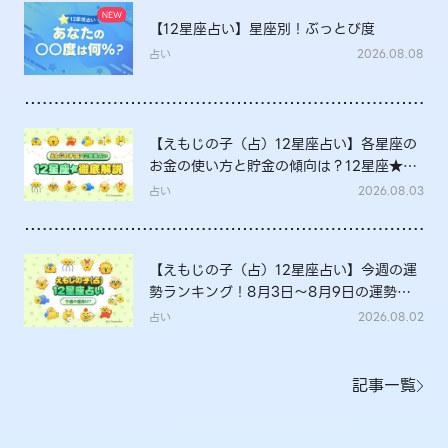
【12星座占い】星座別！ぶっとび度
占い
2026.08.08
【えもじの子（占）12星座占い】各星座の
お金の使い方と貯金の傾向は？12星座★徹
底解説
占い
2026.08.03
【えもじの子（占）12星座占い】今週の運
勢ランキング！8月3日～8月9日の運勢
は？
占い
2026.08.02
記事一覧