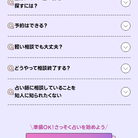
Q
探すには？
Q
予約はできる？
Q
軽い相談でも大丈夫？
Q
どうやって相談終了する？
占い師に相談していることを
Q
知人に知られたくない
準備OK！さっそく占いを始めよう