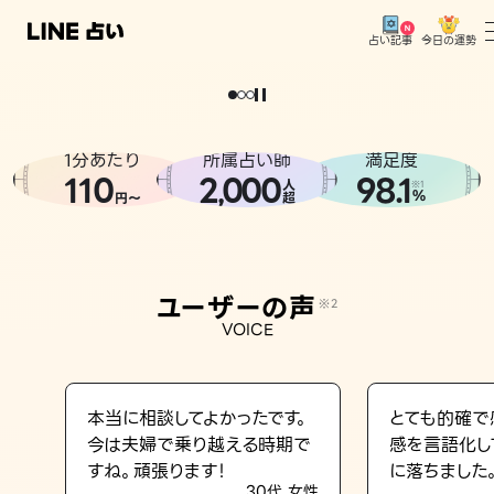
今日の運勢
占い記事
。
どうせなら
運
気
を
味
方
に
し
た
い
、
恋
も
仕
事
も
トップ
ユーザーの声
1分あたり
所属占い師
満足度
相談事例
110
2
000
98.1
,
人
※1
%
円〜
超
占いの流れ
おすすめの占い師
ユーザーの声
※2
よくある質問
VOICE
えもじの子（占）12星座占い
占い記事
本当に相談してよかったです。
とても的確で
今は夫婦で乗り越える時期で
感を言語化し
お知らせ
すね。頑張ります！
に落ちました
30代 女性