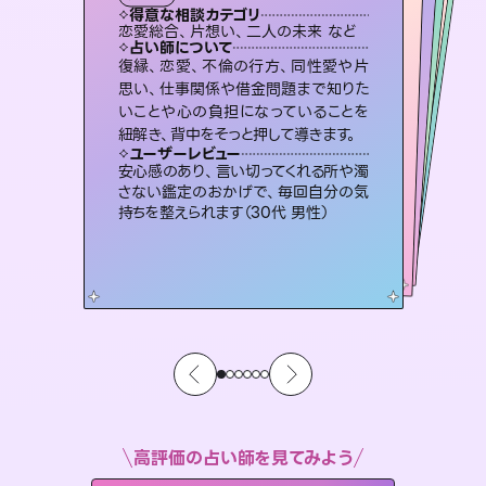
タロット
霊視・オーラ
スピリチュアル・リーディング
スピリチュアル・リーディング
スピリチュアル・リーディング
タロット
得意な相談カテゴリ
得意な相談カテゴリ
得意な相談カテゴリ
スピリチュアル・リーディング
得意な相談カテゴリ
得意な相談カテゴリ
恋愛総合、片想い、二人の未来 など
恋愛総合、あの人の気持ち など
出逢い、片想い、復縁 など
片想い、あの人の気持ち、復縁 など
得意な相談カテゴリ
片想い、あの人の気持ち、復縁 など
片想い、二人の未来、年の差 など
占い師について
占い師について
占い師について
占い師について
占い師について
占い師について
恋愛のお悩みの中でも特に「曖昧な関
係」の相談を得意としており、友達以上
恋人未満なお相手との今後や本音を丁
未来には何パターンもの選択肢があり
ます。不安で視えにくくなっているあな
たの素敵な未来を見つけ、その未来を
霊視×オラクルカードを使って「今」と
「未来」そして「気になるあの人の気持
ち」まで丁寧に読み解き、恋や人生のヒ
復縁、恋愛、不倫の行方、同性愛や片
連絡再開、復縁、成就などの報告実績
多数。セラピストとして2万超の施術経
験があるからこそできる鑑定で、より良
思い、仕事関係や借金問題まで知りた
いことや心の負担になっていることを
寧に読み解き恋愛成就へと導きます。
3,700年以上の歴史を持つ東洋最古の占術「易占」で詳細まで占い、幸せへ向かう道筋を示します。厳しい結果にも具体的な対策をお伝えします。
選択できるようアドバイスします。
い未来をサポートします。
ントを優しく引き出します。
ユーザーレビュー
ユーザーレビュー
紐解き、背中をそっと押して導きます。
ユーザーレビュー
ユーザーレビュー
鑑定していただいてアドバイス通りに行
動すると仲が復活してきました。ありが
ユーザーレビュー
複雑な背景もしっかり聞いて鑑定して
いただけました。気持ちが楽になりまし
とても心温まる鑑定でした。しかもこち
らは何も言っていないのに視えていらっ
職場の人の性質や人間関係、本心など
本当によく視えていてびっくり。対策が
ユーザーレビュー
不安な気持ちが嘘みたいに晴れまし
た…！よく視えていらっしゃるんだなと
とうございました（40代 女性）
安心感のあり、言い切ってくれる所や濁
た（50代 女性）
しゃるんだなと驚きです（30代女性）
打てて前向きになれます（40代）
さない鑑定のおかげで、毎回自分の気
感じました（40代 女性）
持ちを整えられます（30代 男性）
高評価の占い師を見てみよう