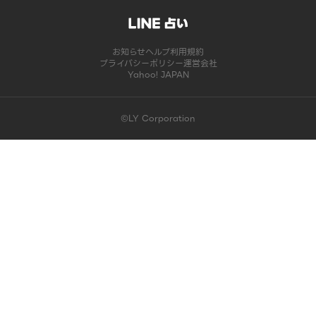
お知らせ
ヘルプ
利用規約
プライバシーポリシー
運営会社
Yahoo! JAPAN
©LY Corporation
このコンテンツは掲載が終了しました | LINE占い