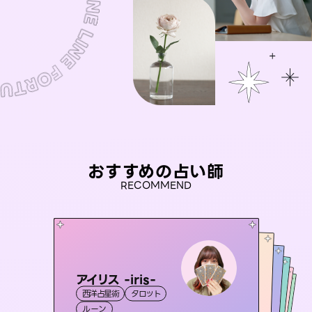
おすすめの占い師
RECOMMEND
アイリス -iris-
おう 霊感オラクル
未来視師＊花
彗望
桃源珠羽
西洋占星術
タロット
（
すいぼう
霊視・オーラ
）
セラピスト理恵
霊視・オーラ
（
とうげんみう
霊視・オーラ
心理学
霊視・オーラ
）
透視
ルーン
オラクルカード