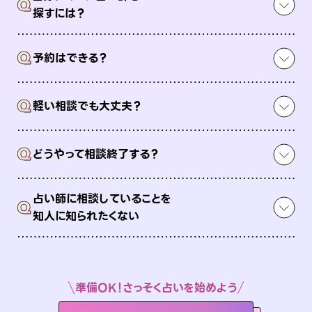
Q
探すには？
Q
予約はできる？
Q
軽い相談でも大丈夫？
Q
どうやって相談終了する？
占い師に相談していることを
Q
知人に知られたくない
準備OK！さっそく占いを始めよう