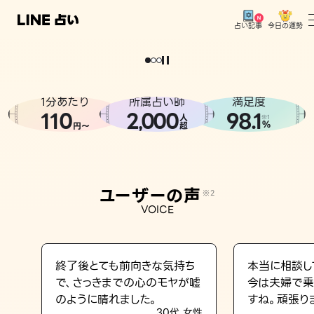
今日の運勢
占い記事
。
どうせなら
運
気
を
味
方
に
し
た
い
、
恋
も
仕
事
も
トップ
ユーザーの声
1分あたり
所属占い師
満足度
相談事例
110
2
000
98.1
,
人
※1
%
円〜
超
占いの流れ
おすすめの占い師
ユーザーの声
※2
よくある質問
VOICE
えもじの子（占）12星座占い
占い記事
終了後とても前向きな気持ち
本当に相談し
で、さっきまでの心のモヤが嘘
今は夫婦で乗
お知らせ
のように晴れました。
すね。頑張り
30代 女性