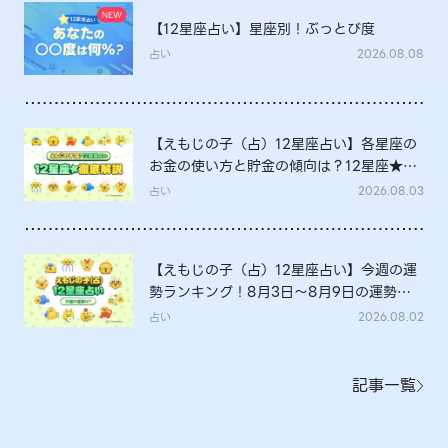
【12星座占い】星座別！ぶっとび度
占い
2026.08.08
【えもじの子（占）12星座占い】各星座の
お金の使い方と貯金の傾向は？12星座★徹
底解説
占い
2026.08.03
【えもじの子（占）12星座占い】今週の運
勢ランキング！8月3日～8月9日の運勢
は？
占い
2026.08.02
記事一覧