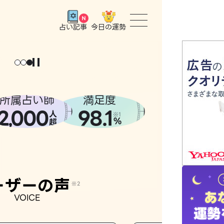
今日の運勢
占い記事
ょっと
。
元
気
に
な
った
、
話
し
たら
トップ
ユーザー
所属占い師
満足度
2
000
98.1
,
人
相談事例
※1
%
超
占いの流
おすすめ
ーザーの声
※2
VOICE
よくある