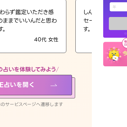
えもじの
わらず鑑定いただき感
しんどくなってま
のままでいいんだと思わ
セージを読み返し
占い記事
す。
す。
※
40代 女性
お知らせ
の占いを体験してみよう
NE占いを開く
※LINEアプ
リ内のサービスページへ遷移します