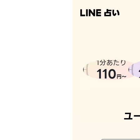
1分あたり
110
円〜
ユ