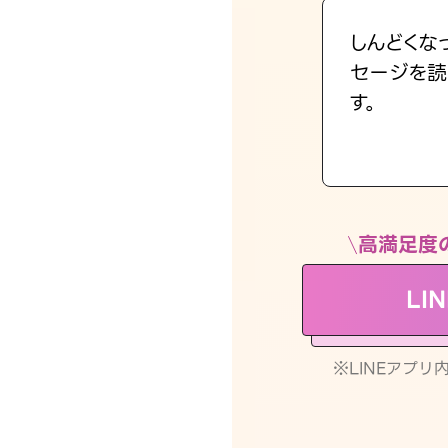
しんどくな
セージを読
す。
高満足度
LI
※LINEアプ