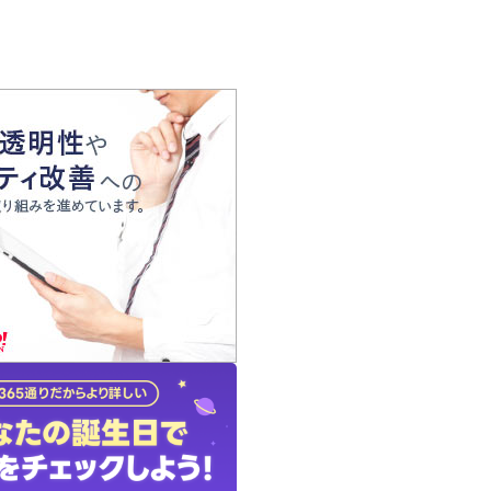
の声
れ
の占い師
質問