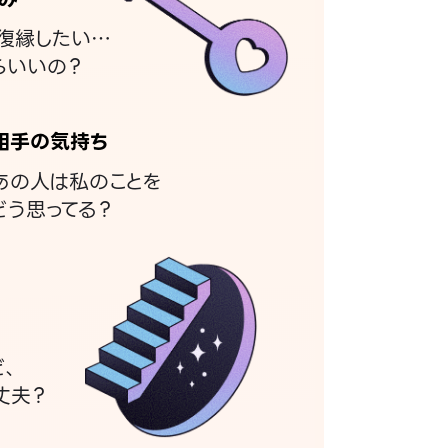
復縁したい…
らいいの？
相手の気持ち
あの人は私のことを
どう思ってる？
ど、
丈夫？