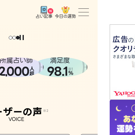
今日の運勢
占い記事
トップ
ユーザー
所属占い師
満足度
2
000
98.1
,
人
相談事例
※1
%
超
占いの流
おすすめ
ーザーの声
※2
VOICE
よくある