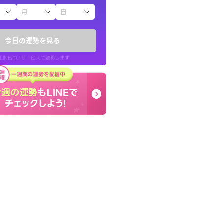
子（占）12星座占い
りしたくて鑑定を
終了後とても前向きな気
)
っきまでの心のモヤが嘘
今日の運勢を見る
チ！
晴れました。
LINE占いサービスに遷移します
50代 女性
LINE占いを開く
リ内のサービスページへ遷移します