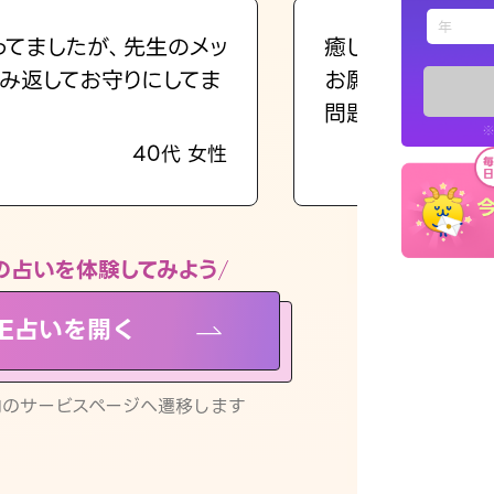
えもじの
ってましたが、先生のメッ
癒し系でおしゃべ
み返してお守りにしてま
お願いしてます(笑
占い記事
問題解決もピカイ
※
40代 女性
お知らせ
の占いを体験してみよう
NE占いを開く
※LINEアプ
リ内のサービスページへ遷移します