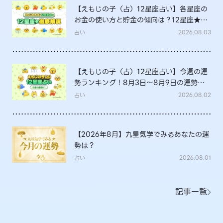
【えもじの子（占）12星座占い】各星座の
お金の使い方と貯金の傾向は？12星座★徹
底解説
占い
2026.08.03
【えもじの子（占）12星座占い】今週の運
勢ランキング！8月3日～8月9日の運勢
は？
占い
2026.08.02
【2026年8月】九星気学でみるあなたの運
勢は？
占い
2026.08.01
記事一覧