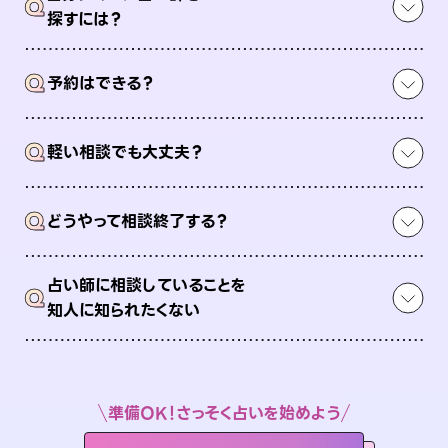
Q
探すには？
Q
予約はできる？
Q
軽い相談でも大丈夫？
Q
どうやって相談終了する？
占い師に相談していることを
Q
知人に知られたくない
準備OK！さっそく占いを始めよう