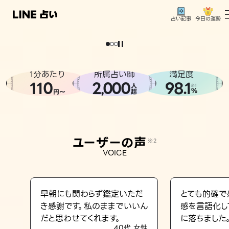
今日の運勢
占い記事
。
どうせなら
運
気
を
味
方
に
し
た
い
、
恋
も
仕
事
も
トップ
ユーザーの声
1分あたり
所属占い師
満足度
相談事例
110
2
000
98.1
,
人
※1
%
円〜
超
占いの流れ
おすすめの占い師
ユーザーの声
※2
よくある質問
VOICE
えもじの子（占）12星座占い
占い記事
早朝にも関わらず鑑定いただ
とても的確で
き感謝です。私のままでいいん
感を言語化し
お知らせ
だと思わせてくれます。
に落ちました
40代 女性