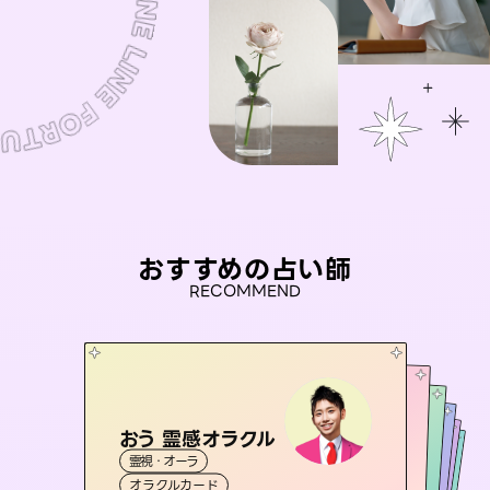
おすすめの占い師
RECOMMEND
おう 霊感オラクル
桃源珠羽
セラピスト理恵
（
とうげんみう
）
未来視師＊花
アイリス -iris-
霊視・オーラ
霊視・オーラ
タロット
彗望
霊視・オーラ
霊視・オーラ
タロット
（
すいぼう
西洋占星術
心理学
オラクルカード
）
スピリチュアル・リーディング
タロット