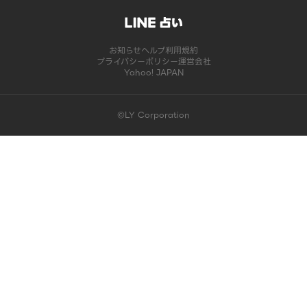
お知らせ
ヘルプ
利用規約
プライバシーポリシー
運営会社
Yahoo! JAPAN
©LY Corporation
このコンテンツは掲載が終了しました | LINE占い