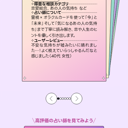
霊視・オーラ
スピリチュアル・リーディング
スピリチュアル・リーディング
ルーン
透視
得意な相談カテゴリ
得意な相談カテゴリ
得意な相談カテゴリ
スピリチュアル・リーディング
得意な相談カテゴリ
得意な相談カテゴリ
恋愛総合、あの人の気持ち など
片想い、あの人の気持ち、復縁 など
片想い、二人の未来、年の差 など
出逢い、片想い、復縁 など
得意な相談カテゴリ
恋愛総合、片想い、二人の未来 など
片想い、あの人の気持ち、復縁 など
占い師について
占い師について
占い師について
占い師について
占い師について
占い師について
復縁、恋愛、不倫の行方、同性愛や片
思い、仕事関係や借金問題まで知りた
いことや心の負担になっていることを
連絡再開、復縁、成就などの報告実績
多数。セラピストとして2万超の施術経
験があるからこそできる鑑定で、より良
恋愛のお悩みの中でも特に「曖昧な関
係」の相談を得意としており、友達以上
恋人未満なお相手との今後や本音を丁
霊視×オラクルカードを使って「今」と
3,700年以上の歴史を持つ東洋最古の
占術「易占」で詳細まで占い、幸せへ向
かう道筋を示します。厳しい結果にも具
「未来」そして「気になるあの人の気持
ち」まで丁寧に読み解き、恋や人生のヒ
紐解き、背中をそっと押して導きます。
未来には何パターンもの選択肢があります。不安で視えにくくなっているあなたの素敵な未来を見つけ、その未来を選択できるようアドバイスします。
い未来をサポートします。
体的な対策をお伝えします。
寧に読み解き恋愛成就へと導きます。
ユーザーレビュー
ユーザーレビュー
ントを優しく引き出します。
ユーザーレビュー
ユーザーレビュー
安心感のあり、言い切ってくれる所や濁
さない鑑定のおかげで、毎回自分の気
ユーザーレビュー
職場の人の性質や人間関係、本心など
本当によく視えていてびっくり。対策が
複雑な背景もしっかり聞いて鑑定して
いただけました。気持ちが楽になりまし
とても心温まる鑑定でした。しかもこち
らは何も言っていないのに視えていらっ
ユーザーレビュー
鑑定していただいてアドバイス通りに行
動すると仲が復活してきました。ありが
持ちを整えられます（30代 男性）
不安な気持ちが嘘みたいに晴れまし
打てて前向きになれます（40代）
た（50代 女性）
しゃるんだなと驚きです（30代女性）
た…！よく視えていらっしゃるんだなと
とうございました（40代 女性）
感じました（40代 女性）
高評価の占い師を見てみよう