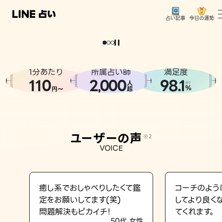
今日の運勢
占い記事
。
どうせなら
運
気
を
味
方
に
し
た
い
、
恋
も
仕
事
も
トップ
ユーザーの声
1分あたり
所属占い師
満足度
相談事例
110
2
000
98.1
,
人
※1
%
円〜
超
占いの流れ
おすすめの占い師
ユーザーの声
※2
よくある質問
VOICE
えもじの子（占）12星座占い
占い記事
癒し系でおしゃべりしたくて鑑
コーチのよう
定をお願いしてます(笑)
してより良く
お知らせ
問題解決もピカイチ！
てくれます。
50代 女性