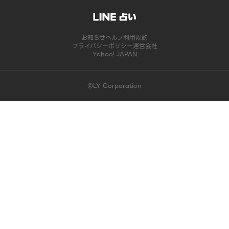
お知らせ
ヘルプ
利用規約
プライバシーポリシー
運営会社
Yahoo! JAPAN
©LY Corporation
このコンテンツは掲載が終了しました | LINE占い