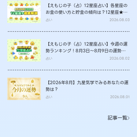
【えもじの子（占）12星座占い】各星座の
お金の使い方と貯金の傾向は？12星座★徹
底解説
占い
2026.08.03
【えもじの子（占）12星座占い】今週の運
勢ランキング！8月3日～8月9日の運勢
は？
占い
2026.08.02
【2026年8月】九星気学でみるあなたの運
勢は？
占い
2026.08.01
記事一覧