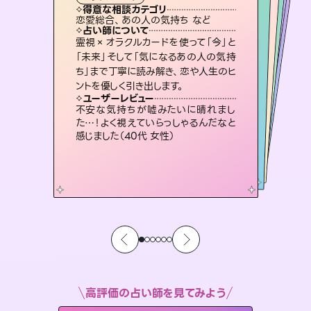
西洋占星術
スピリチュアル・リーディング
スピリチュアル・リーディング
スピリチュアル・リーディング
タロット
得意な相談カテゴリ
得意な相談カテゴリ
得意な相談カテゴリ
ルーン
得意な相談カテゴリ
得意な相談カテゴリ
恋愛総合、あの人の気持ち など
片想い、二人の未来、年の差 など
片想い、あの人の気持ち、復縁 など
片想い、あの人の気持ち、復縁 など
得意な相談カテゴリ
出逢い、片想い、復縁 など
恋愛総合、片想い、二人の未来 など
占い師について
占い師について
占い師について
占い師について
占い師について
占い師について
未来には何パターンもの選択肢があり
ます。不安で視えにくくなっているあな
たの素敵な未来を見つけ、その未来を
恋愛のお悩みの中でも特に「曖昧な関
係」の相談を得意としており、友達以上
恋人未満なお相手との今後や本音を丁
連絡再開、復縁、成就などの報告実績
多数。セラピストとして2万超の施術経
験があるからこそできる鑑定で、より良
霊視×オラクルカードを使って「今」と
復縁、恋愛、不倫の行方、同性愛や片
思い、仕事関係や借金問題まで知りた
いことや心の負担になっていることを
「未来」そして「気になるあの人の気持
ち」まで丁寧に読み解き、恋や人生のヒ
選択できるようアドバイスします。
3,700年以上の歴史を持つ東洋最古の占術「易占」で詳細まで占い、幸せへ向かう道筋を示します。厳しい結果にも具体的な対策をお伝えします。
寧に読み解き恋愛成就へと導きます。
紐解き、背中をそっと押して導きます。
い未来をサポートします。
ユーザーレビュー
ユーザーレビュー
ントを優しく引き出します。
ユーザーレビュー
ユーザーレビュー
職場の人の性質や人間関係、本心など
本当によく視えていてびっくり。対策が
ユーザーレビュー
複雑な背景もしっかり聞いて鑑定して
いただけました。気持ちが楽になりまし
安心感のあり、言い切ってくれる所や濁
さない鑑定のおかげで、毎回自分の気
鑑定していただいてアドバイス通りに行
動すると仲が復活してきました。ありが
ユーザーレビュー
とても心温まる鑑定でした。しかもこち
らは何も言っていないのに視えていらっ
打てて前向きになれます（40代）
不安な気持ちが嘘みたいに晴れまし
た（50代 女性）
持ちを整えられます（30代 男性）
とうございました（40代 女性）
た…！よく視えていらっしゃるんだなと
しゃるんだなと驚きです（30代女性）
感じました（40代 女性）
高評価の占い師を見てみよう