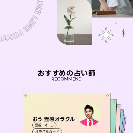
おすすめの占い師
RECOMMEND
おう 霊感オラクル
セラピスト理恵
桃源珠羽
彗望
（
とうげんみう
未来視師＊花
霊視・オーラ
（
）
すいぼう
霊視・オーラ
）
タロット
アイリス -iris-
霊視・オーラ
霊視・オーラ
タロット
霊視・オーラ
透視
オラクルカード
スピリチュアル・リーディング
心理学