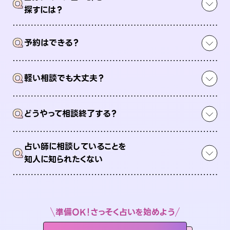
Q
探すには？
Q
予約はできる？
Q
軽い相談でも大丈夫？
Q
どうやって相談終了する？
占い師に相談していることを
Q
知人に知られたくない
準備OK！さっそく占いを始めよう