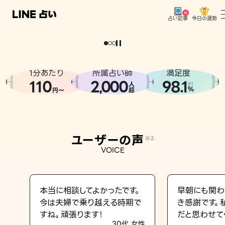
今日の運勢
占い記事
。
どうせなら
運
気
を
味
方
に
し
た
い
、
恋
も
仕
事
も
トップ
ユーザーの声
1分あたり
所属占い師
満足度
相談事例
110
2
000
98.1
,
人
※1
%
円〜
超
占いの流れ
おすすめの占い師
ユーザーの声
※2
よくある質問
VOICE
えもじの子（占）12星座占い
占い記事
本当に相談してよかったです。
早朝にも関わ
今は夫婦で乗り越える時期で
き感謝です。
お知らせ
すね。頑張ります！
だと思わせて
30代 女性