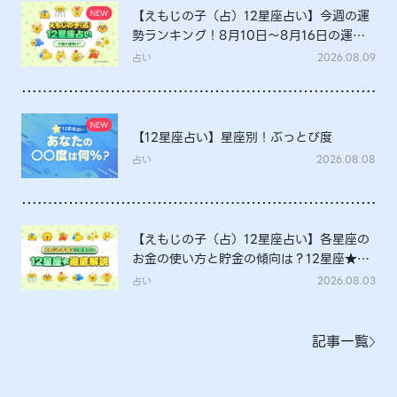
【えもじの子（占）12星座占い】今週の運
勢ランキング！8月10日～8月16日の運勢
は？
占い
2026.08.09
【12星座占い】星座別！ぶっとび度
占い
2026.08.08
【えもじの子（占）12星座占い】各星座の
お金の使い方と貯金の傾向は？12星座★徹
底解説
占い
2026.08.03
記事一覧