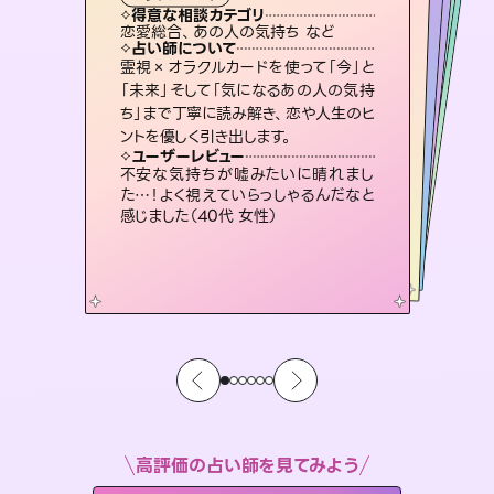
タロット
霊視・オーラ
ルーン
スピリチュアル・リーディング
スピリチュアル・リーディング
透視
得意な相談カテゴリ
得意な相談カテゴリ
得意な相談カテゴリ
スピリチュアル・リーディング
得意な相談カテゴリ
得意な相談カテゴリ
恋愛総合、あの人の気持ち など
片想い、あの人の気持ち、復縁 など
恋愛総合、片想い、二人の未来 など
出逢い、片想い、復縁 など
得意な相談カテゴリ
片想い、二人の未来、年の差 など
片想い、あの人の気持ち、復縁 など
占い師について
占い師について
占い師について
占い師について
占い師について
占い師について
連絡再開、復縁、成就などの報告実績
多数。セラピストとして2万超の施術経
験があるからこそできる鑑定で、より良
復縁、恋愛、不倫の行方、同性愛や片
思い、仕事関係や借金問題まで知りた
いことや心の負担になっていることを
恋愛のお悩みの中でも特に「曖昧な関
係」の相談を得意としており、友達以上
恋人未満なお相手との今後や本音を丁
霊視×オラクルカードを使って「今」と
3,700年以上の歴史を持つ東洋最古の
占術「易占」で詳細まで占い、幸せへ向
かう道筋を示します。厳しい結果にも具
「未来」そして「気になるあの人の気持
ち」まで丁寧に読み解き、恋や人生のヒ
い未来をサポートします。
未来には何パターンもの選択肢があります。不安で視えにくくなっているあなたの素敵な未来を見つけ、その未来を選択できるようアドバイスします。
紐解き、背中をそっと押して導きます。
体的な対策をお伝えします。
寧に読み解き恋愛成就へと導きます。
ユーザーレビュー
ユーザーレビュー
ントを優しく引き出します。
ユーザーレビュー
ユーザーレビュー
とても心温まる鑑定でした。しかもこち
らは何も言っていないのに視えていらっ
ユーザーレビュー
職場の人の性質や人間関係、本心など
本当によく視えていてびっくり。対策が
複雑な背景もしっかり聞いて鑑定して
いただけました。気持ちが楽になりまし
安心感のあり、言い切ってくれる所や濁
さない鑑定のおかげで、毎回自分の気
ユーザーレビュー
鑑定していただいてアドバイス通りに行
動すると仲が復活してきました。ありが
しゃるんだなと驚きです（30代女性）
不安な気持ちが嘘みたいに晴れまし
打てて前向きになれます（40代）
た（50代 女性）
持ちを整えられます（30代 男性）
た…！よく視えていらっしゃるんだなと
とうございました（40代 女性）
感じました（40代 女性）
高評価の占い師を見てみよう