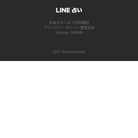
お知らせ
ヘルプ
利用規約
プライバシーポリシー
運営会社
Yahoo! JAPAN
©LY Corporation
このコンテンツは掲載が終了しました | LINE占い