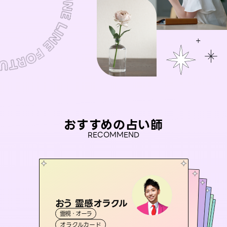
おすすめの占い師
RECOMMEND
おう 霊感オラクル
桃源珠羽
アイリス -iris-
（
とうげんみう
）
未来視師＊花
セラピスト理恵
霊視・オーラ
霊視・オーラ
タロット
彗望
西洋占星術
タロット
霊視・オーラ
（
すいぼう
霊視・オーラ
心理学
オラクルカード
）
スピリチュアル・リーディング