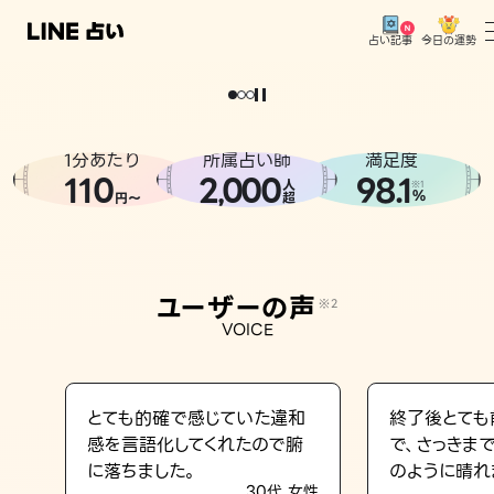
今日の運勢
占い記事
。
どうせなら
運
気
を
味
方
に
し
た
い
、
恋
も
仕
事
も
トップ
ユーザーの声
1分あたり
所属占い師
満足度
相談事例
110
2
000
98.1
,
人
※1
%
円〜
超
占いの流れ
おすすめの占い師
ユーザーの声
※2
よくある質問
VOICE
えもじの子（占）12星座占い
占い記事
とても的確で感じていた違和
終了後とても
感を言語化してくれたので腑
で、さっきま
お知らせ
に落ちました。
のように晴れ
30代 女性