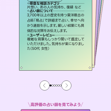
タロット
霊視・オーラ
スピリチュアル・リーディング
ルーン
スピリチュアル・リーディング
得意な相談カテゴリ
得意な相談カテゴリ
得意な相談カテゴリ
オラクルカード
得意な相談カテゴリ
得意な相談カテゴリ
片想い、あの人の気持ち、復縁 など
片想い、あの人の気持ち、復縁 など
出逢い、片想い、復縁 など
恋愛総合、片想い、二人の未来 など
得意な相談カテゴリ
片想い、二人の未来、年の差 など
恋愛総合、あの人の気持ち など
占い師について
占い師について
占い師について
占い師について
占い師について
占い師について
連絡再開、復縁、成就などの報告実績
多数。セラピストとして2万超の施術経
験があるからこそできる鑑定で、より良
未来には何パターンもの選択肢があり
ます。不安で視えにくくなっているあな
たの素敵な未来を見つけ、その未来を
恋愛のお悩みの中でも特に「曖昧な関
係」の相談を得意としており、友達以上
恋人未満なお相手との今後や本音を丁
3,700年以上の歴史を持つ東洋最古の
霊視×オラクルカードを使って「今」と
「未来」そして「気になるあの人の気持
ち」まで丁寧に読み解き、恋や人生のヒ
占術「易占」で詳細まで占い、幸せへ向
かう道筋を示します。厳しい結果にも具
い未来をサポートします。
復縁、恋愛、不倫の行方、同性愛や片思い、仕事関係や借金問題まで知りたいことや心の負担になっていることを紐解き、背中をそっと押して導きます。
選択できるようアドバイスします。
ントを優しく引き出します。
寧に読み解き恋愛成就へと導きます。
ユーザーレビュー
ユーザーレビュー
体的な対策をお伝えします。
ユーザーレビュー
ユーザーレビュー
とても心温まる鑑定でした。しかもこち
らは何も言っていないのに視えていらっ
ユーザーレビュー
安心感のあり、言い切ってくれる所や濁
さない鑑定のおかげで、毎回自分の気
不安な気持ちが嘘みたいに晴れまし
た…！よく視えていらっしゃるんだなと
職場の人の性質や人間関係、本心など
本当によく視えていてびっくり。対策が
ユーザーレビュー
鑑定していただいてアドバイス通りに行
動すると仲が復活してきました。ありが
しゃるんだなと驚きです（30代女性）
複雑な背景もしっかり聞いて鑑定して
持ちを整えられます（30代 男性）
感じました（40代 女性）
打てて前向きになれます（40代）
いただけました。気持ちが楽になりまし
とうございました（40代 女性）
た（50代 女性）
高評価の占い師を見てみよう