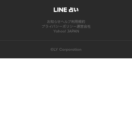
お知らせ
ヘルプ
利用規約
プライバシーポリシー
運営会社
Yahoo! JAPAN
©LY Corporation
このコンテンツは掲載が終了しました | LINE占い