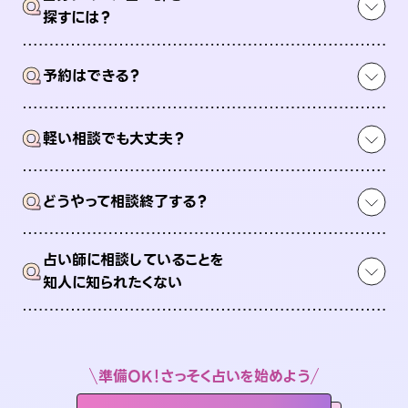
Q
探すには？
Q
予約はできる？
Q
軽い相談でも大丈夫？
Q
どうやって相談終了する？
占い師に相談していることを
Q
知人に知られたくない
準備OK！さっそく占いを始めよう