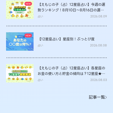
【えもじの子（占）12星座占い】今週の運
勢ランキング！8月10日～8月16日の運勢
は？
占い
2026.08.09
【12星座占い】星座別！ぶっとび度
占い
2026.08.08
【えもじの子（占）12星座占い】各星座の
お金の使い方と貯金の傾向は？12星座★徹
底解説
占い
2026.08.03
記事一覧