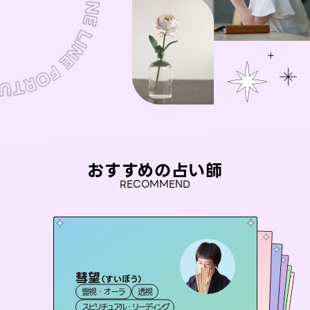
おすすめの占い師
RECOMMEND
彗望
桃源珠羽
（
すいぼう
）
未来視師＊花
（
とうげんみう
）
アイリス -iris-
セラピスト理恵
霊視・オーラ
透視
霊視・オーラ
タロット
おう 霊感オラクル
霊視・オーラ
西洋占星術
心理学
霊視・オーラ
タロット
スピリチュアル・リーディング
スピリチュアル・リーディング