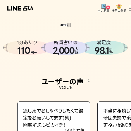
今日の運勢
占い記事
。
どうせなら
運
気
を
味
方
に
し
た
い
、
恋
も
仕
事
も
トップ
ユーザーの声
1分あたり
所属占い師
満足度
相談事例
110
2
000
98.1
,
人
※1
%
円〜
超
占いの流れ
おすすめの占い師
ユーザーの声
※2
よくある質問
VOICE
えもじの子（占）12星座占い
占い記事
癒し系でおしゃべりしたくて鑑
本当に相談し
定をお願いしてます(笑)
今は夫婦で乗
お知らせ
問題解決もピカイチ！
すね。頑張り
50代 女性