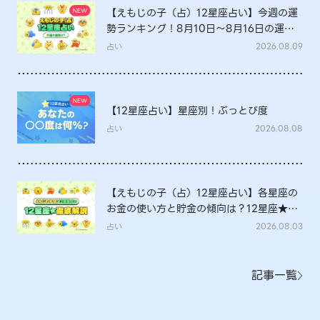
【えもじの子（占）12星座占い】今週の運
勢ランキング！8月10日～8月16日の運勢
は？
占い
2026.08.09
【12星座占い】星座別！ぶっとび度
占い
2026.08.08
【えもじの子（占）12星座占い】各星座の
お金の使い方と貯金の傾向は？12星座★徹
底解説
占い
2026.08.03
記事一覧