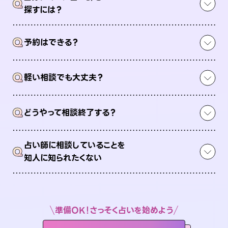
Q
探すには？
Q
予約はできる？
Q
軽い相談でも大丈夫？
Q
どうやって相談終了する？
占い師に相談していることを
Q
知人に知られたくない
準備OK！さっそく占いを始めよう