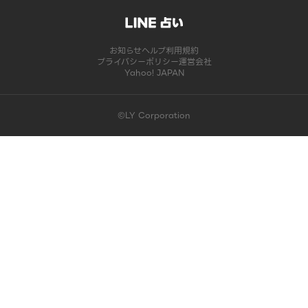
お知らせ
ヘルプ
利用規約
プライバシーポリシー
運営会社
Yahoo! JAPAN
©LY Corporation
このコンテンツは掲載が終了しました | LINE占い