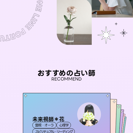
おすすめの占い師
RECOMMEND
未来視師＊花
おう 霊感オラクル
セラピスト理恵
アイリス -iris-
桃源珠羽
霊視・オーラ
心理学
霊視・オーラ
彗望
霊視・オーラ
（
とうげんみう
西洋占星術
タロット
（
すいぼう
霊視・オーラ
）
タロット
スピリチュアル・リーディング
）
オラクルカード