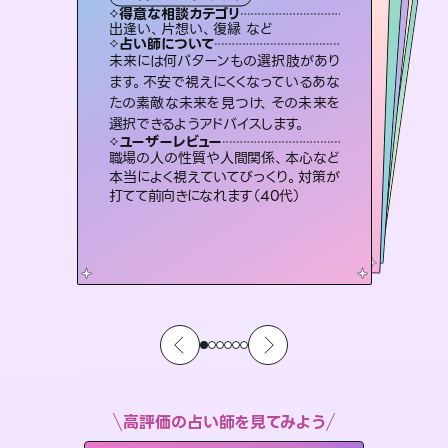
タロット
霊視・オーラ
スピリチュアル・リーディング
ルーン
スピリチュアル・リーディング
透視
得意な相談カテゴリ
得意な相談カテゴリ
得意な相談カテゴリ
スピリチュアル・リーディング
得意な相談カテゴリ
得意な相談カテゴリ
出逢い、片想い、復縁 など
恋愛総合、あの人の気持ち など
片想い、二人の未来、年の差 など
恋愛総合、片想い、二人の未来 など
得意な相談カテゴリ
片想い、あの人の気持ち、復縁 など
片想い、あの人の気持ち、復縁 など
占い師について
占い師について
占い師について
占い師について
占い師について
占い師について
恋愛のお悩みの中でも特に「曖昧な関
係」の相談を得意としており、友達以上
恋人未満なお相手との今後や本音を丁
連絡再開、復縁、成就などの報告実績
多数。セラピストとして2万超の施術経
験があるからこそできる鑑定で、より良
霊視×オラクルカードを使って「今」と
「未来」そして「気になるあの人の気持
ち」まで丁寧に読み解き、恋や人生のヒ
未来には何パターンもの選択肢があり
3,700年以上の歴史を持つ東洋最古の
占術「易占」で詳細まで占い、幸せへ向
かう道筋を示します。厳しい結果にも具
ます。不安で視えにくくなっているあな
たの素敵な未来を見つけ、その未来を
寧に読み解き恋愛成就へと導きます。
復縁、恋愛、不倫の行方、同性愛や片思い、仕事関係や借金問題まで知りたいことや心の負担になっていることを紐解き、背中をそっと押して導きます。
い未来をサポートします。
体的な対策をお伝えします。
ントを優しく引き出します。
ユーザーレビュー
ユーザーレビュー
選択できるようアドバイスします。
ユーザーレビュー
ユーザーレビュー
鑑定していただいてアドバイス通りに行
動すると仲が復活してきました。ありが
ユーザーレビュー
安心感のあり、言い切ってくれる所や濁
さない鑑定のおかげで、毎回自分の気
複雑な背景もしっかり聞いて鑑定して
いただけました。気持ちが楽になりまし
とても心温まる鑑定でした。しかもこち
らは何も言っていないのに視えていらっ
ユーザーレビュー
不安な気持ちが嘘みたいに晴れまし
た…！よく視えていらっしゃるんだなと
とうございました（40代 女性）
職場の人の性質や人間関係、本心など
持ちを整えられます（30代 男性）
た（50代 女性）
しゃるんだなと驚きです（30代女性）
本当によく視えていてびっくり。対策が
感じました（40代 女性）
打てて前向きになれます（40代）
高評価の占い師を見てみよう