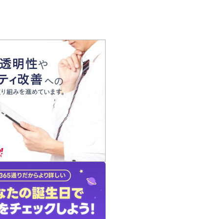
の声
れ
の占い師
質問