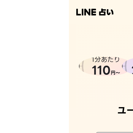
1分あたり
110
円〜
ユ