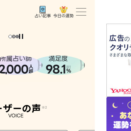
今日の運勢
占い記事
トップ
ユーザー
所属占い師
満足度
2
000
98.1
,
人
相談事例
※1
%
超
占いの流
おすすめ
ーザーの声
※2
VOICE
よくある