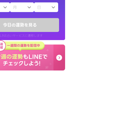
子（占）12星座占い
鑑定いただき感
しんどくなってましたが
でいいんだと思わ
セージを読み返してお守
今日の運勢を見る
す。
LINE占いサービスに遷移します
40代 女性
LINE占いを開く
リ内のサービスページへ遷移します