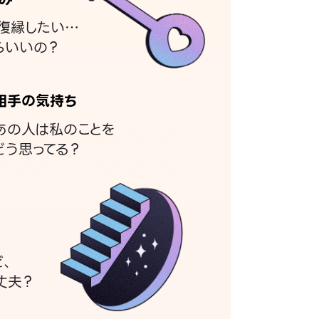
復縁したい…
らいいの？
相手の気持ち
あの人は私のことを
どう思ってる？
ど、
丈夫？