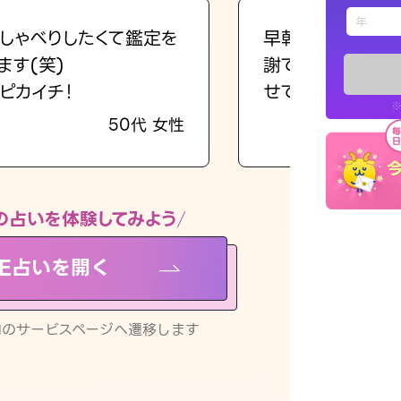
えもじの
しゃべりしたくて鑑定を
早朝にも関わらず
ます(笑)
謝です。私のまま
占い記事
ピカイチ！
せてくれます。
※
50代 女性
お知らせ
の占いを体験してみよう
NE占いを開く
※LINEアプ
リ内のサービスページへ遷移します