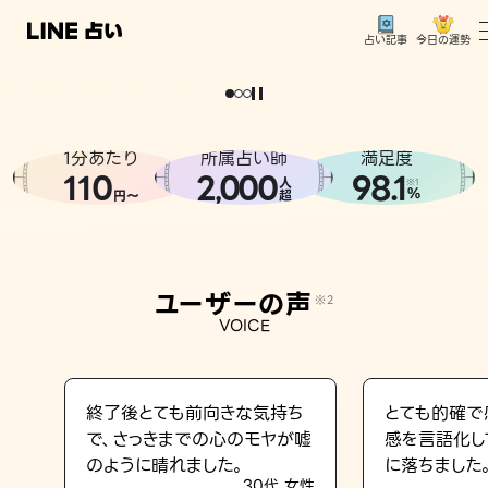
今日の運勢
占い記事
。
どうせなら
運
気
を
味
方
に
し
た
い
、
恋
も
仕
事
も
トップ
ユーザーの声
1分あたり
所属占い師
満足度
相談事例
110
2
000
98.1
,
人
※1
%
円〜
超
占いの流れ
おすすめの占い師
ユーザーの声
※2
よくある質問
VOICE
えもじの子（占）12星座占い
占い記事
終了後とても前向きな気持ち
とても的確で
で、さっきまでの心のモヤが嘘
感を言語化し
お知らせ
のように晴れました。
に落ちました
30代 女性