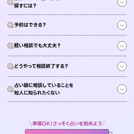
Q
探すには？
Q
予約はできる？
Q
軽い相談でも大丈夫？
Q
どうやって相談終了する？
占い師に相談していることを
Q
知人に知られたくない
準備OK！さっそく占いを始めよう