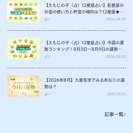
【えもじの子（占）12星座占い】各星座の
お金の使い方と貯金の傾向は？12星座★徹
底解説
占い
2026.08.03
【えもじの子（占）12星座占い】今週の運
勢ランキング！8月3日～8月9日の運勢
は？
占い
2026.08.02
【2026年8月】九星気学でみるあなたの運
勢は？
占い
2026.08.01
記事一覧