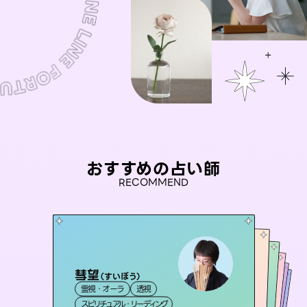
おすすめの占い師
RECOMMEND
彗望
おう 霊感オラクル
（
すいぼう
）
セラピスト理恵
桃源珠羽
アイリス -iris-
霊視・オーラ
透視
霊視・オーラ
（
とうげんみう
未来視師＊花
霊視・オーラ
）
霊視・オーラ
タロット
西洋占星術
タロット
スピリチュアル・リーディング
オラクルカード
タロット