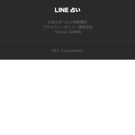
お知らせ
ヘルプ
利用規約
プライバシーポリシー
運営会社
Yahoo! JAPAN
©LY Corporation
このコンテンツは掲載が終了しました | LINE占い