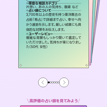
霊視・オーラ
スピリチュアル・リーディング
スピリチュアル・リーディング
ルーン
心理学
得意な相談カテゴリ
得意な相談カテゴリ
得意な相談カテゴリ
スピリチュアル・リーディング
得意な相談カテゴリ
得意な相談カテゴリ
片想い、あの人の気持ち、復縁 など
恋愛総合、あの人の気持ち など
片想い、二人の未来、年の差 など
片想い、あの人の気持ち、復縁 など
得意な相談カテゴリ
恋愛総合、片想い、二人の未来 など
出逢い、片想い、復縁 など
占い師について
占い師について
占い師について
占い師について
占い師について
占い師について
復縁、恋愛、不倫の行方、同性愛や片
思い、仕事関係や借金問題まで知りた
いことや心の負担になっていることを
連絡再開、復縁、成就などの報告実績
多数。セラピストとして2万超の施術経
験があるからこそできる鑑定で、より良
霊視×オラクルカードを使って「今」と
「未来」そして「気になるあの人の気持
ち」まで丁寧に読み解き、恋や人生のヒ
3,700年以上の歴史を持つ東洋最古の
未来には何パターンもの選択肢があり
ます。不安で視えにくくなっているあな
たの素敵な未来を見つけ、その未来を
占術「易占」で詳細まで占い、幸せへ向
かう道筋を示します。厳しい結果にも具
紐解き、背中をそっと押して導きます。
恋愛のお悩みの中でも特に「曖昧な関係」の相談を得意としており、友達以上恋人未満なお相手との今後や本音を丁寧に読み解き恋愛成就へと導きます。
い未来をサポートします。
選択できるようアドバイスします。
ントを優しく引き出します。
ユーザーレビュー
ユーザーレビュー
体的な対策をお伝えします。
ユーザーレビュー
ユーザーレビュー
安心感のあり、言い切ってくれる所や濁
さない鑑定のおかげで、毎回自分の気
ユーザーレビュー
鑑定していただいてアドバイス通りに行
動すると仲が復活してきました。ありが
職場の人の性質や人間関係、本心など
本当によく視えていてびっくり。対策が
とても心温まる鑑定でした。しかもこち
らは何も言っていないのに視えていらっ
ユーザーレビュー
不安な気持ちが嘘みたいに晴れまし
た…！よく視えていらっしゃるんだなと
持ちを整えられます（30代 男性）
複雑な背景もしっかり聞いて鑑定して
とうございました（40代 女性）
打てて前向きになれます（40代）
しゃるんだなと驚きです（30代女性）
いただけました。気持ちが楽になりまし
感じました（40代 女性）
た（50代 女性）
高評価の占い師を見てみよう