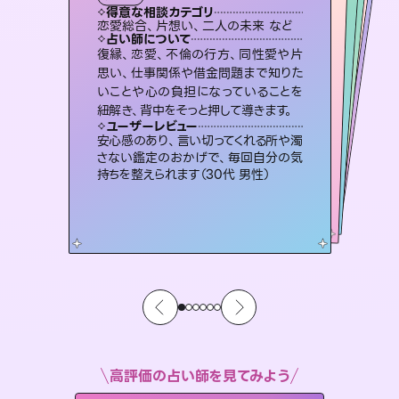
タロット
霊視・オーラ
スピリチュアル・リーディング
スピリチュアル・リーディング
スピリチュアル・リーディング
心理学
得意な相談カテゴリ
得意な相談カテゴリ
得意な相談カテゴリ
スピリチュアル・リーディング
得意な相談カテゴリ
得意な相談カテゴリ
恋愛総合、片想い、二人の未来 など
恋愛総合、あの人の気持ち など
片想い、二人の未来、年の差 など
片想い、あの人の気持ち、復縁 など
得意な相談カテゴリ
片想い、あの人の気持ち、復縁 など
出逢い、片想い、復縁 など
占い師について
占い師について
占い師について
占い師について
占い師について
占い師について
恋愛のお悩みの中でも特に「曖昧な関
係」の相談を得意としており、友達以上
恋人未満なお相手との今後や本音を丁
連絡再開、復縁、成就などの報告実績
多数。セラピストとして2万超の施術経
験があるからこそできる鑑定で、より良
霊視×オラクルカードを使って「今」と
「未来」そして「気になるあの人の気持
ち」まで丁寧に読み解き、恋や人生のヒ
復縁、恋愛、不倫の行方、同性愛や片
未来には何パターンもの選択肢があり
ます。不安で視えにくくなっているあな
たの素敵な未来を見つけ、その未来を
思い、仕事関係や借金問題まで知りた
いことや心の負担になっていることを
寧に読み解き恋愛成就へと導きます。
3,700年以上の歴史を持つ東洋最古の占術「易占」で詳細まで占い、幸せへ向かう道筋を示します。厳しい結果にも具体的な対策をお伝えします。
い未来をサポートします。
選択できるようアドバイスします。
ントを優しく引き出します。
ユーザーレビュー
ユーザーレビュー
紐解き、背中をそっと押して導きます。
ユーザーレビュー
ユーザーレビュー
鑑定していただいてアドバイス通りに行
動すると仲が復活してきました。ありが
ユーザーレビュー
複雑な背景もしっかり聞いて鑑定して
いただけました。気持ちが楽になりまし
職場の人の性質や人間関係、本心など
本当によく視えていてびっくり。対策が
とても心温まる鑑定でした。しかもこち
らは何も言っていないのに視えていらっ
ユーザーレビュー
不安な気持ちが嘘みたいに晴れまし
た…！よく視えていらっしゃるんだなと
とうございました（40代 女性）
安心感のあり、言い切ってくれる所や濁
た（50代 女性）
打てて前向きになれます（40代）
しゃるんだなと驚きです（30代女性）
さない鑑定のおかげで、毎回自分の気
感じました（40代 女性）
持ちを整えられます（30代 男性）
高評価の占い師を見てみよう