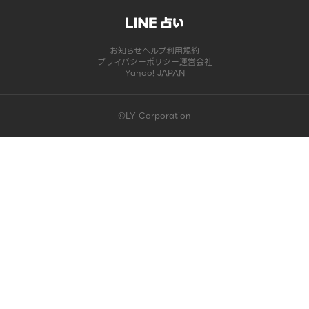
お知らせ
ヘルプ
利用規約
プライバシーポリシー
運営会社
Yahoo! JAPAN
©LY Corporation
このコンテンツは掲載が終了しました | LINE占い