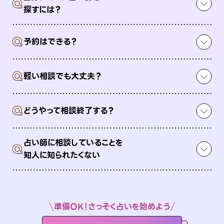
Q
探すには？
Q
予約はできる？
Q
軽い相談でも大丈夫？
Q
どうやって相談終了する？
占い師に相談していることを
Q
知人に知られたくない
準備OK！さっそく占いを始めよう