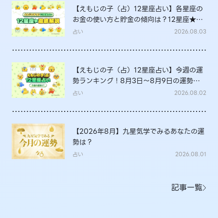
【えもじの子（占）12星座占い】各星座の
お金の使い方と貯金の傾向は？12星座★徹
底解説
占い
2026.08.03
【えもじの子（占）12星座占い】今週の運
勢ランキング！8月3日～8月9日の運勢
は？
占い
2026.08.02
【2026年8月】九星気学でみるあなたの運
勢は？
占い
2026.08.01
記事一覧