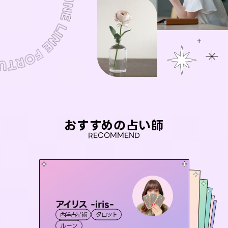
おすすめの占い師
RECOMMEND
アイリス -iris-
おう 霊感オラクル
セラピスト理恵
彗望
桃源珠羽
西洋占星術
タロット
（
すいぼう
霊視・オーラ
）
未来視師＊花
霊視・オーラ
（
とうげんみう
霊視・オーラ
タロット
霊視・オーラ
）
透視
ルーン
オラクルカード