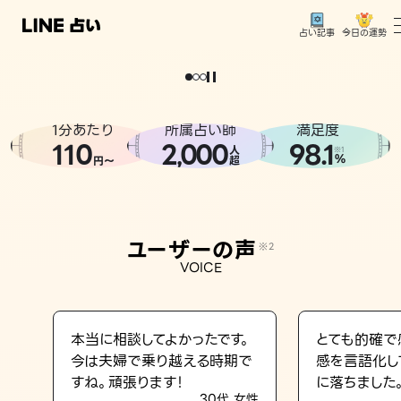
今日の運勢
占い記事
。
どうせなら
運
気
を
味
方
に
し
た
い
、
恋
も
仕
事
も
トップ
ユーザーの声
1分あたり
所属占い師
満足度
相談事例
110
2
000
98.1
,
人
※1
%
円〜
超
占いの流れ
おすすめの占い師
ユーザーの声
※2
よくある質問
VOICE
えもじの子（占）12星座占い
占い記事
本当に相談してよかったです。
とても的確で
今は夫婦で乗り越える時期で
感を言語化し
お知らせ
すね。頑張ります！
に落ちました
30代 女性