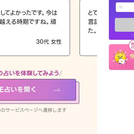
えもじの
してよかったです。今は
とても的確で感じ
越える時期ですね。頑
言語化してくれた
占い記事
た。
※
30代 女性
お知らせ
の占いを体験してみよう
NE占いを開く
※LINEアプ
リ内のサービスページへ遷移します