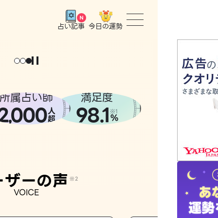
今日の運勢
占い記事
トップ
ょっと
。
元
気
に
な
った
、
話
し
たら
ユーザー
所属占い師
満足度
2
000
98.1
,
人
相談事例
※1
%
超
占いの流
おすすめ
ーザーの声
※2
VOICE
よくある