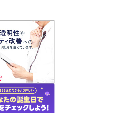
の声
れ
の占い師
質問