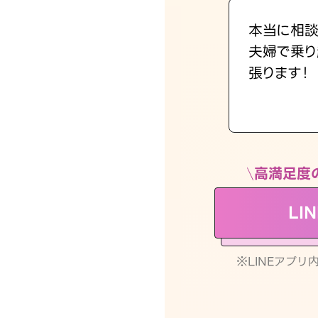
本当に相談
夫婦で乗り
張ります！
高満足度
LI
※LINEアプ