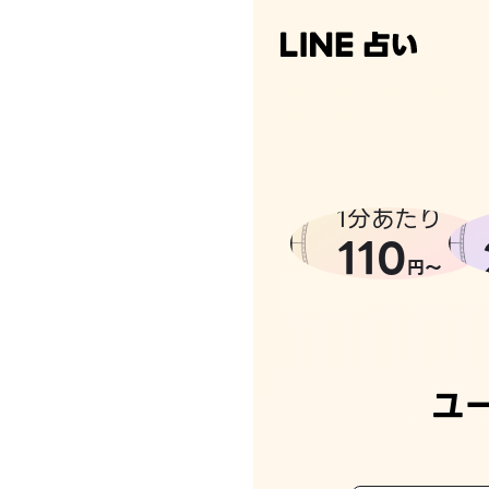
なんかち
1分あたり
110
円〜
ユ