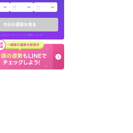
子（占）12星座占い
ていた違和感を
終了後とても前向きな気
ので腑に落ちまし
っきまでの心のモヤが嘘
今日の運勢を見る
晴れました。
LINE占いサービスに遷移します
30代 女性
LINE占いを開く
リ内のサービスページへ遷移します