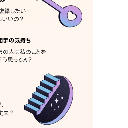
復縁したい…
らいいの？
相手の気持ち
あの人は私のことを
どう思ってる？
ど、
丈夫？