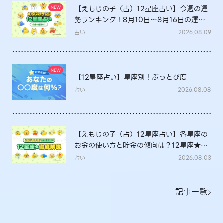
【えもじの子（占）12星座占い】今週の運
勢ランキング！8月10日～8月16日の運勢
は？
占い
2026.08.09
【12星座占い】星座別！ぶっとび度
占い
2026.08.08
【えもじの子（占）12星座占い】各星座の
お金の使い方と貯金の傾向は？12星座★徹
底解説
占い
2026.08.03
記事一覧