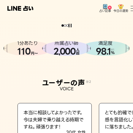
今日の運勢
占い記事
。
どうせなら
運
気
を
味
方
に
し
た
い
、
恋
も
仕
事
も
トップ
ユーザーの声
1分あたり
所属占い師
満足度
相談事例
110
2
000
98.1
,
人
※1
%
円〜
超
占いの流れ
おすすめの占い師
ユーザーの声
※2
よくある質問
VOICE
えもじの子（占）12星座占い
占い記事
本当に相談してよかったです。
とても的確で
今は夫婦で乗り越える時期で
感を言語化し
お知らせ
すね。頑張ります！
に落ちました
30代 女性