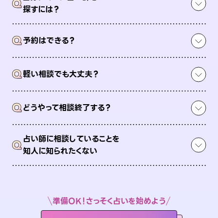
Q
探すには？
Q
予約はできる？
Q
軽い相談でも大丈夫？
Q
どうやって相談終了する？
占い師に相談していることを
Q
知人に知られたくない
準備OK！さっそく占いを始めよう