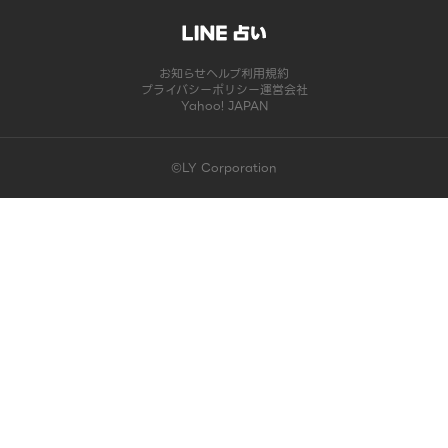
お知らせ
ヘルプ
利用規約
プライバシーポリシー
運営会社
Yahoo! JAPAN
©LY Corporation
このコンテンツは掲載が終了しました | LINE占い