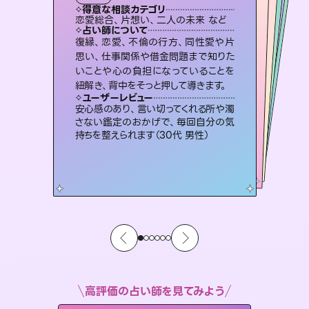
霊視・オーラ
スピリチュアル・リーディング
スピリチュアル・リーディング
スピリチュアル・リーディング
タロット
得意な相談カテゴリ
得意な相談カテゴリ
得意な相談カテゴリ
スピリチュアル・リーディング
得意な相談カテゴリ
得意な相談カテゴリ
恋愛総合、片想い、二人の未来 など
恋愛総合、あの人の気持ち など
片想い、あの人の気持ち、復縁 など
片想い、あの人の気持ち、復縁 など
得意な相談カテゴリ
出逢い、片想い、復縁 など
片想い、二人の未来、年の差 など
占い師について
占い師について
占い師について
占い師について
占い師について
占い師について
未来には何パターンもの選択肢があり
ます。不安で視えにくくなっているあな
たの素敵な未来を見つけ、その未来を
恋愛のお悩みの中でも特に「曖昧な関
係」の相談を得意としており、友達以上
恋人未満なお相手との今後や本音を丁
霊視×オラクルカードを使って「今」と
「未来」そして「気になるあの人の気持
ち」まで丁寧に読み解き、恋や人生のヒ
復縁、恋愛、不倫の行方、同性愛や片
連絡再開、復縁、成就などの報告実績
多数。セラピストとして2万超の施術経
験があるからこそできる鑑定で、より良
思い、仕事関係や借金問題まで知りた
いことや心の負担になっていることを
選択できるようアドバイスします。
3,700年以上の歴史を持つ東洋最古の占術「易占」で詳細まで占い、幸せへ向かう道筋を示します。厳しい結果にも具体的な対策をお伝えします。
寧に読み解き恋愛成就へと導きます。
い未来をサポートします。
ントを優しく引き出します。
ユーザーレビュー
ユーザーレビュー
紐解き、背中をそっと押して導きます。
ユーザーレビュー
ユーザーレビュー
職場の人の性質や人間関係、本心など
本当によく視えていてびっくり。対策が
ユーザーレビュー
複雑な背景もしっかり聞いて鑑定して
いただけました。気持ちが楽になりまし
とても心温まる鑑定でした。しかもこち
らは何も言っていないのに視えていらっ
鑑定していただいてアドバイス通りに行
動すると仲が復活してきました。ありが
ユーザーレビュー
不安な気持ちが嘘みたいに晴れまし
た…！よく視えていらっしゃるんだなと
打てて前向きになれます（40代）
安心感のあり、言い切ってくれる所や濁
た（50代 女性）
しゃるんだなと驚きです（30代女性）
とうございました（40代 女性）
さない鑑定のおかげで、毎回自分の気
感じました（40代 女性）
持ちを整えられます（30代 男性）
高評価の占い師を見てみよう