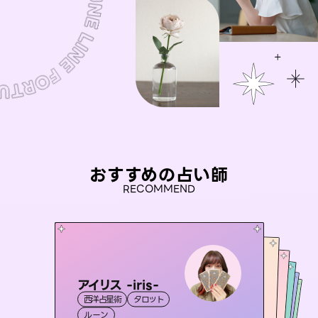
おすすめの占い師
RECOMMEND
アイリス -iris-
おう 霊感オラクル
桃源珠羽
彗望
（
とうげんみう
未来視師＊花
西洋占星術
タロット
（
）
すいぼう
霊視・オーラ
）
セラピスト理恵
霊視・オーラ
霊視・オーラ
タロット
霊視・オーラ
透視
ルーン
オラクルカード
心理学