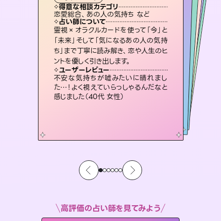
霊視・オーラ
スピリチュアル・リーディング
スピリチュアル・リーディング
スピリチュアル・リーディング
透視
得意な相談カテゴリ
得意な相談カテゴリ
得意な相談カテゴリ
スピリチュアル・リーディング
得意な相談カテゴリ
得意な相談カテゴリ
恋愛総合、あの人の気持ち など
恋愛総合、片想い、二人の未来 など
片想い、二人の未来、年の差 など
片想い、あの人の気持ち、復縁 など
得意な相談カテゴリ
出逢い、片想い、復縁 など
片想い、あの人の気持ち、復縁 など
占い師について
占い師について
占い師について
占い師について
占い師について
占い師について
未来には何パターンもの選択肢があり
ます。不安で視えにくくなっているあな
たの素敵な未来を見つけ、その未来を
連絡再開、復縁、成就などの報告実績
多数。セラピストとして2万超の施術経
験があるからこそできる鑑定で、より良
復縁、恋愛、不倫の行方、同性愛や片
思い、仕事関係や借金問題まで知りた
いことや心の負担になっていることを
霊視×オラクルカードを使って「今」と
3,700年以上の歴史を持つ東洋最古の
占術「易占」で詳細まで占い、幸せへ向
かう道筋を示します。厳しい結果にも具
「未来」そして「気になるあの人の気持
ち」まで丁寧に読み解き、恋や人生のヒ
選択できるようアドバイスします。
恋愛のお悩みの中でも特に「曖昧な関係」の相談を得意としており、友達以上恋人未満なお相手との今後や本音を丁寧に読み解き恋愛成就へと導きます。
い未来をサポートします。
体的な対策をお伝えします。
紐解き、背中をそっと押して導きます。
ユーザーレビュー
ユーザーレビュー
ントを優しく引き出します。
ユーザーレビュー
ユーザーレビュー
職場の人の性質や人間関係、本心など
本当によく視えていてびっくり。対策が
ユーザーレビュー
鑑定していただいてアドバイス通りに行
動すると仲が復活してきました。ありが
複雑な背景もしっかり聞いて鑑定して
いただけました。気持ちが楽になりまし
とても心温まる鑑定でした。しかもこち
らは何も言っていないのに視えていらっ
ユーザーレビュー
安心感のあり、言い切ってくれる所や濁
さない鑑定のおかげで、毎回自分の気
打てて前向きになれます（40代）
不安な気持ちが嘘みたいに晴れまし
とうございました（40代 女性）
た（50代 女性）
しゃるんだなと驚きです（30代女性）
た…！よく視えていらっしゃるんだなと
持ちを整えられます（30代 男性）
感じました（40代 女性）
高評価の占い師を見てみよう