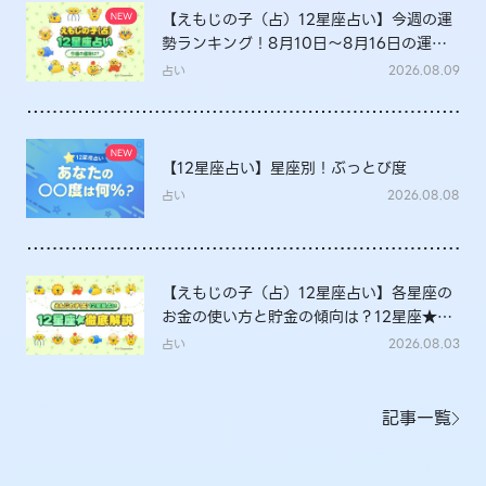
【えもじの子（占）12星座占い】今週の運
勢ランキング！8月10日～8月16日の運勢
は？
占い
2026.08.09
【12星座占い】星座別！ぶっとび度
占い
2026.08.08
【えもじの子（占）12星座占い】各星座の
お金の使い方と貯金の傾向は？12星座★徹
底解説
占い
2026.08.03
記事一覧