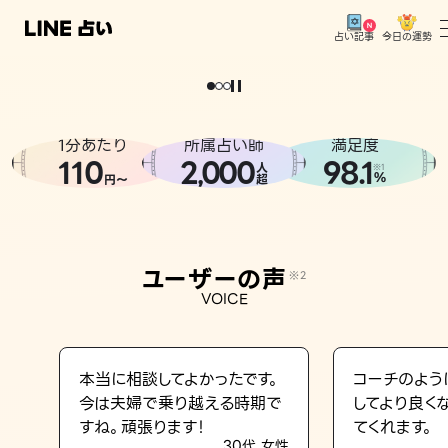
今日の運勢
占い記事
。
どうせなら
運
気
を
味
方
に
し
た
い
、
恋
も
仕
事
も
トップ
ユーザーの声
1分あたり
所属占い師
満足度
相談事例
110
2
000
98.1
,
人
※1
%
円〜
超
占いの流れ
おすすめの占い師
ユーザーの声
※2
よくある質問
VOICE
えもじの子（占）12星座占い
占い記事
本当に相談してよかったです。
コーチのよう
今は夫婦で乗り越える時期で
してより良く
お知らせ
すね。頑張ります！
てくれます。
30代 女性