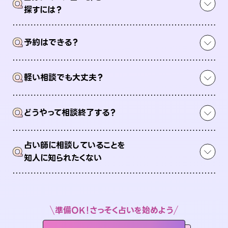
Q
探すには？
Q
予約はできる？
Q
軽い相談でも大丈夫？
Q
どうやって相談終了する？
占い師に相談していることを
Q
知人に知られたくない
準備OK！さっそく占いを始めよう