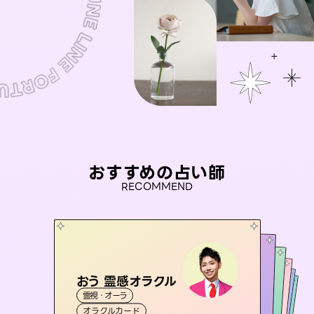
おすすめの占い師
RECOMMEND
おう 霊感オラクル
アイリス -iris-
セラピスト理恵
桃源珠羽
未来視師＊花
霊視・オーラ
西洋占星術
（
とうげんみう
タロット
彗望
霊視・オーラ
）
霊視・オーラ
タロット
（
すいぼう
霊視・オーラ
タロット
オラクルカード
）
ルーン
心理学