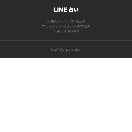
お知らせ
ヘルプ
利用規約
プライバシーポリシー
運営会社
Yahoo! JAPAN
©LY Corporation
このコンテンツは掲載が終了しました | LINE占い