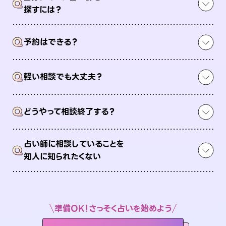
Q
探すには？
Q
予約はできる？
Q
軽い相談でも大丈夫？
Q
どうやって相談終了する？
占い師に相談していることを
Q
知人に知られたくない
準備OK！さっそく占いを始めよう