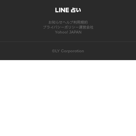
お知らせ
ヘルプ
利用規約
プライバシーポリシー
運営会社
Yahoo! JAPAN
©LY Corporation
このコンテンツは掲載が終了しました | LINE占い