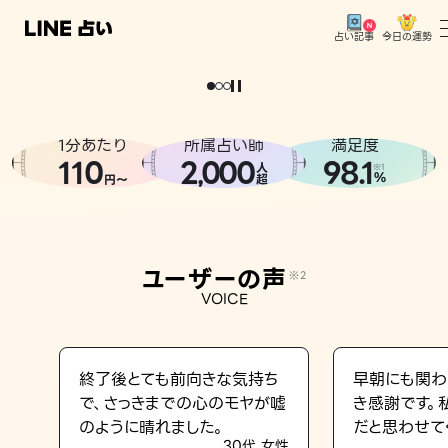
今日の運勢
占い記事
。
どうせなら
運
気
を
味
方
に
し
た
い
、
恋
も
仕
事
も
トップ
ユーザーの声
1分あたり
所属占い師
満足度
相談事例
110
2
000
98.1
,
人
※1
%
円〜
超
占いの流れ
おすすめの占い師
ユーザーの声
※2
よくある質問
VOICE
えもじの子（占）12星座占い
占い記事
終了後とても前向きな気持ち
早朝にも関わ
で、さっきまでの心のモヤが嘘
き感謝です。
お知らせ
のように晴れました。
だと思わせて
30代 女性