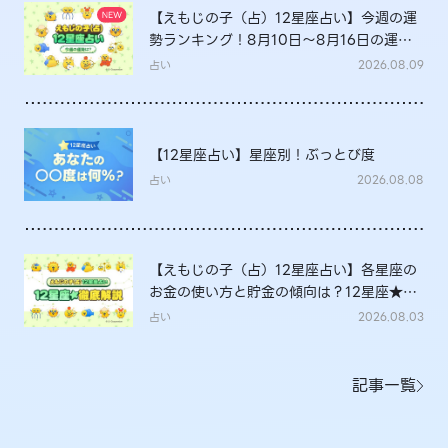
【えもじの子（占）12星座占い】今週の運
勢ランキング！8月10日～8月16日の運勢
は？
占い
2026.08.09
【12星座占い】星座別！ぶっとび度
占い
2026.08.08
【えもじの子（占）12星座占い】各星座の
お金の使い方と貯金の傾向は？12星座★徹
底解説
占い
2026.08.03
記事一覧