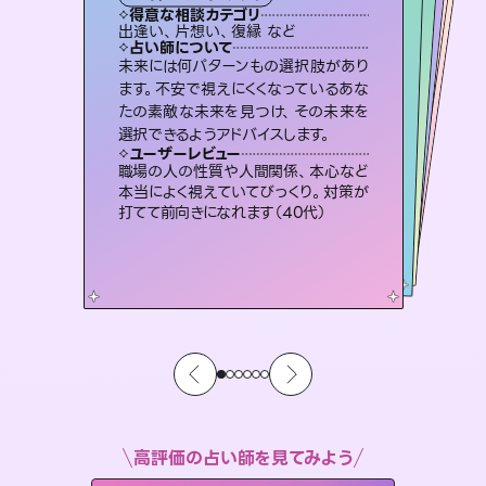
タロット
霊視・オーラ
スピリチュアル・リーディング
ルーン
スピリチュアル・リーディング
得意な相談カテゴリ
得意な相談カテゴリ
得意な相談カテゴリ
オラクルカード
得意な相談カテゴリ
得意な相談カテゴリ
出逢い、片想い、復縁 など
片想い、二人の未来、年の差 など
片想い、あの人の気持ち、復縁 など
恋愛総合、片想い、二人の未来 など
得意な相談カテゴリ
片想い、あの人の気持ち、復縁 など
恋愛総合、あの人の気持ち など
占い師について
占い師について
占い師について
占い師について
占い師について
占い師について
恋愛のお悩みの中でも特に「曖昧な関
係」の相談を得意としており、友達以上
恋人未満なお相手との今後や本音を丁
3,700年以上の歴史を持つ東洋最古の
占術「易占」で詳細まで占い、幸せへ向
かう道筋を示します。厳しい結果にも具
連絡再開、復縁、成就などの報告実績
多数。セラピストとして2万超の施術経
験があるからこそできる鑑定で、より良
未来には何パターンもの選択肢があり
霊視×オラクルカードを使って「今」と
「未来」そして「気になるあの人の気持
ち」まで丁寧に読み解き、恋や人生のヒ
ます。不安で視えにくくなっているあな
たの素敵な未来を見つけ、その未来を
寧に読み解き恋愛成就へと導きます。
復縁、恋愛、不倫の行方、同性愛や片思い、仕事関係や借金問題まで知りたいことや心の負担になっていることを紐解き、背中をそっと押して導きます。
体的な対策をお伝えします。
ントを優しく引き出します。
い未来をサポートします。
ユーザーレビュー
ユーザーレビュー
選択できるようアドバイスします。
ユーザーレビュー
ユーザーレビュー
鑑定していただいてアドバイス通りに行
動すると仲が復活してきました。ありが
ユーザーレビュー
安心感のあり、言い切ってくれる所や濁
さない鑑定のおかげで、毎回自分の気
不安な気持ちが嘘みたいに晴れまし
た…！よく視えていらっしゃるんだなと
複雑な背景もしっかり聞いて鑑定して
いただけました。気持ちが楽になりまし
ユーザーレビュー
とても心温まる鑑定でした。しかもこち
らは何も言っていないのに視えていらっ
とうございました（40代 女性）
職場の人の性質や人間関係、本心など
持ちを整えられます（30代 男性）
感じました（40代 女性）
た（50代 女性）
本当によく視えていてびっくり。対策が
しゃるんだなと驚きです（30代女性）
打てて前向きになれます（40代）
高評価の占い師を見てみよう