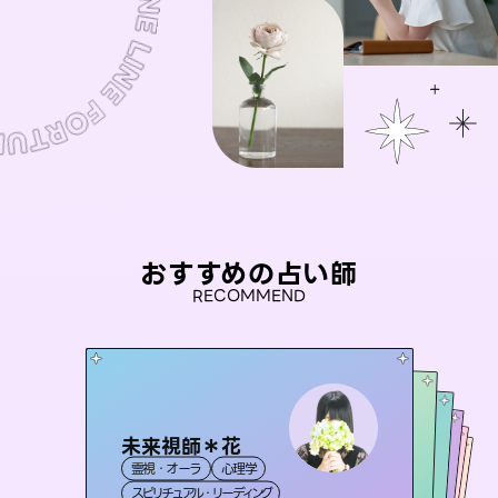
おすすめの占い師
RECOMMEND
未来視師＊花
セラピスト理恵
彗望
アイリス -iris-
（
すいぼう
桃源珠羽
）
霊視・オーラ
心理学
霊視・オーラ
タロット
おう 霊感オラクル
霊視・オーラ
（
とうげんみう
西洋占星術
透視
霊視・オーラ
）
タロット
スピリチュアル・リーディング
スピリチュアル・リーディング