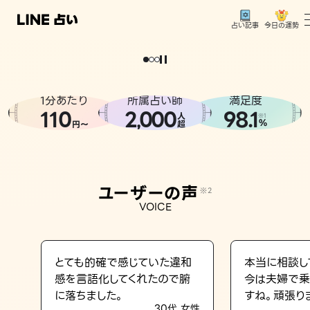
今日の運勢
占い記事
。
どうせなら
運
気
を
味
方
に
し
た
い
、
恋
も
仕
事
も
トップ
ユーザーの声
1分あたり
所属占い師
満足度
相談事例
110
2
000
98.1
,
人
※1
%
円〜
超
占いの流れ
おすすめの占い師
ユーザーの声
※2
よくある質問
VOICE
えもじの子（占）12星座占い
占い記事
とても的確で感じていた違和
本当に相談し
感を言語化してくれたので腑
今は夫婦で乗
お知らせ
に落ちました。
すね。頑張り
30代 女性