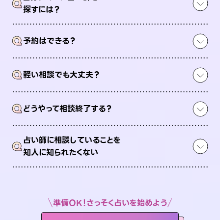
Q
探すには？
Q
予約はできる？
Q
軽い相談でも大丈夫？
Q
どうやって相談終了する？
占い師に相談していることを
Q
知人に知られたくない
準備OK！さっそく占いを始めよう