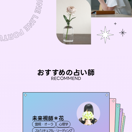
おすすめの占い師
RECOMMEND
未来視師＊花
桃源珠羽
彗望
（
とうげんみう
）
アイリス -iris-
（
すいぼう
おう 霊感オラクル
）
霊視・オーラ
心理学
霊視・オーラ
タロット
セラピスト理恵
霊視・オーラ
西洋占星術
透視
霊視・オーラ
タロット
スピリチュアル・リーディング
スピリチュアル・リーディング