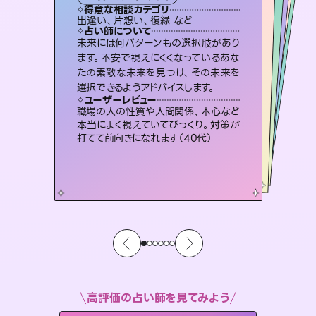
霊視・オーラ
スピリチュアル・リーディング
ルーン
オラクルカード
タロット
得意な相談カテゴリ
得意な相談カテゴリ
得意な相談カテゴリ
スピリチュアル・リーディング
得意な相談カテゴリ
得意な相談カテゴリ
出逢い、片想い、復縁 など
片想い、あの人の気持ち、復縁 など
片想い、あの人の気持ち、復縁 など
恋愛総合、片想い、二人の未来 など
得意な相談カテゴリ
恋愛総合、あの人の気持ち など
片想い、二人の未来、年の差 など
占い師について
占い師について
占い師について
占い師について
占い師について
占い師について
霊視×オラクルカードを使って「今」と
「未来」そして「気になるあの人の気持
ち」まで丁寧に読み解き、恋や人生のヒ
3,700年以上の歴史を持つ東洋最古の
占術「易占」で詳細まで占い、幸せへ向
かう道筋を示します。厳しい結果にも具
恋愛のお悩みの中でも特に「曖昧な関
係」の相談を得意としており、友達以上
恋人未満なお相手との今後や本音を丁
未来には何パターンもの選択肢があり
連絡再開、復縁、成就などの報告実績
多数。セラピストとして2万超の施術経
験があるからこそできる鑑定で、より良
ます。不安で視えにくくなっているあな
たの素敵な未来を見つけ、その未来を
ントを優しく引き出します。
復縁、恋愛、不倫の行方、同性愛や片思い、仕事関係や借金問題まで知りたいことや心の負担になっていることを紐解き、背中をそっと押して導きます。
体的な対策をお伝えします。
い未来をサポートします。
寧に読み解き恋愛成就へと導きます。
ユーザーレビュー
ユーザーレビュー
選択できるようアドバイスします。
ユーザーレビュー
ユーザーレビュー
不安な気持ちが嘘みたいに晴れまし
た…！よく視えていらっしゃるんだなと
ユーザーレビュー
安心感のあり、言い切ってくれる所や濁
さない鑑定のおかげで、毎回自分の気
とても心温まる鑑定でした。しかもこち
らは何も言っていないのに視えていらっ
複雑な背景もしっかり聞いて鑑定して
いただけました。気持ちが楽になりまし
ユーザーレビュー
鑑定していただいてアドバイス通りに行
動すると仲が復活してきました。ありが
感じました（40代 女性）
職場の人の性質や人間関係、本心など
持ちを整えられます（30代 男性）
しゃるんだなと驚きです（30代女性）
た（50代 女性）
本当によく視えていてびっくり。対策が
とうございました（40代 女性）
打てて前向きになれます（40代）
高評価の占い師を見てみよう