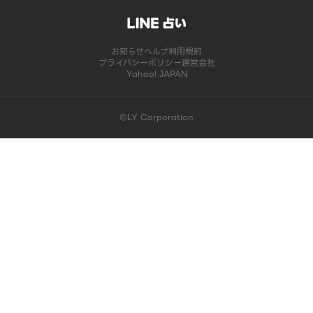
お知らせ
ヘルプ
利用規約
プライバシーポリシー
運営会社
Yahoo! JAPAN
©LY Corporation
このコンテンツは掲載が終了しました | LINE占い