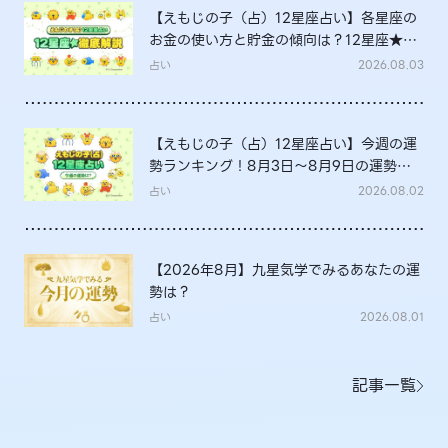
【えもじの子（占）12星座占い】各星座の
お金の使い方と貯金の傾向は？12星座★徹
底解説
占い
2026.08.03
【えもじの子（占）12星座占い】今週の運
勢ランキング！8月3日～8月9日の運勢
は？
占い
2026.08.02
【2026年8月】九星気学でみるあなたの運
勢は？
占い
2026.08.01
記事一覧