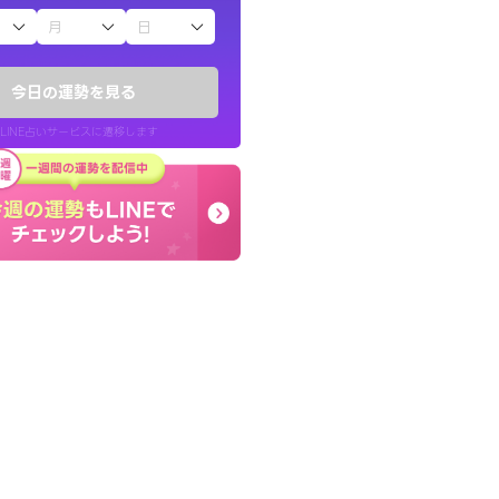
子（占）12星座占い
したが、先生のメッ
本当に相談してよかった
てお守りにしてま
夫婦で乗り越える時期で
今日の運勢を見る
張ります！
LINE占いサービスに遷移します
40代 女性
LINE占いを開く
リ内のサービスページへ遷移します