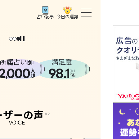
今日の運勢
占い記事
トップ
ょっと
。
元
気
に
な
った
、
話
し
たら
ユーザー
所属占い師
満足度
2
000
98.1
,
人
相談事例
※1
%
超
占いの流
おすすめ
ーザーの声
※2
VOICE
よくある