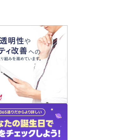
の声
れ
の占い師
質問