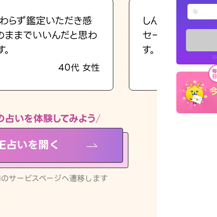
えもじの
わらず鑑定いただき感
しんどくなってま
のままでいいんだと思わ
セージを読み返し
占い記事
す。
す。
※
40代 女性
お知らせ
の占いを体験してみよう
NE占いを開く
※LINEアプ
リ内のサービスページへ遷移します