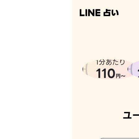
なんかち
1分あたり
110
円〜
ユ