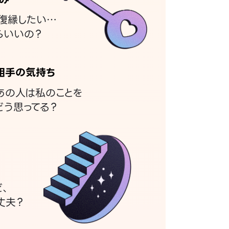
復縁したい…
らいいの？
相手の気持ち
あの人は私のことを
どう思ってる？
ど、
丈夫？