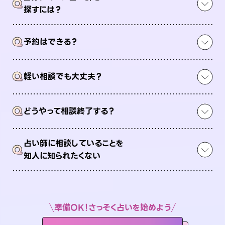
Q
探すには？
Q
予約はできる？
Q
軽い相談でも大丈夫？
Q
どうやって相談終了する？
占い師に相談していることを
Q
知人に知られたくない
準備OK！さっそく占いを始めよう