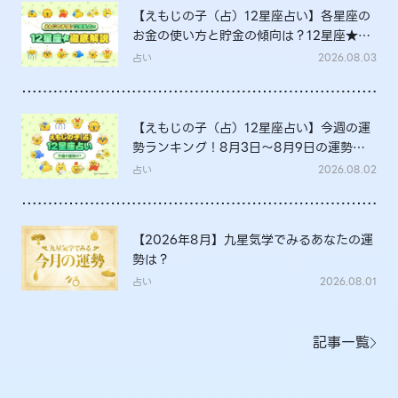
【えもじの子（占）12星座占い】各星座の
お金の使い方と貯金の傾向は？12星座★徹
底解説
占い
2026.08.03
【えもじの子（占）12星座占い】今週の運
勢ランキング！8月3日～8月9日の運勢
は？
占い
2026.08.02
【2026年8月】九星気学でみるあなたの運
勢は？
占い
2026.08.01
記事一覧