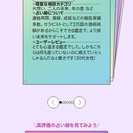
タロット
霊視・オーラ
スピリチュアル・リーディング
ルーン
スピリチュアル・リーディング
得意な相談カテゴリ
得意な相談カテゴリ
得意な相談カテゴリ
オラクルカード
得意な相談カテゴリ
得意な相談カテゴリ
片想い、二人の未来、年の差 など
片想い、あの人の気持ち、復縁 など
出逢い、片想い、復縁 など
恋愛総合、片想い、二人の未来 など
得意な相談カテゴリ
片想い、あの人の気持ち、復縁 など
恋愛総合、あの人の気持ち など
占い師について
占い師について
占い師について
占い師について
占い師について
占い師について
恋愛のお悩みの中でも特に「曖昧な関
係」の相談を得意としており、友達以上
恋人未満なお相手との今後や本音を丁
未来には何パターンもの選択肢があり
ます。不安で視えにくくなっているあな
たの素敵な未来を見つけ、その未来を
3,700年以上の歴史を持つ東洋最古の
占術「易占」で詳細まで占い、幸せへ向
かう道筋を示します。厳しい結果にも具
連絡再開、復縁、成就などの報告実績
霊視×オラクルカードを使って「今」と
「未来」そして「気になるあの人の気持
ち」まで丁寧に読み解き、恋や人生のヒ
多数。セラピストとして2万超の施術経
験があるからこそできる鑑定で、より良
寧に読み解き恋愛成就へと導きます。
復縁、恋愛、不倫の行方、同性愛や片思い、仕事関係や借金問題まで知りたいことや心の負担になっていることを紐解き、背中をそっと押して導きます。
選択できるようアドバイスします。
ントを優しく引き出します。
体的な対策をお伝えします。
ユーザーレビュー
ユーザーレビュー
い未来をサポートします。
ユーザーレビュー
ユーザーレビュー
鑑定していただいてアドバイス通りに行
動すると仲が復活してきました。ありが
ユーザーレビュー
安心感のあり、言い切ってくれる所や濁
さない鑑定のおかげで、毎回自分の気
不安な気持ちが嘘みたいに晴れまし
た…！よく視えていらっしゃるんだなと
職場の人の性質や人間関係、本心など
本当によく視えていてびっくり。対策が
ユーザーレビュー
複雑な背景もしっかり聞いて鑑定して
いただけました。気持ちが楽になりまし
とうございました（40代 女性）
とても心温まる鑑定でした。しかもこち
持ちを整えられます（30代 男性）
感じました（40代 女性）
打てて前向きになれます（40代）
らは何も言っていないのに視えていらっ
た（50代 女性）
しゃるんだなと驚きです（30代女性）
高評価の占い師を見てみよう