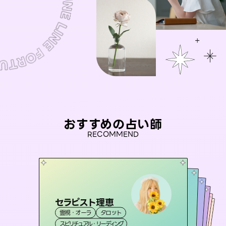
おすすめの占い師
RECOMMEND
セラピスト理恵
彗望
未来視師＊花
（
すいぼう
）
アイリス -iris-
桃源珠羽
霊視・オーラ
タロット
霊視・オーラ
透視
おう 霊感オラクル
霊視・オーラ
（
とうげんみう
西洋占星術
心理学
霊視・オーラ
）
タロット
スピリチュアル・リーディング
スピリチュアル・リーディング