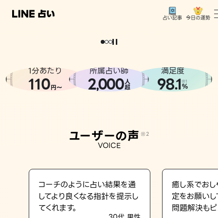
今日の運勢
占い記事
。
どうせなら
運
気
を
味
方
に
し
た
い
、
恋
も
仕
事
も
トップ
ユーザーの声
1分あたり
所属占い師
満足度
相談事例
110
2
000
98.1
,
人
※1
%
円〜
超
占いの流れ
おすすめの占い師
ユーザーの声
※2
よくある質問
VOICE
えもじの子（占）12星座占い
占い記事
コーチのように占い結果を通
癒し系でおし
してより良くなる指針を提示し
定をお願いし
お知らせ
てくれます。
問題解決もピ
30代 男性