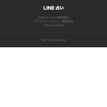
お知らせ
ヘルプ
利用規約
プライバシーポリシー
運営会社
Yahoo! JAPAN
©LY Corporation
このコンテンツは掲載が終了しました | LINE占い