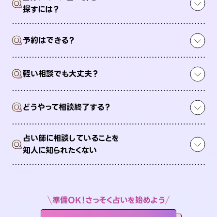
Q
探すには？
Q
予約はできる？
Q
軽い相談でも大丈夫？
Q
どうやって相談終了する？
占い師に相談していることを
Q
知人に知られたくない
準備OK！さっそく占いを始めよう