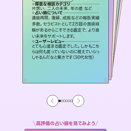
霊視・オーラ
スピリチュアル・リーディング
スピリチュアル・リーディング
ルーン
得意な相談カテゴリ
得意な相談カテゴリ
得意な相談カテゴリ
オラクルカード
得意な相談カテゴリ
得意な相談カテゴリ
片想い、二人の未来、年の差 など
出逢い、片想い、復縁 など
片想い、あの人の気持ち、復縁 など
片想い、あの人の気持ち、復縁 など
得意な相談カテゴリ
恋愛総合、片想い、二人の未来 など
恋愛総合、あの人の気持ち など
占い師について
占い師について
占い師について
占い師について
占い師について
占い師について
復縁、恋愛、不倫の行方、同性愛や片
思い、仕事関係や借金問題まで知りた
いことや心の負担になっていることを
恋愛のお悩みの中でも特に「曖昧な関
係」の相談を得意としており、友達以上
恋人未満なお相手との今後や本音を丁
未来には何パターンもの選択肢があり
ます。不安で視えにくくなっているあな
たの素敵な未来を見つけ、その未来を
連絡再開、復縁、成就などの報告実績
霊視×オラクルカードを使って「今」と
「未来」そして「気になるあの人の気持
ち」まで丁寧に読み解き、恋や人生のヒ
多数。セラピストとして2万超の施術経
験があるからこそできる鑑定で、より良
紐解き、背中をそっと押して導きます。
3,700年以上の歴史を持つ東洋最古の占術「易占」で詳細まで占い、幸せへ向かう道筋を示します。厳しい結果にも具体的な対策をお伝えします。
寧に読み解き恋愛成就へと導きます。
ントを優しく引き出します。
選択できるようアドバイスします。
ユーザーレビュー
ユーザーレビュー
い未来をサポートします。
ユーザーレビュー
ユーザーレビュー
安心感のあり、言い切ってくれる所や濁
さない鑑定のおかげで、毎回自分の気
ユーザーレビュー
複雑な背景もしっかり聞いて鑑定して
いただけました。気持ちが楽になりまし
不安な気持ちが嘘みたいに晴れまし
た…！よく視えていらっしゃるんだなと
鑑定していただいてアドバイス通りに行
動すると仲が復活してきました。ありが
ユーザーレビュー
職場の人の性質や人間関係、本心など
本当によく視えていてびっくり。対策が
持ちを整えられます（30代 男性）
とても心温まる鑑定でした。しかもこち
た（50代 女性）
感じました（40代 女性）
とうございました（40代 女性）
らは何も言っていないのに視えていらっ
打てて前向きになれます（40代）
しゃるんだなと驚きです（30代女性）
高評価の占い師を見てみよう