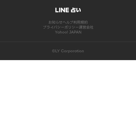
お知らせ
ヘルプ
利用規約
プライバシーポリシー
運営会社
Yahoo! JAPAN
©LY Corporation
このコンテンツは掲載が終了しました | LINE占い