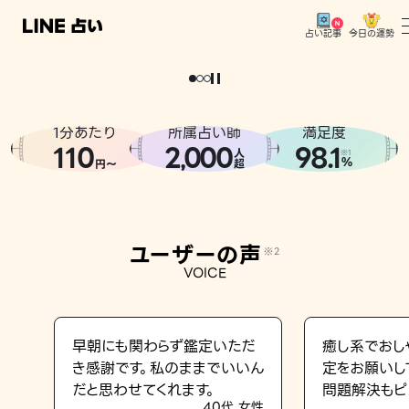
今日の運勢
占い記事
。
どうせなら
運
気
を
味
方
に
し
た
い
、
恋
も
仕
事
も
トップ
ユーザーの声
1分あたり
所属占い師
満足度
相談事例
110
2
000
98.1
,
人
※1
%
円〜
超
占いの流れ
おすすめの占い師
ユーザーの声
※2
よくある質問
VOICE
えもじの子（占）12星座占い
占い記事
早朝にも関わらず鑑定いただ
癒し系でおし
き感謝です。私のままでいいん
定をお願いし
お知らせ
だと思わせてくれます。
問題解決もピ
40代 女性