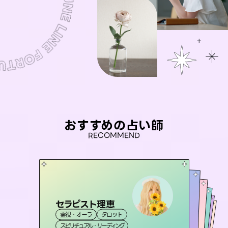
おすすめの占い師
RECOMMEND
セラピスト理恵
未来視師＊花
桃源珠羽
彗望
（
とうげんみう
アイリス -iris-
霊視・オーラ
タロット
（
）
すいぼう
霊視・オーラ
）
心理学
おう 霊感オラクル
霊視・オーラ
霊視・オーラ
タロット
西洋占星術
透視
スピリチュアル・リーディング
スピリチュアル・リーディング
タロット