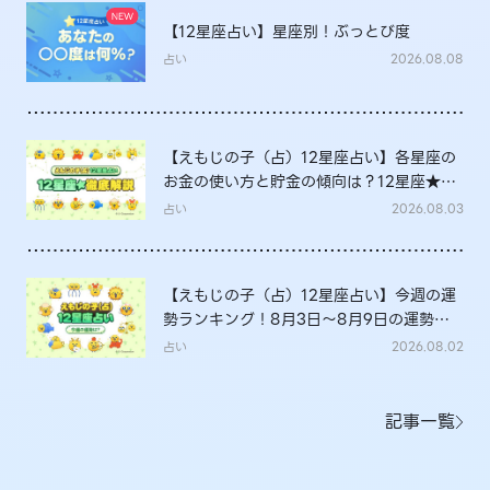
【12星座占い】星座別！ぶっとび度
占い
2026.08.08
【えもじの子（占）12星座占い】各星座の
お金の使い方と貯金の傾向は？12星座★徹
底解説
占い
2026.08.03
【えもじの子（占）12星座占い】今週の運
勢ランキング！8月3日～8月9日の運勢
は？
占い
2026.08.02
記事一覧