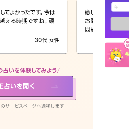
えもじの
してよかったです。今は
癒し系でおしゃべ
越える時期ですね。頑
お願いしてます(笑
占い記事
問題解決もピカイ
※
30代 女性
お知らせ
の占いを体験してみよう
NE占いを開く
※LINEアプ
リ内のサービスページへ遷移します