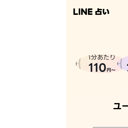
なんかち
1分あたり
110
円〜
ユ