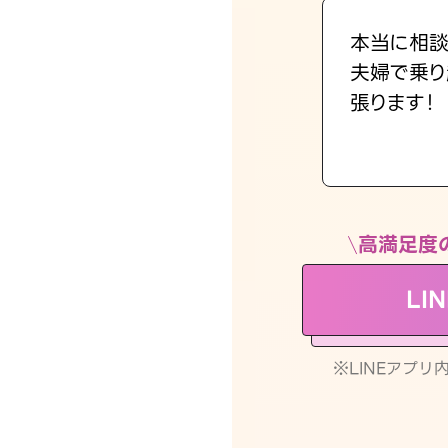
本当に相談
夫婦で乗り
張ります！
高満足度
LI
※LINEアプ