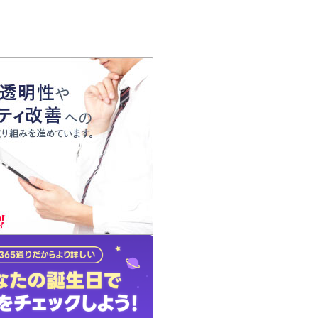
の声
れ
の占い師
質問