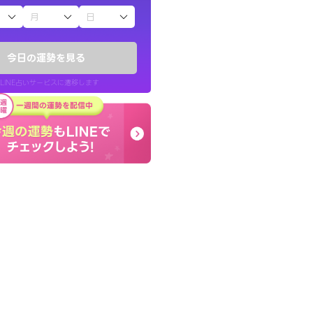
子（占）12星座占い
りしたくて鑑定を
早朝にも関わらず鑑定
)
謝です。私のままでいい
今日の運勢を見る
チ！
せてくれます。
LINE占いサービスに遷移します
50代 女性
LINE占いを開く
リ内のサービスページへ遷移します