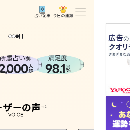
今日の運勢
占い記事
トップ
ょっと
。
元
気
に
な
った
、
話
し
たら
ユーザー
所属占い師
満足度
2
000
98.1
,
人
相談事例
※1
%
超
占いの流
おすすめ
ーザーの声
※2
VOICE
よくある