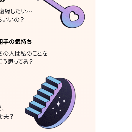
復縁したい…
らいいの？
相手の気持ち
あの人は私のことを
どう思ってる？
ど、
丈夫？