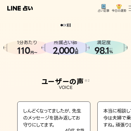
今日の運勢
占い記事
。
どうせなら
運
気
を
味
方
に
し
た
い
、
恋
も
仕
事
も
トップ
ユーザーの声
1分あたり
所属占い師
満足度
相談事例
110
2
000
98.1
,
人
※1
%
円〜
超
占いの流れ
おすすめの占い師
ユーザーの声
※2
よくある質問
VOICE
えもじの子（占）12星座占い
占い記事
しんどくなってましたが、先生
本当に相談し
のメッセージを読み返してお
今は夫婦で乗
お知らせ
守りにしてます。
すね。頑張り
40代 女性