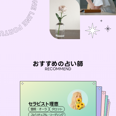
おすすめの占い師
RECOMMEND
セラピスト理恵
未来視師＊花
桃源珠羽
彗望
（
とうげんみう
アイリス -iris-
霊視・オーラ
タロット
（
）
すいぼう
霊視・オーラ
）
心理学
おう 霊感オラクル
霊視・オーラ
霊視・オーラ
タロット
西洋占星術
透視
スピリチュアル・リーディング
スピリチュアル・リーディング
タロット