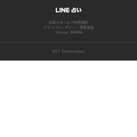
お知らせ
ヘルプ
利用規約
プライバシーポリシー
運営会社
Yahoo! JAPAN
©LY Corporation
このコンテンツは掲載が終了しました | LINE占い