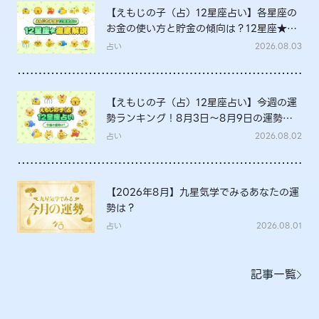
【えもじの子（占）12星座占い】各星座の
お金の使い方と貯金の傾向は？12星座★徹
底解説
占い
2026.08.03
【えもじの子（占）12星座占い】今週の運
勢ランキング！8月3日～8月9日の運勢
は？
占い
2026.08.02
【2026年8月】九星気学でみるあなたの運
勢は？
占い
2026.08.01
記事一覧