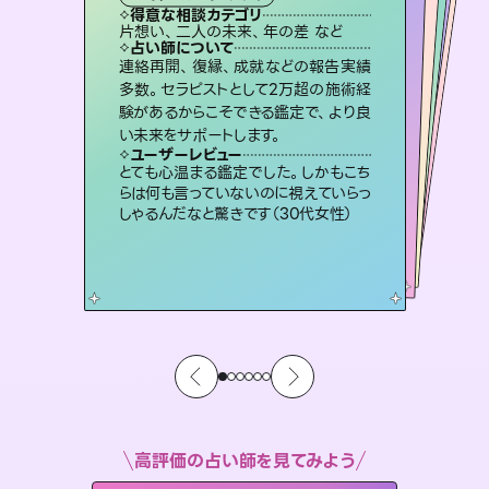
霊視・オーラ
スピリチュアル・リーディング
スピリチュアル・リーディング
ルーン
得意な相談カテゴリ
得意な相談カテゴリ
得意な相談カテゴリ
オラクルカード
得意な相談カテゴリ
得意な相談カテゴリ
片想い、二人の未来、年の差 など
出逢い、片想い、復縁 など
片想い、あの人の気持ち、復縁 など
片想い、あの人の気持ち、復縁 など
得意な相談カテゴリ
恋愛総合、片想い、二人の未来 など
恋愛総合、あの人の気持ち など
占い師について
占い師について
占い師について
占い師について
占い師について
占い師について
復縁、恋愛、不倫の行方、同性愛や片
思い、仕事関係や借金問題まで知りた
いことや心の負担になっていることを
恋愛のお悩みの中でも特に「曖昧な関
係」の相談を得意としており、友達以上
恋人未満なお相手との今後や本音を丁
未来には何パターンもの選択肢があり
ます。不安で視えにくくなっているあな
たの素敵な未来を見つけ、その未来を
連絡再開、復縁、成就などの報告実績
霊視×オラクルカードを使って「今」と
「未来」そして「気になるあの人の気持
ち」まで丁寧に読み解き、恋や人生のヒ
多数。セラピストとして2万超の施術経
験があるからこそできる鑑定で、より良
紐解き、背中をそっと押して導きます。
3,700年以上の歴史を持つ東洋最古の占術「易占」で詳細まで占い、幸せへ向かう道筋を示します。厳しい結果にも具体的な対策をお伝えします。
寧に読み解き恋愛成就へと導きます。
ントを優しく引き出します。
選択できるようアドバイスします。
ユーザーレビュー
ユーザーレビュー
い未来をサポートします。
ユーザーレビュー
ユーザーレビュー
安心感のあり、言い切ってくれる所や濁
さない鑑定のおかげで、毎回自分の気
ユーザーレビュー
複雑な背景もしっかり聞いて鑑定して
いただけました。気持ちが楽になりまし
不安な気持ちが嘘みたいに晴れまし
た…！よく視えていらっしゃるんだなと
鑑定していただいてアドバイス通りに行
動すると仲が復活してきました。ありが
ユーザーレビュー
職場の人の性質や人間関係、本心など
本当によく視えていてびっくり。対策が
持ちを整えられます（30代 男性）
とても心温まる鑑定でした。しかもこち
た（50代 女性）
感じました（40代 女性）
とうございました（40代 女性）
らは何も言っていないのに視えていらっ
打てて前向きになれます（40代）
しゃるんだなと驚きです（30代女性）
高評価の占い師を見てみよう