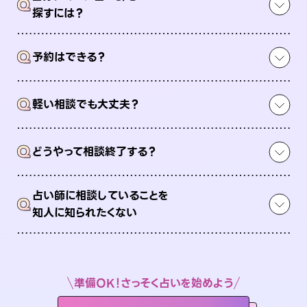
Q
探すには？
Q
予約はできる？
Q
軽い相談でも大丈夫？
Q
どうやって相談終了する？
占い師に相談していることを
Q
知人に知られたくない
準備OK！さっそく占いを始めよう