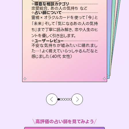
霊視・オーラ
スピリチュアル・リーディング
スピリチュアル・リーディング
スピリチュアル・リーディング
タロット
得意な相談カテゴリ
得意な相談カテゴリ
得意な相談カテゴリ
スピリチュアル・リーディング
得意な相談カテゴリ
得意な相談カテゴリ
恋愛総合、あの人の気持ち など
恋愛総合、片想い、二人の未来 など
片想い、あの人の気持ち、復縁 など
片想い、あの人の気持ち、復縁 など
得意な相談カテゴリ
出逢い、片想い、復縁 など
片想い、二人の未来、年の差 など
占い師について
占い師について
占い師について
占い師について
占い師について
占い師について
未来には何パターンもの選択肢があり
ます。不安で視えにくくなっているあな
たの素敵な未来を見つけ、その未来を
3,700年以上の歴史を持つ東洋最古の
占術「易占」で詳細まで占い、幸せへ向
かう道筋を示します。厳しい結果にも具
復縁、恋愛、不倫の行方、同性愛や片
思い、仕事関係や借金問題まで知りた
いことや心の負担になっていることを
霊視×オラクルカードを使って「今」と
連絡再開、復縁、成就などの報告実績
多数。セラピストとして2万超の施術経
験があるからこそできる鑑定で、より良
「未来」そして「気になるあの人の気持
ち」まで丁寧に読み解き、恋や人生のヒ
選択できるようアドバイスします。
恋愛のお悩みの中でも特に「曖昧な関係」の相談を得意としており、友達以上恋人未満なお相手との今後や本音を丁寧に読み解き恋愛成就へと導きます。
体的な対策をお伝えします。
い未来をサポートします。
紐解き、背中をそっと押して導きます。
ユーザーレビュー
ユーザーレビュー
ントを優しく引き出します。
ユーザーレビュー
ユーザーレビュー
職場の人の性質や人間関係、本心など
本当によく視えていてびっくり。対策が
ユーザーレビュー
鑑定していただいてアドバイス通りに行
動すると仲が復活してきました。ありが
とても心温まる鑑定でした。しかもこち
らは何も言っていないのに視えていらっ
複雑な背景もしっかり聞いて鑑定して
いただけました。気持ちが楽になりまし
ユーザーレビュー
安心感のあり、言い切ってくれる所や濁
さない鑑定のおかげで、毎回自分の気
打てて前向きになれます（40代）
不安な気持ちが嘘みたいに晴れまし
とうございました（40代 女性）
しゃるんだなと驚きです（30代女性）
た（50代 女性）
た…！よく視えていらっしゃるんだなと
持ちを整えられます（30代 男性）
感じました（40代 女性）
高評価の占い師を見てみよう