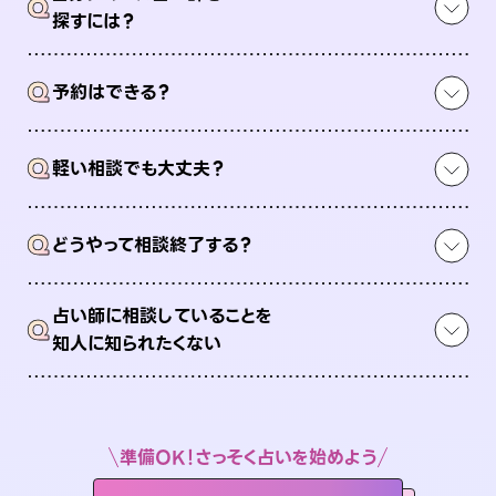
Q
探すには？
Q
予約はできる？
Q
軽い相談でも大丈夫？
Q
どうやって相談終了する？
占い師に相談していることを
Q
知人に知られたくない
準備OK！さっそく占いを始めよう