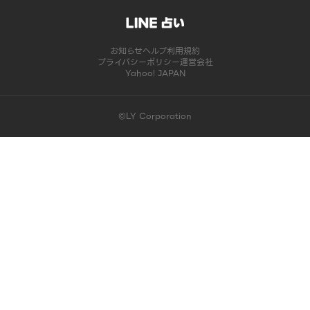
お知らせ
ヘルプ
利用規約
プライバシーポリシー
運営会社
Yahoo! JAPAN
©LY Corporation
このコンテンツは掲載が終了しました | LINE占い