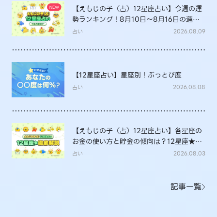
【えもじの子（占）12星座占い】今週の運
勢ランキング！8月10日～8月16日の運勢
は？
占い
2026.08.09
【12星座占い】星座別！ぶっとび度
占い
2026.08.08
【えもじの子（占）12星座占い】各星座の
お金の使い方と貯金の傾向は？12星座★徹
底解説
占い
2026.08.03
記事一覧