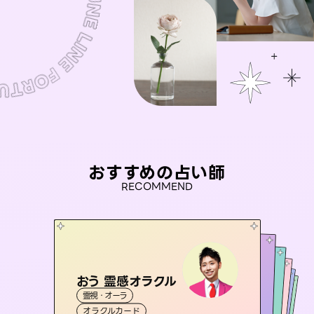
おすすめの占い師
RECOMMEND
おう 霊感オラクル
アイリス -iris-
彗望
桃源珠羽
（
すいぼう
未来視師＊花
）
霊視・オーラ
西洋占星術
（
とうげんみう
タロット
セラピスト理恵
霊視・オーラ
）
霊視・オーラ
透視
霊視・オーラ
タロット
オラクルカード
ルーン
心理学