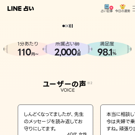
今日の運勢
占い記事
。
どうせなら
運
気
を
味
方
に
し
た
い
、
恋
も
仕
事
も
トップ
ユーザーの声
1分あたり
所属占い師
満足度
相談事例
110
2
000
98.1
,
人
※1
%
円〜
超
占いの流れ
おすすめの占い師
ユーザーの声
※2
よくある質問
VOICE
えもじの子（占）12星座占い
占い記事
しんどくなってましたが、先生
本当に相談し
のメッセージを読み返してお
今は夫婦で乗
お知らせ
守りにしてます。
すね。頑張り
40代 女性