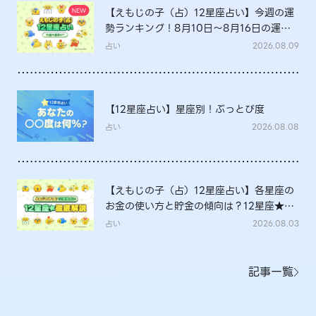
【えもじの子（占）12星座占い】今週の運
勢ランキング！8月10日～8月16日の運勢
は？
占い
2026.08.09
【12星座占い】星座別！ぶっとび度
占い
2026.08.08
【えもじの子（占）12星座占い】各星座の
お金の使い方と貯金の傾向は？12星座★徹
底解説
占い
2026.08.03
記事一覧