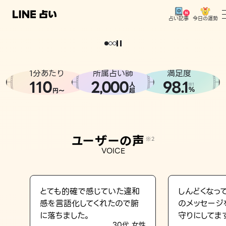
今日の運勢
占い記事
。
どうせなら
運
気
を
味
方
に
し
た
い
、
恋
も
仕
事
も
トップ
ユーザーの声
1分あたり
所属占い師
満足度
相談事例
110
2
000
98.1
,
人
※1
%
円〜
超
占いの流れ
おすすめの占い師
ユーザーの声
※2
よくある質問
VOICE
えもじの子（占）12星座占い
占い記事
とても的確で感じていた違和
しんどくなっ
感を言語化してくれたので腑
のメッセージ
お知らせ
に落ちました。
守りにしてま
30代 女性