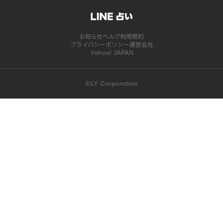
お知らせ
ヘルプ
利用規約
プライバシーポリシー
運営会社
Yahoo! JAPAN
©LY Corporation
このコンテンツは掲載が終了しました | LINE占い