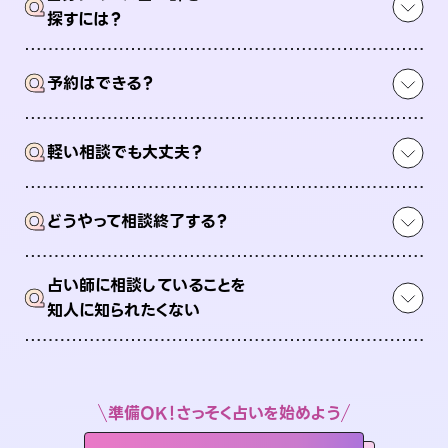
Q
探すには？
Q
予約はできる？
Q
軽い相談でも大丈夫？
Q
どうやって相談終了する？
占い師に相談していることを
Q
知人に知られたくない
準備OK！さっそく占いを始めよう