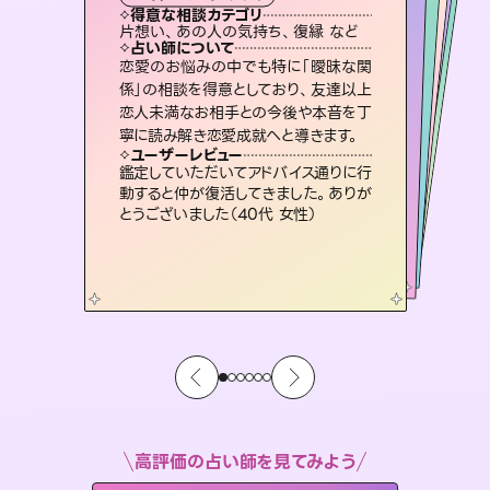
霊視・オーラ
スピリチュアル・リーディング
オラクルカード
ルーン
透視
得意な相談カテゴリ
得意な相談カテゴリ
得意な相談カテゴリ
スピリチュアル・リーディング
得意な相談カテゴリ
得意な相談カテゴリ
片想い、あの人の気持ち、復縁 など
出逢い、片想い、復縁 など
片想い、二人の未来、年の差 など
恋愛総合、あの人の気持ち など
得意な相談カテゴリ
恋愛総合、片想い、二人の未来 など
片想い、あの人の気持ち、復縁 など
占い師について
占い師について
占い師について
占い師について
占い師について
占い師について
復縁、恋愛、不倫の行方、同性愛や片
思い、仕事関係や借金問題まで知りた
いことや心の負担になっていることを
連絡再開、復縁、成就などの報告実績
多数。セラピストとして2万超の施術経
験があるからこそできる鑑定で、より良
未来には何パターンもの選択肢があり
ます。不安で視えにくくなっているあな
たの素敵な未来を見つけ、その未来を
恋愛のお悩みの中でも特に「曖昧な関
3,700年以上の歴史を持つ東洋最古の
占術「易占」で詳細まで占い、幸せへ向
かう道筋を示します。厳しい結果にも具
係」の相談を得意としており、友達以上
恋人未満なお相手との今後や本音を丁
紐解き、背中をそっと押して導きます。
霊視×オラクルカードを使って「今」と「未来」そして「気になるあの人の気持ち」まで丁寧に読み解き、恋や人生のヒントを優しく引き出します。
い未来をサポートします。
体的な対策をお伝えします。
選択できるようアドバイスします。
ユーザーレビュー
ユーザーレビュー
寧に読み解き恋愛成就へと導きます。
ユーザーレビュー
ユーザーレビュー
安心感のあり、言い切ってくれる所や濁
さない鑑定のおかげで、毎回自分の気
ユーザーレビュー
不安な気持ちが嘘みたいに晴れまし
た…！よく視えていらっしゃるんだなと
複雑な背景もしっかり聞いて鑑定して
いただけました。気持ちが楽になりまし
とても心温まる鑑定でした。しかもこち
らは何も言っていないのに視えていらっ
ユーザーレビュー
職場の人の性質や人間関係、本心など
本当によく視えていてびっくり。対策が
持ちを整えられます（30代 男性）
鑑定していただいてアドバイス通りに行
感じました（40代 女性）
た（50代 女性）
しゃるんだなと驚きです（30代女性）
動すると仲が復活してきました。ありが
打てて前向きになれます（40代）
とうございました（40代 女性）
高評価の占い師を見てみよう