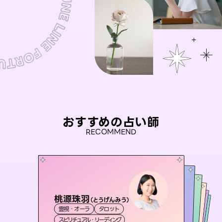
おすすめの占い師
RECOMMEND
桃源珠羽
未来視師＊花
（
とうげんみう
）
セラピスト理恵
おう 霊感オラクル
アイリス -iris-
霊視・オーラ
タロット
霊視・オーラ
心理学
彗望
霊視・オーラ
霊視・オーラ
タロット
（
すいぼう
西洋占星術
スピリチュアル・リーディング
）
スピリチュアル・リーディング
タロット