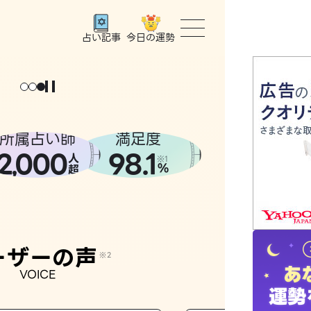
今日の運勢
占い記事
トップ
ょっと
。
元
気
に
な
った
、
話
し
たら
ユーザー
所属占い師
満足度
2
000
98.1
,
人
相談事例
※1
%
超
占いの流
おすすめ
ーザーの声
※2
VOICE
よくある