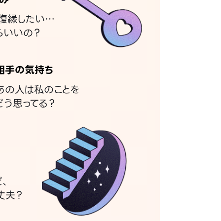
復縁したい…
らいいの？
相手の気持ち
あの人は私のことを
どう思ってる？
ど、
丈夫？