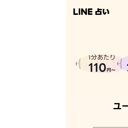
なんかち
1分あたり
110
円〜
ユ