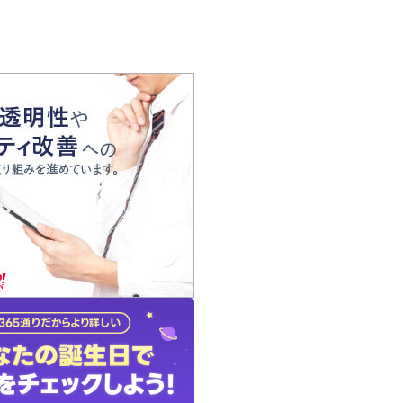
の声
れ
の占い師
質問