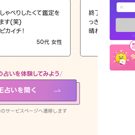
えもじの
しゃべりしたくて鑑定を
終了後とても前向
ます(笑)
っきまでの心のモ
占い記事
ピカイチ！
晴れました。
※
50代 女性
お知らせ
の占いを体験してみよう
NE占いを開く
※LINEアプ
リ内のサービスページへ遷移します