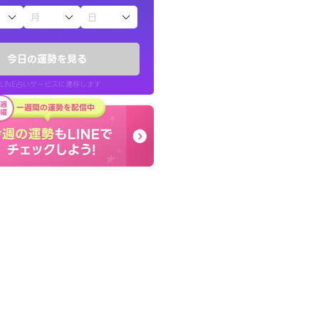
子（占）12星座占い
きな気持ちで、さ
しんどくなってましたが
ヤが嘘のように
セージを読み返してお守
今日の運勢を見る
す。
LINE占いサービスに遷移します
30代 女性
LINE占いを開く
リ内のサービスページへ遷移します