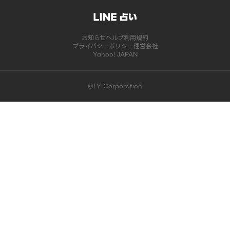
お知らせ
ヘルプ
利用規約
プライバシーポリシー
運営会社
Yahoo! JAPAN
©LY Corporation
このコンテンツは掲載が終了しました | LINE占い