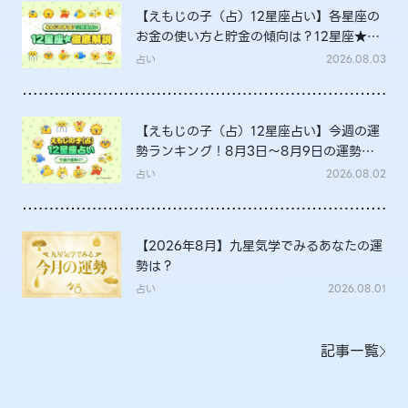
【えもじの子（占）12星座占い】各星座の
お金の使い方と貯金の傾向は？12星座★徹
底解説
占い
2026.08.03
【えもじの子（占）12星座占い】今週の運
勢ランキング！8月3日～8月9日の運勢
は？
占い
2026.08.02
【2026年8月】九星気学でみるあなたの運
勢は？
占い
2026.08.01
記事一覧