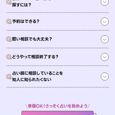
Q
探すには？
Q
予約はできる？
Q
軽い相談でも大丈夫？
Q
どうやって相談終了する？
占い師に相談していることを
Q
知人に知られたくない
準備OK！さっそく占いを始めよう