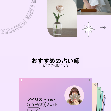
おすすめの占い師
RECOMMEND
アイリス -iris-
おう 霊感オラクル
セラピスト理恵
彗望
桃源珠羽
西洋占星術
タロット
（
すいぼう
霊視・オーラ
）
未来視師＊花
霊視・オーラ
（
とうげんみう
霊視・オーラ
タロット
霊視・オーラ
）
透視
ルーン
オラクルカード