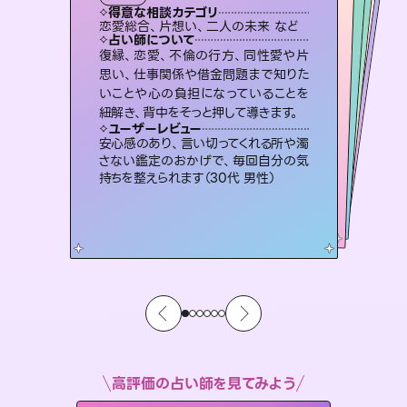
タロット
霊視・オーラ
スピリチュアル・リーディング
スピリチュアル・リーディング
スピリチュアル・リーディング
心理学
得意な相談カテゴリ
得意な相談カテゴリ
得意な相談カテゴリ
スピリチュアル・リーディング
得意な相談カテゴリ
得意な相談カテゴリ
恋愛総合、片想い、二人の未来 など
恋愛総合、あの人の気持ち など
片想い、二人の未来、年の差 など
片想い、あの人の気持ち、復縁 など
得意な相談カテゴリ
片想い、あの人の気持ち、復縁 など
出逢い、片想い、復縁 など
占い師について
占い師について
占い師について
占い師について
占い師について
占い師について
恋愛のお悩みの中でも特に「曖昧な関
係」の相談を得意としており、友達以上
恋人未満なお相手との今後や本音を丁
連絡再開、復縁、成就などの報告実績
多数。セラピストとして2万超の施術経
験があるからこそできる鑑定で、より良
霊視×オラクルカードを使って「今」と
「未来」そして「気になるあの人の気持
ち」まで丁寧に読み解き、恋や人生のヒ
復縁、恋愛、不倫の行方、同性愛や片
未来には何パターンもの選択肢があり
ます。不安で視えにくくなっているあな
たの素敵な未来を見つけ、その未来を
思い、仕事関係や借金問題まで知りた
いことや心の負担になっていることを
寧に読み解き恋愛成就へと導きます。
3,700年以上の歴史を持つ東洋最古の占術「易占」で詳細まで占い、幸せへ向かう道筋を示します。厳しい結果にも具体的な対策をお伝えします。
い未来をサポートします。
選択できるようアドバイスします。
ントを優しく引き出します。
ユーザーレビュー
ユーザーレビュー
紐解き、背中をそっと押して導きます。
ユーザーレビュー
ユーザーレビュー
鑑定していただいてアドバイス通りに行
動すると仲が復活してきました。ありが
ユーザーレビュー
複雑な背景もしっかり聞いて鑑定して
いただけました。気持ちが楽になりまし
職場の人の性質や人間関係、本心など
本当によく視えていてびっくり。対策が
とても心温まる鑑定でした。しかもこち
らは何も言っていないのに視えていらっ
ユーザーレビュー
不安な気持ちが嘘みたいに晴れまし
た…！よく視えていらっしゃるんだなと
とうございました（40代 女性）
安心感のあり、言い切ってくれる所や濁
た（50代 女性）
打てて前向きになれます（40代）
しゃるんだなと驚きです（30代女性）
さない鑑定のおかげで、毎回自分の気
感じました（40代 女性）
持ちを整えられます（30代 男性）
高評価の占い師を見てみよう