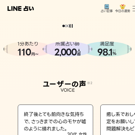
今日の運勢
占い記事
。
どうせなら
運
気
を
味
方
に
し
た
い
、
恋
も
仕
事
も
トップ
ユーザーの声
1分あたり
所属占い師
満足度
相談事例
110
2
000
98.1
,
人
※1
%
円〜
超
占いの流れ
おすすめの占い師
ユーザーの声
※2
よくある質問
VOICE
えもじの子（占）12星座占い
占い記事
終了後とても前向きな気持ち
癒し系でおし
で、さっきまでの心のモヤが嘘
定をお願いし
お知らせ
のように晴れました。
問題解決もピ
30代 女性