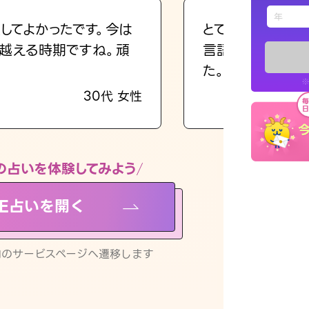
えもじの
してよかったです。今は
とても的確で感じ
越える時期ですね。頑
言語化してくれた
占い記事
た。
※
30代 女性
お知らせ
の占いを体験してみよう
NE占いを開く
※LINEアプ
リ内のサービスページへ遷移します