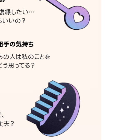
復縁したい…
らいいの？
相手の気持ち
あの人は私のことを
どう思ってる？
ど、
丈夫？