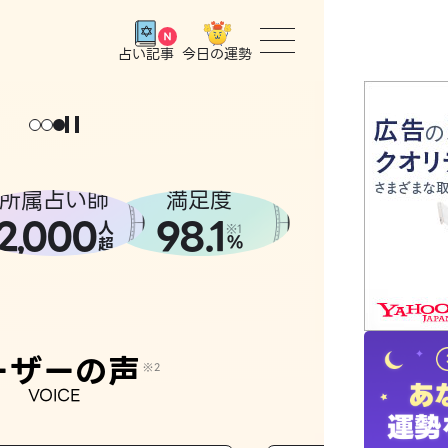
今日の運勢
占い記事
トップ
ユーザー
所属占い師
満足度
2
000
98.1
,
人
相談事例
※1
%
超
占いの流
おすすめ
ーザーの声
※2
VOICE
よくある