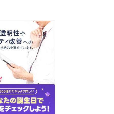
の声
れ
の占い師
質問