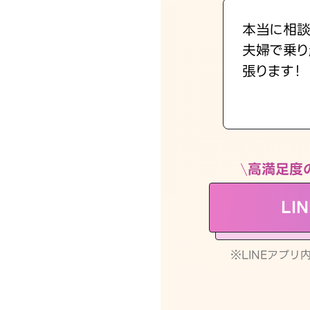
本当に相談
夫婦で乗り
張ります！
高満足度
LI
※LINEアプ