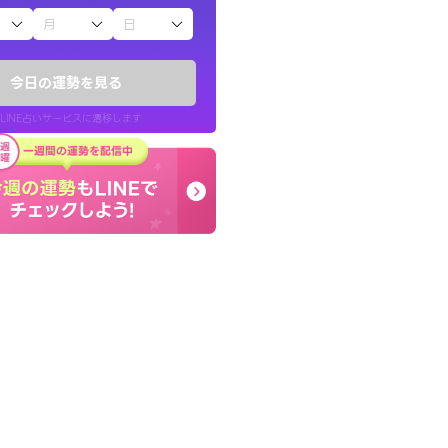
子（占）12星座占い
ていた違和感を
コーチのように占い結果
ので腑に落ちまし
り良くなる指針を提示し
今日の運勢を見る
LINE占いサービスに遷移します
30代 女性
LINE占いを開く
リ内のサービスページへ遷移します