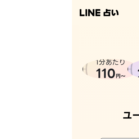
1分あたり
110
円〜
ユ