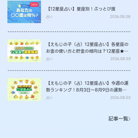
【12星座占い】星座別！ぶっとび度
占い
2026.08.08
【えもじの子（占）12星座占い】各星座の
お金の使い方と貯金の傾向は？12星座★徹
底解説
占い
2026.08.03
【えもじの子（占）12星座占い】今週の運
勢ランキング！8月3日～8月9日の運勢
は？
占い
2026.08.02
記事一覧