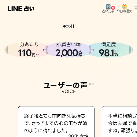
今日の運勢
占い記事
。
どうせなら
運
気
を
味
方
に
し
た
い
、
恋
も
仕
事
も
トップ
ユーザーの声
1分あたり
所属占い師
満足度
相談事例
110
2
000
98.1
,
人
※1
%
円〜
超
占いの流れ
おすすめの占い師
ユーザーの声
※2
よくある質問
VOICE
えもじの子（占）12星座占い
占い記事
終了後とても前向きな気持ち
本当に相談し
で、さっきまでの心のモヤが嘘
今は夫婦で乗
お知らせ
のように晴れました。
すね。頑張り
30代 女性