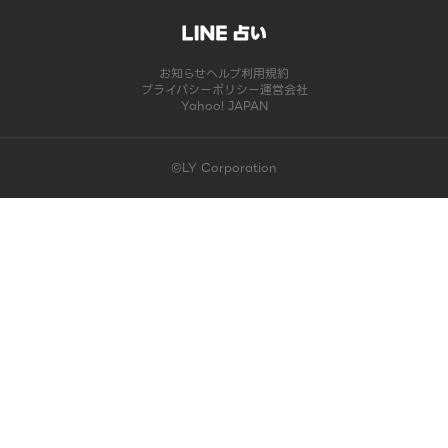
お知らせ
ヘルプ
利用規約
プライバシーポリシー
運営会社
Yahoo! JAPAN
©LY Corporation
このコンテンツは掲載が終了しました | LINE占い