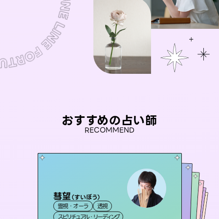
おすすめの占い師
RECOMMEND
彗望
未来視師＊花
（
すいぼう
）
セラピスト理恵
桃源珠羽
アイリス -iris-
霊視・オーラ
透視
霊視・オーラ
（
とうげんみう
心理学
おう 霊感オラクル
霊視・オーラ
）
霊視・オーラ
タロット
西洋占星術
タロット
スピリチュアル・リーディング
スピリチュアル・リーディング
タロット