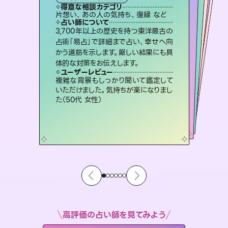
霊視・オーラ
スピリチュアル・リーディング
スピリチュアル・リーディング
ルーン
得意な相談カテゴリ
得意な相談カテゴリ
得意な相談カテゴリ
オラクルカード
得意な相談カテゴリ
得意な相談カテゴリ
片想い、あの人の気持ち、復縁 など
出逢い、片想い、復縁 など
片想い、二人の未来、年の差 など
片想い、あの人の気持ち、復縁 など
得意な相談カテゴリ
恋愛総合、片想い、二人の未来 など
恋愛総合、あの人の気持ち など
占い師について
占い師について
占い師について
占い師について
占い師について
占い師について
復縁、恋愛、不倫の行方、同性愛や片
思い、仕事関係や借金問題まで知りた
いことや心の負担になっていることを
連絡再開、復縁、成就などの報告実績
多数。セラピストとして2万超の施術経
験があるからこそできる鑑定で、より良
未来には何パターンもの選択肢があり
ます。不安で視えにくくなっているあな
たの素敵な未来を見つけ、その未来を
3,700年以上の歴史を持つ東洋最古の
霊視×オラクルカードを使って「今」と
「未来」そして「気になるあの人の気持
ち」まで丁寧に読み解き、恋や人生のヒ
占術「易占」で詳細まで占い、幸せへ向
かう道筋を示します。厳しい結果にも具
紐解き、背中をそっと押して導きます。
恋愛のお悩みの中でも特に「曖昧な関係」の相談を得意としており、友達以上恋人未満なお相手との今後や本音を丁寧に読み解き恋愛成就へと導きます。
い未来をサポートします。
ントを優しく引き出します。
選択できるようアドバイスします。
ユーザーレビュー
ユーザーレビュー
体的な対策をお伝えします。
ユーザーレビュー
ユーザーレビュー
安心感のあり、言い切ってくれる所や濁
さない鑑定のおかげで、毎回自分の気
ユーザーレビュー
鑑定していただいてアドバイス通りに行
動すると仲が復活してきました。ありが
不安な気持ちが嘘みたいに晴れまし
た…！よく視えていらっしゃるんだなと
とても心温まる鑑定でした。しかもこち
らは何も言っていないのに視えていらっ
ユーザーレビュー
職場の人の性質や人間関係、本心など
本当によく視えていてびっくり。対策が
持ちを整えられます（30代 男性）
複雑な背景もしっかり聞いて鑑定して
とうございました（40代 女性）
感じました（40代 女性）
しゃるんだなと驚きです（30代女性）
いただけました。気持ちが楽になりまし
打てて前向きになれます（40代）
た（50代 女性）
高評価の占い師を見てみよう