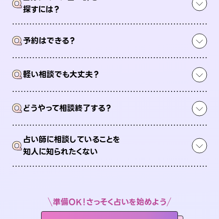
Q
探すには？
Q
予約はできる？
Q
軽い相談でも大丈夫？
Q
どうやって相談終了する？
占い師に相談していることを
Q
知人に知られたくない
準備OK！さっそく占いを始めよう