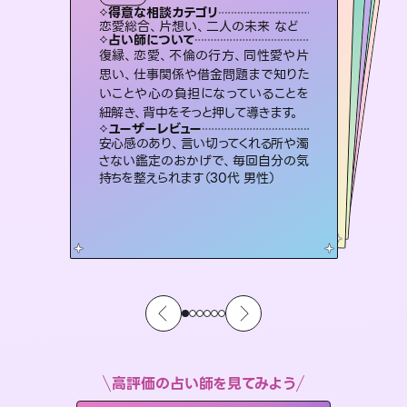
タロット
霊視・オーラ
スピリチュアル・リーディング
スピリチュアル・リーディング
スピリチュアル・リーディング
得意な相談カテゴリ
得意な相談カテゴリ
得意な相談カテゴリ
オラクルカード
得意な相談カテゴリ
得意な相談カテゴリ
恋愛総合、片想い、二人の未来 など
片想い、あの人の気持ち、復縁 など
片想い、あの人の気持ち、復縁 など
出逢い、片想い、復縁 など
得意な相談カテゴリ
片想い、二人の未来、年の差 など
恋愛総合、あの人の気持ち など
占い師について
占い師について
占い師について
占い師について
占い師について
占い師について
連絡再開、復縁、成就などの報告実績
多数。セラピストとして2万超の施術経
験があるからこそできる鑑定で、より良
3,700年以上の歴史を持つ東洋最古の
占術「易占」で詳細まで占い、幸せへ向
かう道筋を示します。厳しい結果にも具
恋愛のお悩みの中でも特に「曖昧な関
係」の相談を得意としており、友達以上
恋人未満なお相手との今後や本音を丁
復縁、恋愛、不倫の行方、同性愛や片
霊視×オラクルカードを使って「今」と
「未来」そして「気になるあの人の気持
ち」まで丁寧に読み解き、恋や人生のヒ
思い、仕事関係や借金問題まで知りた
いことや心の負担になっていることを
い未来をサポートします。
未来には何パターンもの選択肢があります。不安で視えにくくなっているあなたの素敵な未来を見つけ、その未来を選択できるようアドバイスします。
体的な対策をお伝えします。
ントを優しく引き出します。
寧に読み解き恋愛成就へと導きます。
ユーザーレビュー
ユーザーレビュー
紐解き、背中をそっと押して導きます。
ユーザーレビュー
ユーザーレビュー
とても心温まる鑑定でした。しかもこち
らは何も言っていないのに視えていらっ
ユーザーレビュー
職場の人の性質や人間関係、本心など
本当によく視えていてびっくり。対策が
不安な気持ちが嘘みたいに晴れまし
た…！よく視えていらっしゃるんだなと
複雑な背景もしっかり聞いて鑑定して
いただけました。気持ちが楽になりまし
ユーザーレビュー
鑑定していただいてアドバイス通りに行
動すると仲が復活してきました。ありが
しゃるんだなと驚きです（30代女性）
安心感のあり、言い切ってくれる所や濁
打てて前向きになれます（40代）
感じました（40代 女性）
た（50代 女性）
さない鑑定のおかげで、毎回自分の気
とうございました（40代 女性）
持ちを整えられます（30代 男性）
高評価の占い師を見てみよう