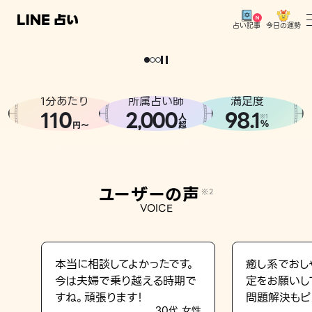
今日の運勢
占い記事
。
どうせなら
運
気
を
味
方
に
し
た
い
、
恋
も
仕
事
も
トップ
ユーザーの声
1分あたり
所属占い師
満足度
相談事例
110
2
000
98.1
,
人
※1
%
円〜
超
占いの流れ
おすすめの占い師
ユーザーの声
※2
よくある質問
VOICE
えもじの子（占）12星座占い
占い記事
本当に相談してよかったです。
癒し系でおし
今は夫婦で乗り越える時期で
定をお願いし
お知らせ
すね。頑張ります！
問題解決もピ
30代 女性