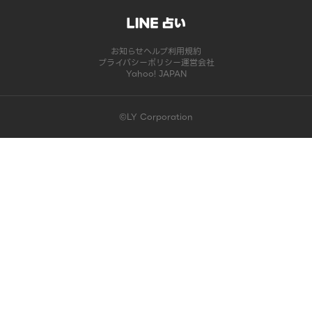
お知らせ
ヘルプ
利用規約
プライバシーポリシー
運営会社
Yahoo! JAPAN
©LY Corporation
このコンテンツは掲載が終了しました | LINE占い