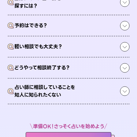
Q
探すには？
Q
予約はできる？
Q
軽い相談でも大丈夫？
Q
どうやって相談終了する？
占い師に相談していることを
Q
知人に知られたくない
準備OK！さっそく占いを始めよう