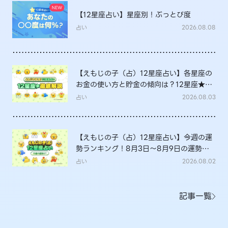
【12星座占い】星座別！ぶっとび度
占い
2026.08.08
【えもじの子（占）12星座占い】各星座の
お金の使い方と貯金の傾向は？12星座★徹
底解説
占い
2026.08.03
【えもじの子（占）12星座占い】今週の運
勢ランキング！8月3日～8月9日の運勢
は？
占い
2026.08.02
記事一覧