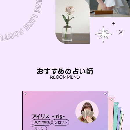
おすすめの占い師
RECOMMEND
アイリス -iris-
桃源珠羽
彗望
（
とうげんみう
）
未来視師＊花
（
すいぼう
セラピスト理恵
）
西洋占星術
タロット
霊視・オーラ
タロット
おう 霊感オラクル
霊視・オーラ
霊視・オーラ
透視
霊視・オーラ
心理学
ルーン
スピリチュアル・リーディング