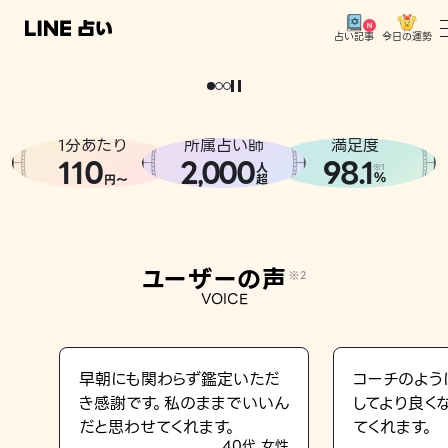
今日の運勢
占い記事
。
どうせなら
運
気
を
味
方
に
し
た
い
、
恋
も
仕
事
も
トップ
ユーザーの声
1分あたり
所属占い師
満足度
相談事例
110
2
000
98.1
,
人
※1
%
円〜
超
占いの流れ
おすすめの占い師
ユーザーの声
※2
よくある質問
VOICE
えもじの子（占）12星座占い
占い記事
早朝にも関わらず鑑定いただ
コーチのよう
き感謝です。私のままでいいん
してより良く
お知らせ
だと思わせてくれます。
てくれます。
40代 女性