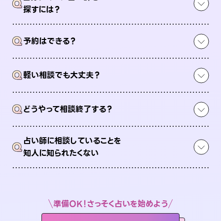
Q
探すには？
Q
予約はできる？
Q
軽い相談でも大丈夫？
Q
どうやって相談終了する？
占い師に相談していることを
Q
知人に知られたくない
準備OK！さっそく占いを始めよう