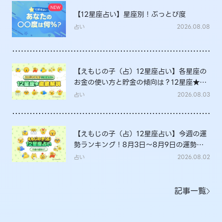
【12星座占い】星座別！ぶっとび度
占い
2026.08.08
【えもじの子（占）12星座占い】各星座の
お金の使い方と貯金の傾向は？12星座★徹
底解説
占い
2026.08.03
【えもじの子（占）12星座占い】今週の運
勢ランキング！8月3日～8月9日の運勢
は？
占い
2026.08.02
記事一覧