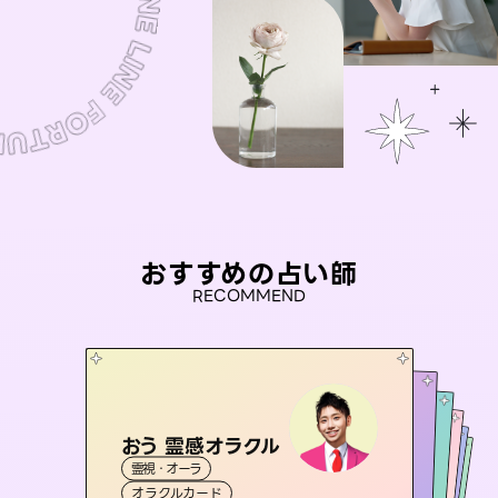
おすすめの占い師
RECOMMEND
おう 霊感オラクル
アイリス -iris-
彗望
桃源珠羽
（
すいぼう
未来視師＊花
）
霊視・オーラ
西洋占星術
（
とうげんみう
タロット
セラピスト理恵
霊視・オーラ
）
霊視・オーラ
透視
霊視・オーラ
タロット
オラクルカード
ルーン
心理学