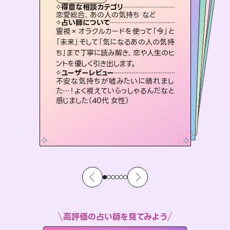
霊視・オーラ
スピリチュアル・リーディング
スピリチュアル・リーディング
スピリチュアル・リーディング
タロット
得意な相談カテゴリ
得意な相談カテゴリ
得意な相談カテゴリ
スピリチュアル・リーディング
得意な相談カテゴリ
得意な相談カテゴリ
恋愛総合、あの人の気持ち など
恋愛総合、片想い、二人の未来 など
片想い、あの人の気持ち、復縁 など
片想い、あの人の気持ち、復縁 など
得意な相談カテゴリ
出逢い、片想い、復縁 など
片想い、二人の未来、年の差 など
占い師について
占い師について
占い師について
占い師について
占い師について
占い師について
未来には何パターンもの選択肢があり
ます。不安で視えにくくなっているあな
たの素敵な未来を見つけ、その未来を
3,700年以上の歴史を持つ東洋最古の
占術「易占」で詳細まで占い、幸せへ向
かう道筋を示します。厳しい結果にも具
復縁、恋愛、不倫の行方、同性愛や片
思い、仕事関係や借金問題まで知りた
いことや心の負担になっていることを
霊視×オラクルカードを使って「今」と
連絡再開、復縁、成就などの報告実績
多数。セラピストとして2万超の施術経
験があるからこそできる鑑定で、より良
「未来」そして「気になるあの人の気持
ち」まで丁寧に読み解き、恋や人生のヒ
選択できるようアドバイスします。
恋愛のお悩みの中でも特に「曖昧な関係」の相談を得意としており、友達以上恋人未満なお相手との今後や本音を丁寧に読み解き恋愛成就へと導きます。
体的な対策をお伝えします。
い未来をサポートします。
紐解き、背中をそっと押して導きます。
ユーザーレビュー
ユーザーレビュー
ントを優しく引き出します。
ユーザーレビュー
ユーザーレビュー
職場の人の性質や人間関係、本心など
本当によく視えていてびっくり。対策が
ユーザーレビュー
鑑定していただいてアドバイス通りに行
動すると仲が復活してきました。ありが
とても心温まる鑑定でした。しかもこち
らは何も言っていないのに視えていらっ
複雑な背景もしっかり聞いて鑑定して
いただけました。気持ちが楽になりまし
ユーザーレビュー
安心感のあり、言い切ってくれる所や濁
さない鑑定のおかげで、毎回自分の気
打てて前向きになれます（40代）
不安な気持ちが嘘みたいに晴れまし
とうございました（40代 女性）
しゃるんだなと驚きです（30代女性）
た（50代 女性）
た…！よく視えていらっしゃるんだなと
持ちを整えられます（30代 男性）
感じました（40代 女性）
高評価の占い師を見てみよう