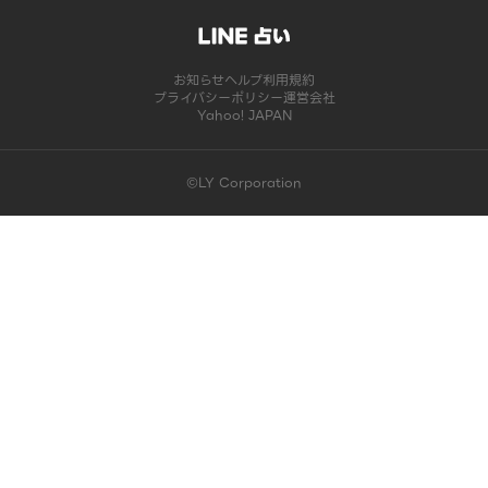
お知らせ
ヘルプ
利用規約
プライバシーポリシー
運営会社
Yahoo! JAPAN
©LY Corporation
このコンテンツは掲載が終了しました | LINE占い