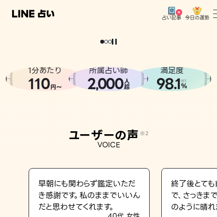
今日の運勢
占い記事
。
どうせなら
運
気
を
味
方
に
し
た
い
、
恋
も
仕
事
も
トップ
ユーザーの声
1分あたり
所属占い師
満足度
相談事例
110
2
000
98.1
,
人
※1
%
円〜
超
占いの流れ
おすすめの占い師
ユーザーの声
※2
よくある質問
VOICE
えもじの子（占）12星座占い
占い記事
早朝にも関わらず鑑定いただ
終了後とても
き感謝です。私のままでいいん
で、さっきま
お知らせ
だと思わせてくれます。
のように晴れ
40代 女性