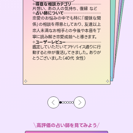
霊視・オーラ
オラクルカード
スピリチュアル・リーディング
ルーン
透視
得意な相談カテゴリ
得意な相談カテゴリ
得意な相談カテゴリ
スピリチュアル・リーディング
得意な相談カテゴリ
得意な相談カテゴリ
片想い、あの人の気持ち、復縁 など
片想い、二人の未来、年の差 など
恋愛総合、あの人の気持ち など
出逢い、片想い、復縁 など
得意な相談カテゴリ
恋愛総合、片想い、二人の未来 など
片想い、あの人の気持ち、復縁 など
占い師について
占い師について
占い師について
占い師について
占い師について
占い師について
復縁、恋愛、不倫の行方、同性愛や片
思い、仕事関係や借金問題まで知りた
いことや心の負担になっていることを
霊視×オラクルカードを使って「今」と
「未来」そして「気になるあの人の気持
ち」まで丁寧に読み解き、恋や人生のヒ
連絡再開、復縁、成就などの報告実績
多数。セラピストとして2万超の施術経
験があるからこそできる鑑定で、より良
恋愛のお悩みの中でも特に「曖昧な関
3,700年以上の歴史を持つ東洋最古の
占術「易占」で詳細まで占い、幸せへ向
かう道筋を示します。厳しい結果にも具
係」の相談を得意としており、友達以上
恋人未満なお相手との今後や本音を丁
紐解き、背中をそっと押して導きます。
未来には何パターンもの選択肢があります。不安で視えにくくなっているあなたの素敵な未来を見つけ、その未来を選択できるようアドバイスします。
ントを優しく引き出します。
体的な対策をお伝えします。
い未来をサポートします。
ユーザーレビュー
ユーザーレビュー
寧に読み解き恋愛成就へと導きます。
ユーザーレビュー
ユーザーレビュー
安心感のあり、言い切ってくれる所や濁
さない鑑定のおかげで、毎回自分の気
ユーザーレビュー
職場の人の性質や人間関係、本心など
本当によく視えていてびっくり。対策が
複雑な背景もしっかり聞いて鑑定して
いただけました。気持ちが楽になりまし
不安な気持ちが嘘みたいに晴れまし
た…！よく視えていらっしゃるんだなと
ユーザーレビュー
とても心温まる鑑定でした。しかもこち
らは何も言っていないのに視えていらっ
持ちを整えられます（30代 男性）
鑑定していただいてアドバイス通りに行
打てて前向きになれます（40代）
た（50代 女性）
感じました（40代 女性）
動すると仲が復活してきました。ありが
しゃるんだなと驚きです（30代女性）
とうございました（40代 女性）
高評価の占い師を見てみよう