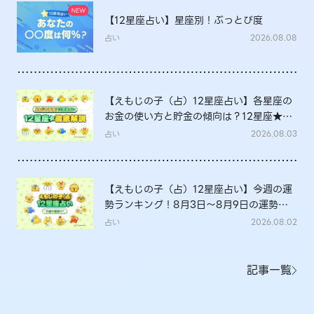
【12星座占い】星座別！ぶっとび度
占い
2026.08.08
【えもじの子（占）12星座占い】各星座の
お金の使い方と貯金の傾向は？12星座★徹
底解説
占い
2026.08.03
【えもじの子（占）12星座占い】今週の運
勢ランキング！8月3日～8月9日の運勢
は？
占い
2026.08.02
記事一覧