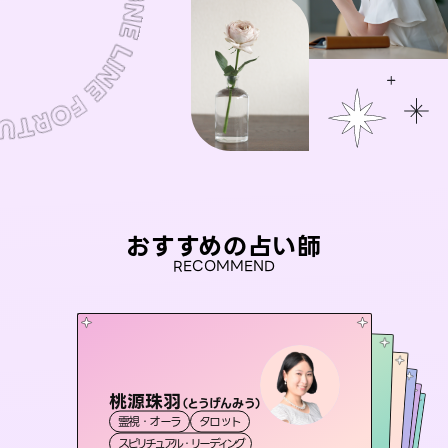
おすすめの占い師
RECOMMEND
桃源珠羽
セラピスト理恵
（
とうげんみう
）
おう 霊感オラクル
未来視師＊花
アイリス -iris-
霊視・オーラ
タロット
霊視・オーラ
タロット
彗望
霊視・オーラ
霊視・オーラ
（
すいぼう
西洋占星術
心理学
スピリチュアル・リーディング
）
スピリチュアル・リーディング
タロット