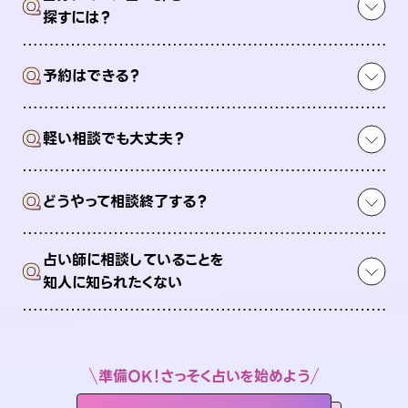
Q
探すには？
Q
予約はできる？
Q
軽い相談でも大丈夫？
Q
どうやって相談終了する？
占い師に相談していることを
Q
知人に知られたくない
準備OK！さっそく占いを始めよう