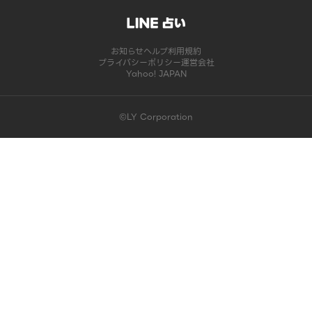
お知らせ
ヘルプ
利用規約
プライバシーポリシー
運営会社
Yahoo! JAPAN
©LY Corporation
このコンテンツは掲載が終了しました | LINE占い