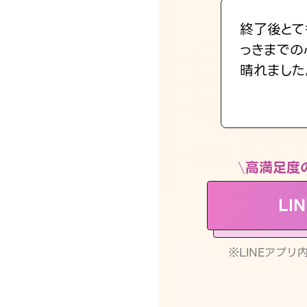
終了後とて
っきまでの
晴れました
高満足度
LI
※LINEアプ