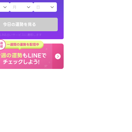
子（占）12星座占い
したが、先生のメッ
癒し系でおしゃべりした
てお守りにしてま
お願いしてます(笑)
今日の運勢を見る
問題解決もピカイチ！
LINE占いサービスに遷移します
40代 女性
LINE占いを開く
リ内のサービスページへ遷移します