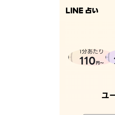
1分あたり
110
円〜
ユ