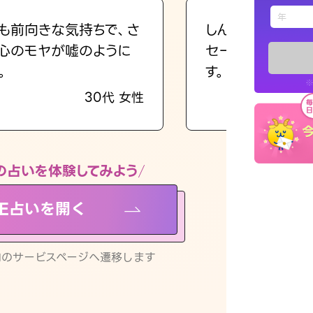
えもじの
も前向きな気持ちで、さ
しんどくなってま
心のモヤが嘘のように
セージを読み返し
占い記事
。
す。
※
30代 女性
お知らせ
の占いを体験してみよう
NE占いを開く
※LINEアプ
リ内のサービスページへ遷移します