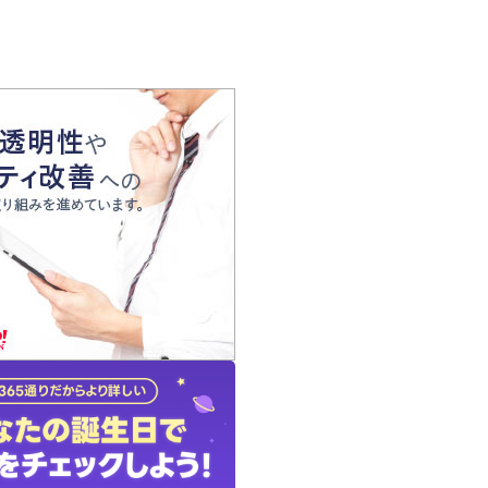
の声
れ
の占い師
質問