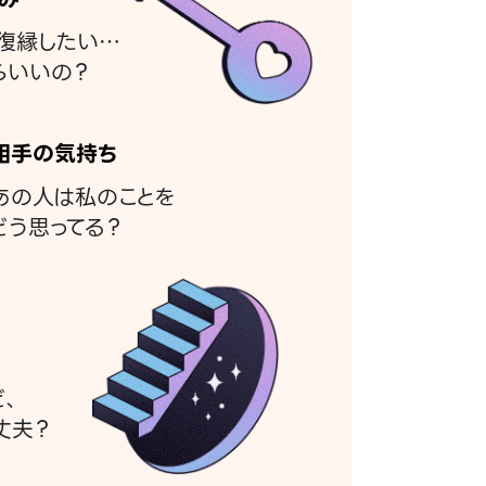
復縁したい…
らいいの？
相手の気持ち
あの人は私のことを
どう思ってる？
ど、
丈夫？