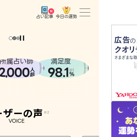
今日の運勢
占い記事
トップ
ユーザー
所属占い師
満足度
2
000
98.1
,
人
相談事例
※1
%
超
占いの流
おすすめ
ーザーの声
※2
VOICE
よくある