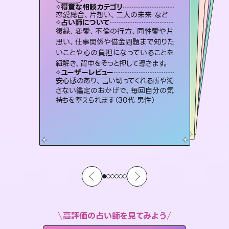
霊視・オーラ
スピリチュアル・リーディング
オラクルカード
スピリチュアル・リーディング
タロット
得意な相談カテゴリ
得意な相談カテゴリ
得意な相談カテゴリ
スピリチュアル・リーディング
得意な相談カテゴリ
得意な相談カテゴリ
恋愛総合、片想い、二人の未来 など
片想い、あの人の気持ち、復縁 など
片想い、あの人の気持ち、復縁 など
恋愛総合、あの人の気持ち など
得意な相談カテゴリ
出逢い、片想い、復縁 など
片想い、二人の未来、年の差 など
占い師について
占い師について
占い師について
占い師について
占い師について
占い師について
未来には何パターンもの選択肢があり
ます。不安で視えにくくなっているあな
たの素敵な未来を見つけ、その未来を
恋愛のお悩みの中でも特に「曖昧な関
係」の相談を得意としており、友達以上
恋人未満なお相手との今後や本音を丁
3,700年以上の歴史を持つ東洋最古の
占術「易占」で詳細まで占い、幸せへ向
かう道筋を示します。厳しい結果にも具
復縁、恋愛、不倫の行方、同性愛や片
連絡再開、復縁、成就などの報告実績
多数。セラピストとして2万超の施術経
験があるからこそできる鑑定で、より良
思い、仕事関係や借金問題まで知りた
いことや心の負担になっていることを
選択できるようアドバイスします。
霊視×オラクルカードを使って「今」と「未来」そして「気になるあの人の気持ち」まで丁寧に読み解き、恋や人生のヒントを優しく引き出します。
寧に読み解き恋愛成就へと導きます。
い未来をサポートします。
体的な対策をお伝えします。
ユーザーレビュー
ユーザーレビュー
紐解き、背中をそっと押して導きます。
ユーザーレビュー
ユーザーレビュー
職場の人の性質や人間関係、本心など
本当によく視えていてびっくり。対策が
ユーザーレビュー
不安な気持ちが嘘みたいに晴れまし
た…！よく視えていらっしゃるんだなと
とても心温まる鑑定でした。しかもこち
らは何も言っていないのに視えていらっ
鑑定していただいてアドバイス通りに行
動すると仲が復活してきました。ありが
ユーザーレビュー
複雑な背景もしっかり聞いて鑑定して
いただけました。気持ちが楽になりまし
打てて前向きになれます（40代）
安心感のあり、言い切ってくれる所や濁
感じました（40代 女性）
しゃるんだなと驚きです（30代女性）
とうございました（40代 女性）
さない鑑定のおかげで、毎回自分の気
た（50代 女性）
持ちを整えられます（30代 男性）
高評価の占い師を見てみよう