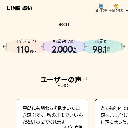
今日の運勢
占い記事
。
どうせなら
運
気
を
味
方
に
し
た
い
、
恋
も
仕
事
も
トップ
ユーザーの声
1分あたり
所属占い師
満足度
相談事例
110
2
000
98.1
,
人
※1
%
円〜
超
占いの流れ
おすすめの占い師
ユーザーの声
※2
よくある質問
VOICE
えもじの子（占）12星座占い
占い記事
早朝にも関わらず鑑定いただ
とても的確で
き感謝です。私のままでいいん
感を言語化し
お知らせ
だと思わせてくれます。
に落ちました
40代 女性