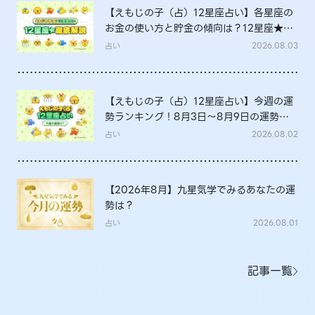
【えもじの子（占）12星座占い】各星座の
お金の使い方と貯金の傾向は？12星座★徹
底解説
占い
2026.08.03
【えもじの子（占）12星座占い】今週の運
勢ランキング！8月3日～8月9日の運勢
は？
占い
2026.08.02
【2026年8月】九星気学でみるあなたの運
勢は？
占い
2026.08.01
記事一覧