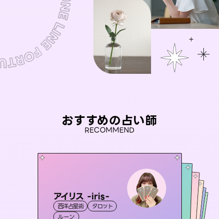
おすすめの占い師
RECOMMEND
アイリス -iris-
彗望
桃源珠羽
（
すいぼう
）
おう 霊感オラクル
（
とうげんみう
未来視師＊花
西洋占星術
タロット
）
霊視・オーラ
透視
セラピスト理恵
霊視・オーラ
霊視・オーラ
タロット
霊視・オーラ
ルーン
スピリチュアル・リーディング
心理学