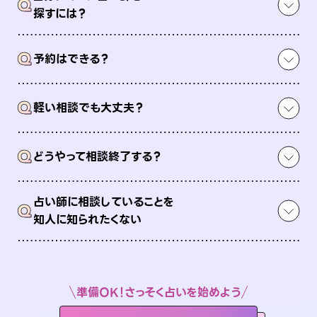
Q
探すには？
Q
予約はできる？
Q
軽い相談でも大丈夫？
Q
どうやって相談終了する？
占い師に相談していることを
Q
知人に知られたくない
準備OK！さっそく占いを始めよう