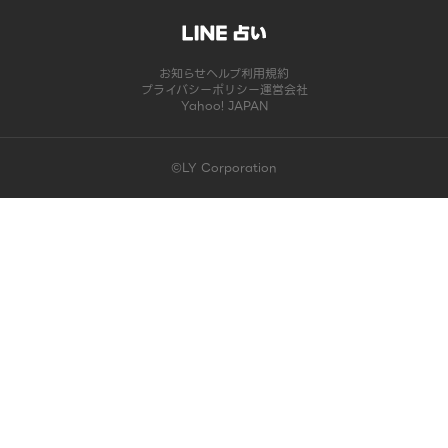
お知らせ
ヘルプ
利用規約
プライバシーポリシー
運営会社
Yahoo! JAPAN
©LY Corporation
このコンテンツは掲載が終了しました | LINE占い