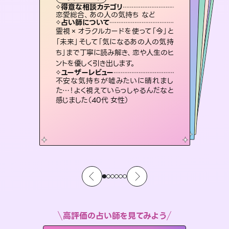
霊視・オーラ
スピリチュアル・リーディング
スピリチュアル・リーディング
スピリチュアル・リーディング
タロット
得意な相談カテゴリ
得意な相談カテゴリ
得意な相談カテゴリ
スピリチュアル・リーディング
得意な相談カテゴリ
得意な相談カテゴリ
恋愛総合、あの人の気持ち など
恋愛総合、片想い、二人の未来 など
片想い、あの人の気持ち、復縁 など
片想い、あの人の気持ち、復縁 など
得意な相談カテゴリ
出逢い、片想い、復縁 など
片想い、二人の未来、年の差 など
占い師について
占い師について
占い師について
占い師について
占い師について
占い師について
未来には何パターンもの選択肢があり
ます。不安で視えにくくなっているあな
たの素敵な未来を見つけ、その未来を
3,700年以上の歴史を持つ東洋最古の
占術「易占」で詳細まで占い、幸せへ向
かう道筋を示します。厳しい結果にも具
復縁、恋愛、不倫の行方、同性愛や片
思い、仕事関係や借金問題まで知りた
いことや心の負担になっていることを
霊視×オラクルカードを使って「今」と
連絡再開、復縁、成就などの報告実績
多数。セラピストとして2万超の施術経
験があるからこそできる鑑定で、より良
「未来」そして「気になるあの人の気持
ち」まで丁寧に読み解き、恋や人生のヒ
選択できるようアドバイスします。
恋愛のお悩みの中でも特に「曖昧な関係」の相談を得意としており、友達以上恋人未満なお相手との今後や本音を丁寧に読み解き恋愛成就へと導きます。
体的な対策をお伝えします。
い未来をサポートします。
紐解き、背中をそっと押して導きます。
ユーザーレビュー
ユーザーレビュー
ントを優しく引き出します。
ユーザーレビュー
ユーザーレビュー
職場の人の性質や人間関係、本心など
本当によく視えていてびっくり。対策が
ユーザーレビュー
鑑定していただいてアドバイス通りに行
動すると仲が復活してきました。ありが
とても心温まる鑑定でした。しかもこち
らは何も言っていないのに視えていらっ
複雑な背景もしっかり聞いて鑑定して
いただけました。気持ちが楽になりまし
ユーザーレビュー
安心感のあり、言い切ってくれる所や濁
さない鑑定のおかげで、毎回自分の気
打てて前向きになれます（40代）
不安な気持ちが嘘みたいに晴れまし
とうございました（40代 女性）
しゃるんだなと驚きです（30代女性）
た（50代 女性）
た…！よく視えていらっしゃるんだなと
持ちを整えられます（30代 男性）
感じました（40代 女性）
高評価の占い師を見てみよう