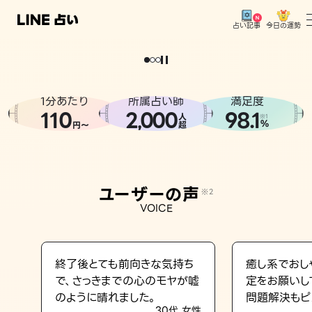
今日の運勢
占い記事
。
どうせなら
運
気
を
味
方
に
し
た
い
、
恋
も
仕
事
も
トップ
ユーザーの声
1分あたり
所属占い師
満足度
相談事例
110
2
000
98.1
,
人
※1
%
円〜
超
占いの流れ
おすすめの占い師
ユーザーの声
※2
よくある質問
VOICE
えもじの子（占）12星座占い
占い記事
終了後とても前向きな気持ち
癒し系でおし
で、さっきまでの心のモヤが嘘
定をお願いし
お知らせ
のように晴れました。
問題解決もピ
30代 女性