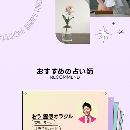
おすすめの占い師
RECOMMEND
おう 霊感オラクル
アイリス -iris-
彗望
桃源珠羽
（
すいぼう
未来視師＊花
）
霊視・オーラ
西洋占星術
（
とうげんみう
タロット
セラピスト理恵
霊視・オーラ
）
霊視・オーラ
透視
霊視・オーラ
タロット
オラクルカード
ルーン
心理学