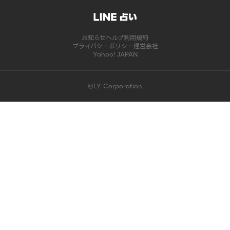
お知らせ
ヘルプ
利用規約
プライバシーポリシー
運営会社
Yahoo! JAPAN
©LY Corporation
このコンテンツは掲載が終了しました | LINE占い