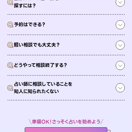
Q
探すには？
Q
予約はできる？
Q
軽い相談でも大丈夫？
Q
どうやって相談終了する？
占い師に相談していることを
Q
知人に知られたくない
準備OK！さっそく占いを始めよう