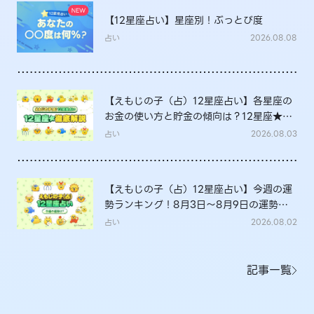
【12星座占い】星座別！ぶっとび度
占い
2026.08.08
【えもじの子（占）12星座占い】各星座の
お金の使い方と貯金の傾向は？12星座★徹
底解説
占い
2026.08.03
【えもじの子（占）12星座占い】今週の運
勢ランキング！8月3日～8月9日の運勢
は？
占い
2026.08.02
記事一覧