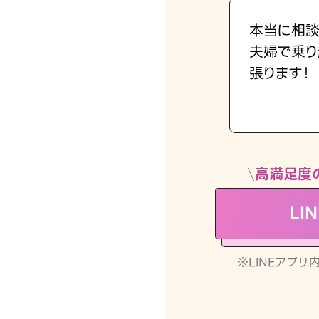
本当に相談
夫婦で乗り
張ります！
高満足度
LI
※LINEアプ