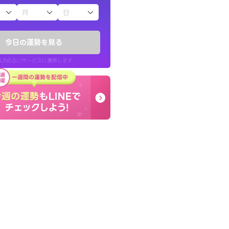
子（占）12星座占い
鑑定いただき感
終了後とても前向きな気
でいいんだと思わ
っきまでの心のモヤが嘘
今日の運勢を見る
晴れました。
LINE占いサービスに遷移します
40代 女性
LINE占いを開く
リ内のサービスページへ遷移します