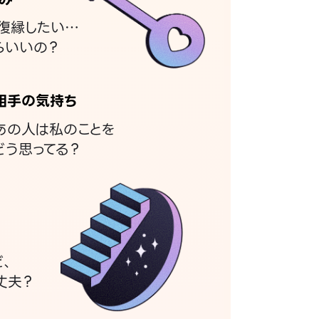
復縁したい…
らいいの？
相手の気持ち
あの人は私のことを
どう思ってる？
ど、
丈夫？