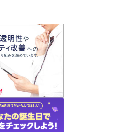
の声
れ
の占い師
質問