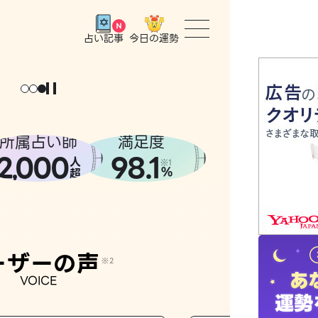
今日の運勢
占い記事
トップ
ょっと
。
元
気
に
な
った
、
話
し
たら
ユーザー
所属占い師
満足度
2
000
98.1
,
人
相談事例
※1
%
超
占いの流
おすすめ
ーザーの声
※2
VOICE
よくある