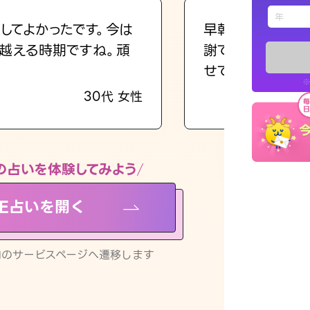
えもじの
してよかったです。今は
早朝にも関わらず
越える時期ですね。頑
謝です。私のまま
占い記事
せてくれます。
※
30代 女性
お知らせ
の占いを体験してみよう
NE占いを開く
※LINEアプ
リ内のサービスページへ遷移します