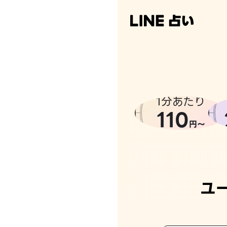
なんかち
1分あたり
110
円〜
ユ