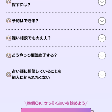
Q
探すには？
Q
予約はできる？
Q
軽い相談でも大丈夫？
Q
どうやって相談終了する？
占い師に相談していることを
Q
知人に知られたくない
準備OK！さっそく占いを始めよう