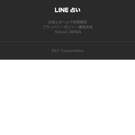
お知らせ
ヘルプ
利用規約
プライバシーポリシー
運営会社
Yahoo! JAPAN
©LY Corporation
このコンテンツは掲載が終了しました | LINE占い