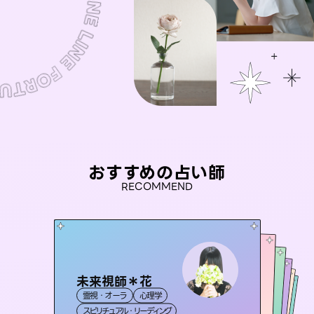
おすすめの占い師
RECOMMEND
未来視師＊花
桃源珠羽
セラピスト理恵
（
とうげんみう
）
アイリス -iris-
おう 霊感オラクル
霊視・オーラ
心理学
霊視・オーラ
タロット
彗望
霊視・オーラ
西洋占星術
タロット
（
すいぼう
霊視・オーラ
タロット
スピリチュアル・リーディング
）
スピリチュアル・リーディング