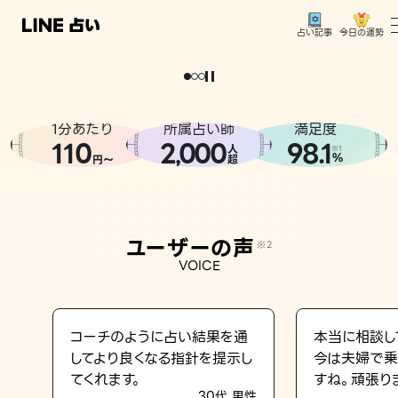
今日の運勢
占い記事
。
どうせなら
運
気
を
味
方
に
し
た
い
、
恋
も
仕
事
も
トップ
ユーザーの声
1分あたり
所属占い師
満足度
相談事例
110
2
000
98.1
,
人
※1
%
円〜
超
占いの流れ
おすすめの占い師
ユーザーの声
※2
よくある質問
VOICE
えもじの子（占）12星座占い
占い記事
コーチのように占い結果を通
本当に相談し
してより良くなる指針を提示し
今は夫婦で乗
お知らせ
てくれます。
すね。頑張り
30代 男性