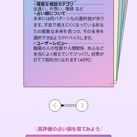
霊視・オーラ
スピリチュアル・リーディング
ルーン
オラクルカード
透視
得意な相談カテゴリ
得意な相談カテゴリ
得意な相談カテゴリ
スピリチュアル・リーディング
得意な相談カテゴリ
得意な相談カテゴリ
出逢い、片想い、復縁 など
片想い、あの人の気持ち、復縁 など
片想い、二人の未来、年の差 など
恋愛総合、片想い、二人の未来 など
得意な相談カテゴリ
恋愛総合、あの人の気持ち など
片想い、あの人の気持ち、復縁 など
占い師について
占い師について
占い師について
占い師について
占い師について
占い師について
霊視×オラクルカードを使って「今」と
「未来」そして「気になるあの人の気持
ち」まで丁寧に読み解き、恋や人生のヒ
連絡再開、復縁、成就などの報告実績
多数。セラピストとして2万超の施術経
験があるからこそできる鑑定で、より良
恋愛のお悩みの中でも特に「曖昧な関
係」の相談を得意としており、友達以上
恋人未満なお相手との今後や本音を丁
未来には何パターンもの選択肢があり
3,700年以上の歴史を持つ東洋最古の
占術「易占」で詳細まで占い、幸せへ向
かう道筋を示します。厳しい結果にも具
ます。不安で視えにくくなっているあな
たの素敵な未来を見つけ、その未来を
ントを優しく引き出します。
復縁、恋愛、不倫の行方、同性愛や片思い、仕事関係や借金問題まで知りたいことや心の負担になっていることを紐解き、背中をそっと押して導きます。
い未来をサポートします。
体的な対策をお伝えします。
寧に読み解き恋愛成就へと導きます。
ユーザーレビュー
ユーザーレビュー
選択できるようアドバイスします。
ユーザーレビュー
ユーザーレビュー
不安な気持ちが嘘みたいに晴れまし
た…！よく視えていらっしゃるんだなと
ユーザーレビュー
安心感のあり、言い切ってくれる所や濁
さない鑑定のおかげで、毎回自分の気
複雑な背景もしっかり聞いて鑑定して
いただけました。気持ちが楽になりまし
とても心温まる鑑定でした。しかもこち
らは何も言っていないのに視えていらっ
ユーザーレビュー
鑑定していただいてアドバイス通りに行
動すると仲が復活してきました。ありが
感じました（40代 女性）
職場の人の性質や人間関係、本心など
持ちを整えられます（30代 男性）
た（50代 女性）
しゃるんだなと驚きです（30代女性）
本当によく視えていてびっくり。対策が
とうございました（40代 女性）
打てて前向きになれます（40代）
高評価の占い師を見てみよう