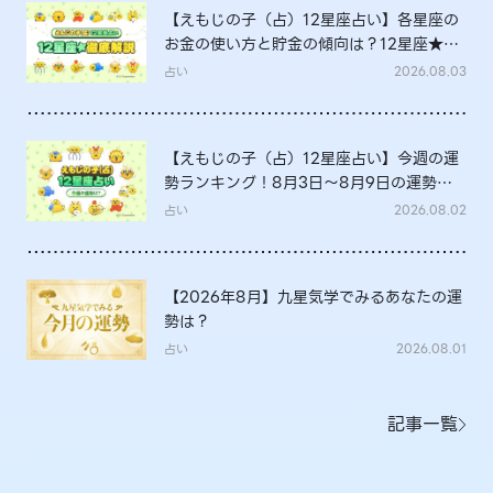
【えもじの子（占）12星座占い】各星座の
お金の使い方と貯金の傾向は？12星座★徹
底解説
占い
2026.08.03
【えもじの子（占）12星座占い】今週の運
勢ランキング！8月3日～8月9日の運勢
は？
占い
2026.08.02
【2026年8月】九星気学でみるあなたの運
勢は？
占い
2026.08.01
記事一覧