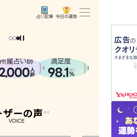
今日の運勢
占い記事
トップ
ょっと
。
元
気
に
な
った
、
話
し
たら
ユーザー
所属占い師
満足度
2
000
98.1
,
人
相談事例
※1
%
超
占いの流
おすすめ
ーザーの声
※2
VOICE
よくある