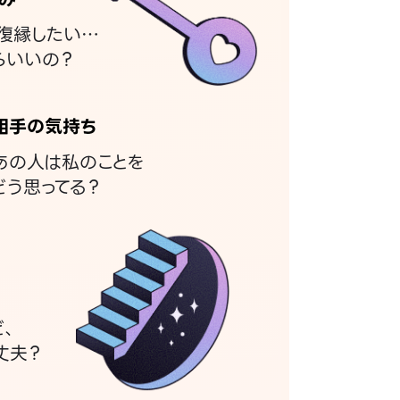
復縁したい…
らいいの？
相手の気持ち
あの人は私のことを
どう思ってる？
ど、
丈夫？