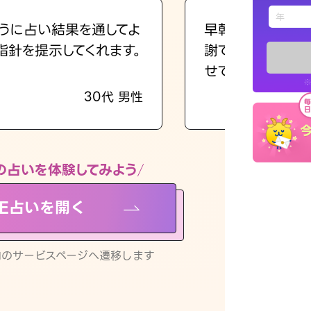
えもじの
うに占い結果を通してよ
早朝にも関わらず
指針を提示してくれます。
謝です。私のまま
占い記事
せてくれます。
※
30代 男性
お知らせ
の占いを体験してみよう
NE占いを開く
※LINEアプ
リ内のサービスページへ遷移します