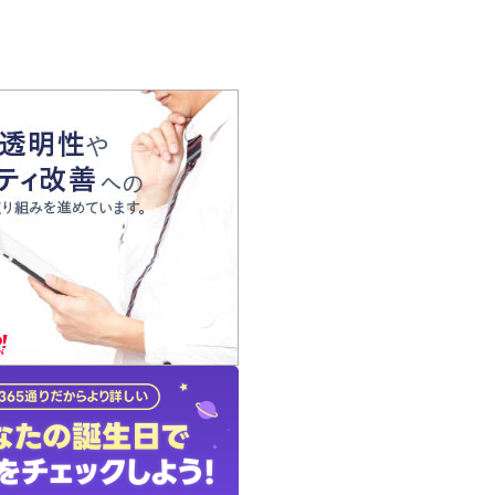
の声
れ
の占い師
質問