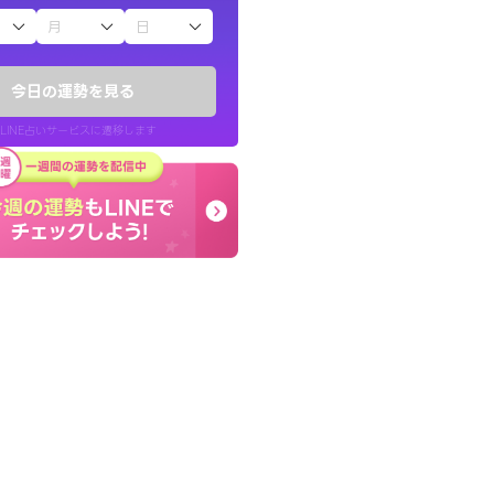
子（占）12星座占い
鑑定いただき感
しんどくなってましたが
でいいんだと思わ
セージを読み返してお守
今日の運勢を見る
す。
LINE占いサービスに遷移します
40代 女性
LINE占いを開く
リ内のサービスページへ遷移します