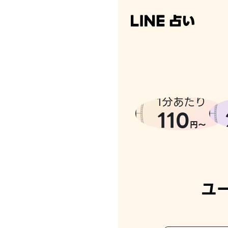
なんかち
1分あたり
110
円〜
ユ