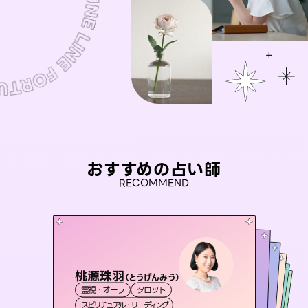
おすすめの占い師
RECOMMEND
桃源珠羽
アイリス -iris-
（
とうげんみう
）
未来視師＊花
おう 霊感オラクル
彗望
霊視・オーラ
タロット
西洋占星術
タロット
（
セラピスト理恵
すいぼう
霊視・オーラ
）
霊視・オーラ
心理学
霊視・オーラ
スピリチュアル・リーディング
ルーン
透視