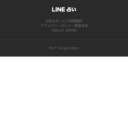
お知らせ
ヘルプ
利用規約
プライバシーポリシー
運営会社
Yahoo! JAPAN
©LY Corporation
このコンテンツは掲載が終了しました | LINE占い