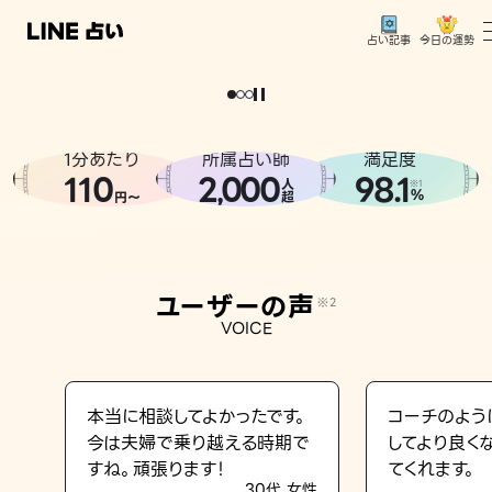
今日の運勢
占い記事
。
どうせなら
運
気
を
味
方
に
し
た
い
、
恋
も
仕
事
も
トップ
ユーザーの声
1分あたり
所属占い師
満足度
相談事例
110
2
000
98.1
,
人
※1
%
円〜
超
占いの流れ
おすすめの占い師
ユーザーの声
※2
よくある質問
VOICE
えもじの子（占）12星座占い
占い記事
本当に相談してよかったです。
コーチのよう
今は夫婦で乗り越える時期で
してより良く
お知らせ
すね。頑張ります！
てくれます。
30代 女性