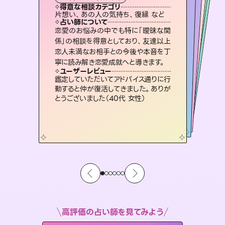
霊視・オーラ
スピリチュアル・リーディング
オラクルカード
スピリチュアル・リーディング
タロット
得意な相談カテゴリ
得意な相談カテゴリ
得意な相談カテゴリ
スピリチュアル・リーディング
得意な相談カテゴリ
得意な相談カテゴリ
片想い、あの人の気持ち、復縁 など
恋愛総合、片想い、二人の未来 など
出逢い、片想い、復縁 など
恋愛総合、あの人の気持ち など
得意な相談カテゴリ
片想い、あの人の気持ち、復縁 など
片想い、二人の未来、年の差 など
占い師について
占い師について
占い師について
占い師について
占い師について
占い師について
3,700年以上の歴史を持つ東洋最古の
占術「易占」で詳細まで占い、幸せへ向
かう道筋を示します。厳しい結果にも具
未来には何パターンもの選択肢があり
ます。不安で視えにくくなっているあな
たの素敵な未来を見つけ、その未来を
復縁、恋愛、不倫の行方、同性愛や片
思い、仕事関係や借金問題まで知りた
いことや心の負担になっていることを
恋愛のお悩みの中でも特に「曖昧な関
連絡再開、復縁、成就などの報告実績
多数。セラピストとして2万超の施術経
験があるからこそできる鑑定で、より良
係」の相談を得意としており、友達以上
恋人未満なお相手との今後や本音を丁
体的な対策をお伝えします。
霊視×オラクルカードを使って「今」と「未来」そして「気になるあの人の気持ち」まで丁寧に読み解き、恋や人生のヒントを優しく引き出します。
選択できるようアドバイスします。
い未来をサポートします。
紐解き、背中をそっと押して導きます。
ユーザーレビュー
ユーザーレビュー
寧に読み解き恋愛成就へと導きます。
ユーザーレビュー
ユーザーレビュー
複雑な背景もしっかり聞いて鑑定して
いただけました。気持ちが楽になりまし
ユーザーレビュー
不安な気持ちが嘘みたいに晴れまし
た…！よく視えていらっしゃるんだなと
とても心温まる鑑定でした。しかもこち
らは何も言っていないのに視えていらっ
職場の人の性質や人間関係、本心など
本当によく視えていてびっくり。対策が
ユーザーレビュー
安心感のあり、言い切ってくれる所や濁
さない鑑定のおかげで、毎回自分の気
た（50代 女性）
鑑定していただいてアドバイス通りに行
感じました（40代 女性）
しゃるんだなと驚きです（30代女性）
打てて前向きになれます（40代）
動すると仲が復活してきました。ありが
持ちを整えられます（30代 男性）
とうございました（40代 女性）
高評価の占い師を見てみよう