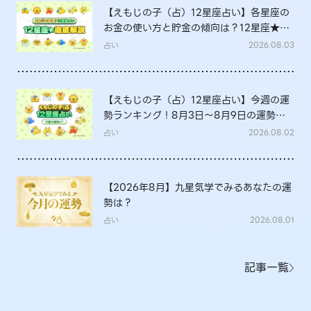
【えもじの子（占）12星座占い】各星座の
お金の使い方と貯金の傾向は？12星座★徹
底解説
占い
2026.08.03
【えもじの子（占）12星座占い】今週の運
勢ランキング！8月3日～8月9日の運勢
は？
占い
2026.08.02
【2026年8月】九星気学でみるあなたの運
勢は？
占い
2026.08.01
記事一覧