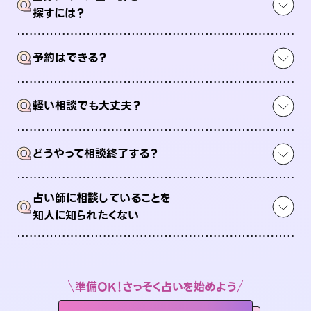
Q
探すには？
Q
予約はできる？
Q
軽い相談でも大丈夫？
Q
どうやって相談終了する？
占い師に相談していることを
Q
知人に知られたくない
準備OK！さっそく占いを始めよう