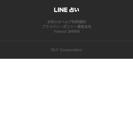
お知らせ
ヘルプ
利用規約
プライバシーポリシー
運営会社
Yahoo! JAPAN
©LY Corporation
このコンテンツは掲載が終了しました | LINE占い