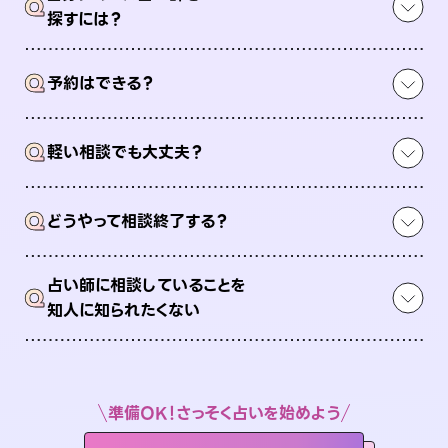
Q
探すには？
Q
予約はできる？
Q
軽い相談でも大丈夫？
Q
どうやって相談終了する？
占い師に相談していることを
Q
知人に知られたくない
準備OK！さっそく占いを始めよう