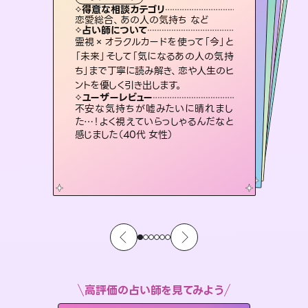
タロット
霊視・オーラ
スピリチュアル・リーディング
スピリチュアル・リーディング
スピリチュアル・リーディング
タロット
得意な相談カテゴリ
得意な相談カテゴリ
得意な相談カテゴリ
スピリチュアル・リーディング
得意な相談カテゴリ
得意な相談カテゴリ
恋愛総合、あの人の気持ち など
恋愛総合、片想い、二人の未来 など
片想い、あの人の気持ち、復縁 など
出逢い、片想い、復縁 など
得意な相談カテゴリ
片想い、あの人の気持ち、復縁 など
片想い、二人の未来、年の差 など
占い師について
占い師について
占い師について
占い師について
占い師について
占い師について
恋愛のお悩みの中でも特に「曖昧な関
係」の相談を得意としており、友達以上
恋人未満なお相手との今後や本音を丁
3,700年以上の歴史を持つ東洋最古の
占術「易占」で詳細まで占い、幸せへ向
かう道筋を示します。厳しい結果にも具
復縁、恋愛、不倫の行方、同性愛や片
思い、仕事関係や借金問題まで知りた
いことや心の負担になっていることを
霊視×オラクルカードを使って「今」と
連絡再開、復縁、成就などの報告実績
多数。セラピストとして2万超の施術経
験があるからこそできる鑑定で、より良
「未来」そして「気になるあの人の気持
ち」まで丁寧に読み解き、恋や人生のヒ
寧に読み解き恋愛成就へと導きます。
未来には何パターンもの選択肢があります。不安で視えにくくなっているあなたの素敵な未来を見つけ、その未来を選択できるようアドバイスします。
体的な対策をお伝えします。
い未来をサポートします。
紐解き、背中をそっと押して導きます。
ユーザーレビュー
ユーザーレビュー
ントを優しく引き出します。
ユーザーレビュー
ユーザーレビュー
鑑定していただいてアドバイス通りに行
動すると仲が復活してきました。ありが
ユーザーレビュー
職場の人の性質や人間関係、本心など
本当によく視えていてびっくり。対策が
とても心温まる鑑定でした。しかもこち
らは何も言っていないのに視えていらっ
複雑な背景もしっかり聞いて鑑定して
いただけました。気持ちが楽になりまし
ユーザーレビュー
安心感のあり、言い切ってくれる所や濁
さない鑑定のおかげで、毎回自分の気
とうございました（40代 女性）
不安な気持ちが嘘みたいに晴れまし
打てて前向きになれます（40代）
しゃるんだなと驚きです（30代女性）
た（50代 女性）
た…！よく視えていらっしゃるんだなと
持ちを整えられます（30代 男性）
感じました（40代 女性）
高評価の占い師を見てみよう