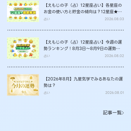
【えもじの子（占）12星座占い】各星座の
お金の使い方と貯金の傾向は？12星座★徹
底解説
占い
2026.08.03
【えもじの子（占）12星座占い】今週の運
勢ランキング！8月3日～8月9日の運勢
は？
占い
2026.08.02
【2026年8月】九星気学でみるあなたの運
勢は？
占い
2026.08.01
記事一覧