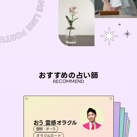
おすすめの占い師
RECOMMEND
おう 霊感オラクル
アイリス -iris-
彗望
未来視師＊花
（
すいぼう
桃源珠羽
）
霊視・オーラ
西洋占星術
タロット
セラピスト理恵
霊視・オーラ
（
とうげんみう
霊視・オーラ
透視
霊視・オーラ
）
心理学
オラクルカード
ルーン