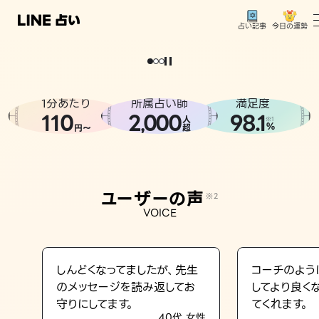
今日の運勢
占い記事
。
どうせなら
運
気
を
味
方
に
し
た
い
、
恋
も
仕
事
も
トップ
ユーザーの声
1分あたり
所属占い師
満足度
相談事例
110
2
000
98.1
,
人
※1
%
円〜
超
占いの流れ
おすすめの占い師
ユーザーの声
※2
よくある質問
VOICE
えもじの子（占）12星座占い
占い記事
しんどくなってましたが、先生
コーチのよう
のメッセージを読み返してお
してより良く
お知らせ
守りにしてます。
てくれます。
40代 女性