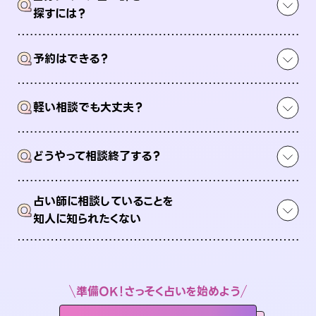
Q
探すには？
Q
予約はできる？
Q
軽い相談でも大丈夫？
Q
どうやって相談終了する？
占い師に相談していることを
Q
知人に知られたくない
準備OK！さっそく占いを始めよう