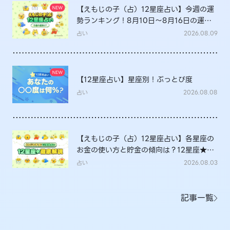
【えもじの子（占）12星座占い】今週の運
勢ランキング！8月10日～8月16日の運勢
は？
占い
2026.08.09
【12星座占い】星座別！ぶっとび度
占い
2026.08.08
【えもじの子（占）12星座占い】各星座の
お金の使い方と貯金の傾向は？12星座★徹
底解説
占い
2026.08.03
記事一覧