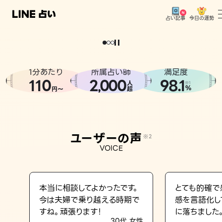
今日の運勢
占い記事
。
どうせなら
運
気
を
味
方
に
し
た
い
、
恋
も
仕
事
も
トップ
ユーザーの声
1分あたり
所属占い師
満足度
相談事例
110
2
000
98.1
,
人
※1
%
円〜
超
占いの流れ
おすすめの占い師
ユーザーの声
※2
よくある質問
VOICE
えもじの子（占）12星座占い
占い記事
本当に相談してよかったです。
とても的確で
今は夫婦で乗り越える時期で
感を言語化し
お知らせ
すね。頑張ります！
に落ちました
30代 女性