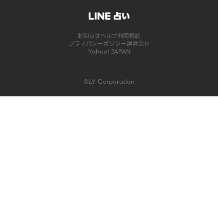
お知らせ
ヘルプ
利用規約
プライバシーポリシー
運営会社
Yahoo! JAPAN
©LY Corporation
このコンテンツは掲載が終了しました | LINE占い