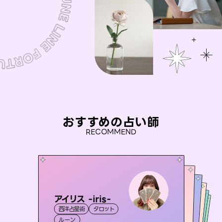
おすすめの占い師
RECOMMEND
アイリス -iris-
桃源珠羽
未来視師＊花
（
とうげんみう
）
おう 霊感オラクル
彗望
西洋占星術
タロット
霊視・オーラ
タロット
（
セラピスト理恵
すいぼう
霊視・オーラ
）
霊視・オーラ
心理学
霊視・オーラ
ルーン
スピリチュアル・リーディング
透視