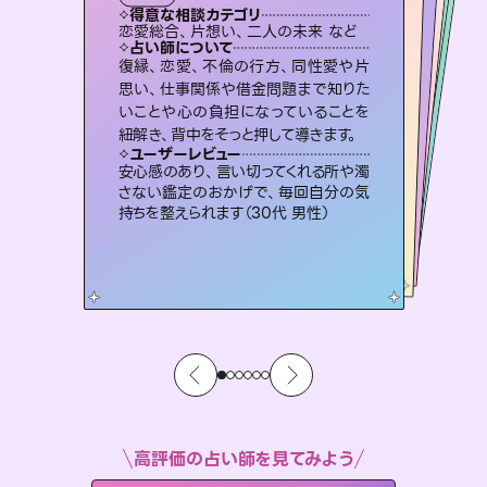
霊視・オーラ
スピリチュアル・リーディング
オラクルカード
スピリチュアル・リーディング
タロット
得意な相談カテゴリ
得意な相談カテゴリ
得意な相談カテゴリ
スピリチュアル・リーディング
得意な相談カテゴリ
得意な相談カテゴリ
恋愛総合、片想い、二人の未来 など
片想い、あの人の気持ち、復縁 など
出逢い、片想い、復縁 など
恋愛総合、あの人の気持ち など
得意な相談カテゴリ
片想い、あの人の気持ち、復縁 など
片想い、二人の未来、年の差 など
占い師について
占い師について
占い師について
占い師について
占い師について
占い師について
3,700年以上の歴史を持つ東洋最古の
占術「易占」で詳細まで占い、幸せへ向
かう道筋を示します。厳しい結果にも具
未来には何パターンもの選択肢があり
ます。不安で視えにくくなっているあな
たの素敵な未来を見つけ、その未来を
恋愛のお悩みの中でも特に「曖昧な関
係」の相談を得意としており、友達以上
恋人未満なお相手との今後や本音を丁
復縁、恋愛、不倫の行方、同性愛や片
連絡再開、復縁、成就などの報告実績
多数。セラピストとして2万超の施術経
験があるからこそできる鑑定で、より良
思い、仕事関係や借金問題まで知りた
いことや心の負担になっていることを
体的な対策をお伝えします。
霊視×オラクルカードを使って「今」と「未来」そして「気になるあの人の気持ち」まで丁寧に読み解き、恋や人生のヒントを優しく引き出します。
選択できるようアドバイスします。
い未来をサポートします。
寧に読み解き恋愛成就へと導きます。
ユーザーレビュー
ユーザーレビュー
紐解き、背中をそっと押して導きます。
ユーザーレビュー
ユーザーレビュー
複雑な背景もしっかり聞いて鑑定して
いただけました。気持ちが楽になりまし
ユーザーレビュー
不安な気持ちが嘘みたいに晴れまし
た…！よく視えていらっしゃるんだなと
とても心温まる鑑定でした。しかもこち
らは何も言っていないのに視えていらっ
職場の人の性質や人間関係、本心など
本当によく視えていてびっくり。対策が
ユーザーレビュー
鑑定していただいてアドバイス通りに行
動すると仲が復活してきました。ありが
た（50代 女性）
安心感のあり、言い切ってくれる所や濁
感じました（40代 女性）
しゃるんだなと驚きです（30代女性）
打てて前向きになれます（40代）
さない鑑定のおかげで、毎回自分の気
とうございました（40代 女性）
持ちを整えられます（30代 男性）
高評価の占い師を見てみよう