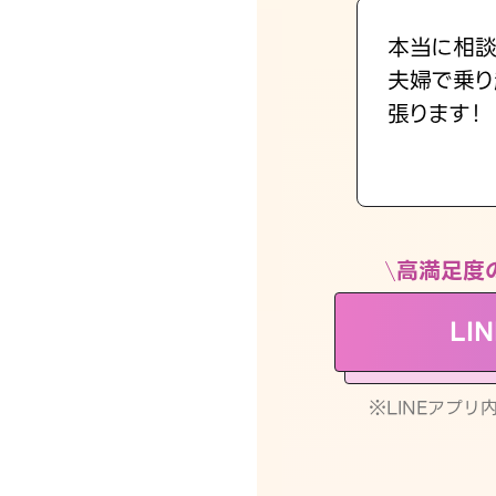
本当に相談
夫婦で乗り
張ります！
高満足度
LI
※LINEアプ