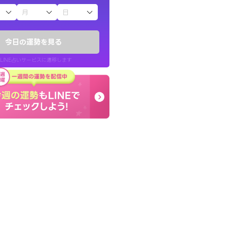
子（占）12星座占い
りしたくて鑑定を
とても的確で感じていた
)
言語化してくれたので腑
今日の運勢を見る
チ！
た。
LINE占いサービスに遷移します
50代 女性
LINE占いを開く
リ内のサービスページへ遷移します