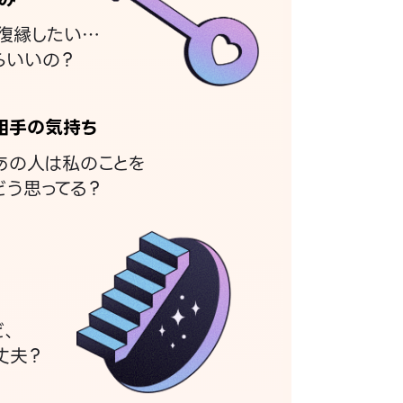
復縁したい…
らいいの？
相手の気持ち
あの人は私のことを
どう思ってる？
ど、
丈夫？