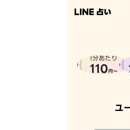
1分あたり
110
円〜
ユ