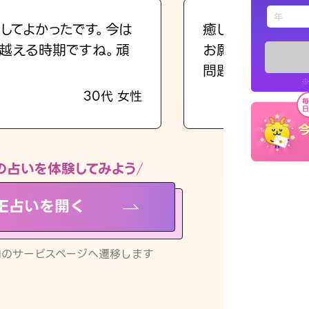
えもじの
してよかったです。今は
癒し系でおしゃべ
越える時期ですね。頑
お願いしてます(笑
占い記事
問題解決もピカイ
※
30代 女性
お知らせ
の占いを体験してみよう
NE占いを開く
※LINEアプ
リ内のサービスページへ遷移します