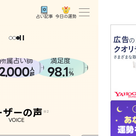
今日の運勢
占い記事
トップ
ユーザー
所属占い師
満足度
2
000
98.1
,
人
相談事例
※1
%
超
占いの流
おすすめ
ーザーの声
※2
VOICE
よくある