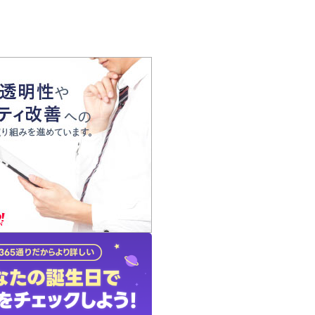
の声
れ
の占い師
質問