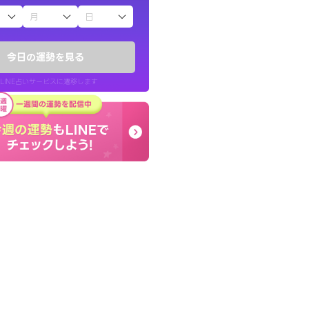
子（占）12星座占い
したが、先生のメッ
早朝にも関わらず鑑定
てお守りにしてま
謝です。私のままでいい
今日の運勢を見る
せてくれます。
LINE占いサービスに遷移します
40代 女性
LINE占いを開く
リ内のサービスページへ遷移します