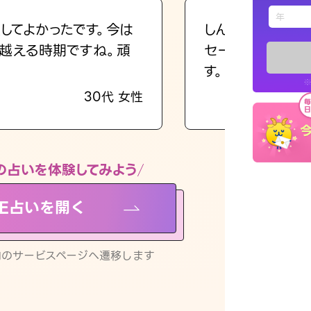
えもじの
してよかったです。今は
しんどくなってま
越える時期ですね。頑
セージを読み返し
占い記事
す。
※
30代 女性
お知らせ
の占いを体験してみよう
NE占いを開く
※LINEアプ
リ内のサービスページへ遷移します