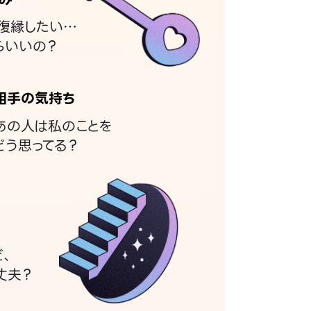
復縁したい…
らいいの？
相手の気持ち
あの人は私のことを
どう思ってる？
ど、
丈夫？