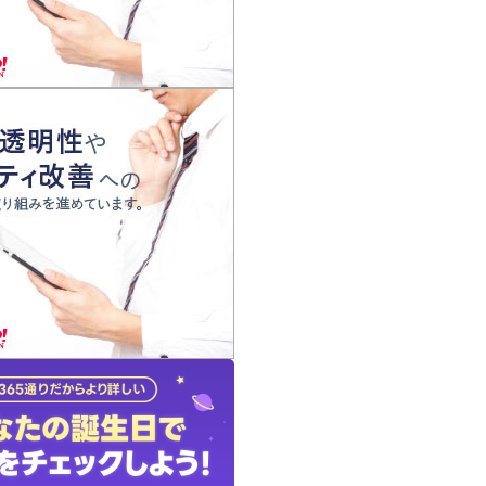
の声
れ
の占い師
質問