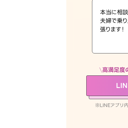
本当に相談
夫婦で乗り
張ります！
高満足度
LI
※LINEアプ