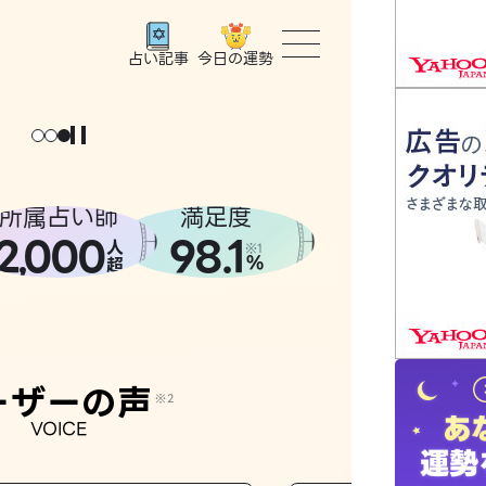
今日の運勢
占い記事
トップ
ユーザー
所属占い師
満足度
2
000
98.1
,
人
相談事例
※1
%
超
占いの流
おすすめ
ーザーの声
※2
VOICE
よくある