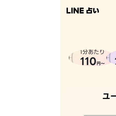
1分あたり
110
円〜
ユ