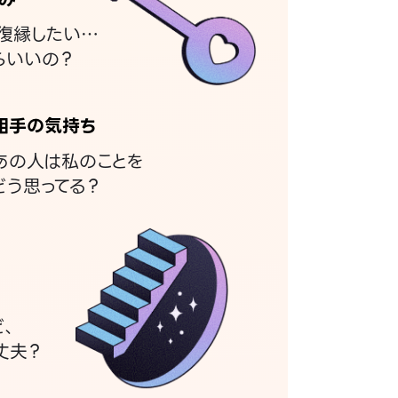
復縁したい…
らいいの？
相手の気持ち
あの人は私のことを
どう思ってる？
ど、
丈夫？