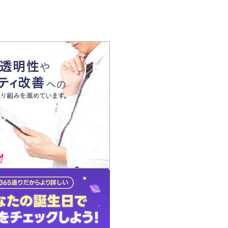
の声
れ
の占い師
質問