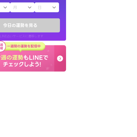
子（占）12星座占い
鑑定いただき感
コーチのように占い結果
でいいんだと思わ
り良くなる指針を提示し
今日の運勢を見る
LINE占いサービスに遷移します
40代 女性
LINE占いを開く
リ内のサービスページへ遷移します