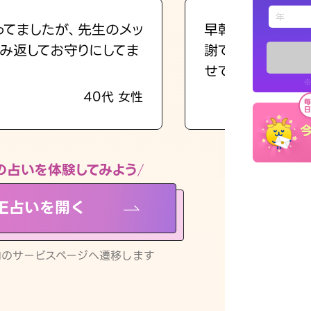
えもじの
ってましたが、先生のメッ
早朝にも関わらず
み返してお守りにしてま
謝です。私のまま
占い記事
せてくれます。
※
40代 女性
お知らせ
の占いを体験してみよう
NE占いを開く
※LINEアプ
リ内のサービスページへ遷移します