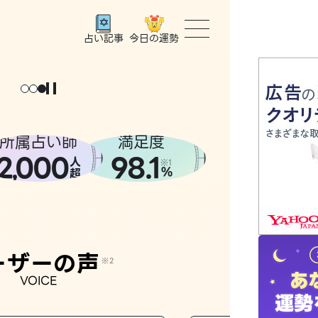
今日の運勢
占い記事
トップ
ユーザー
所属占い師
満足度
2
000
98.1
,
人
相談事例
※1
%
超
占いの流
おすすめ
ーザーの声
※2
VOICE
よくある