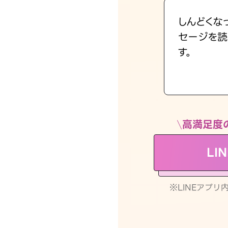
しんどくな
セージを読
す。
高満足度
LI
※LINEアプ