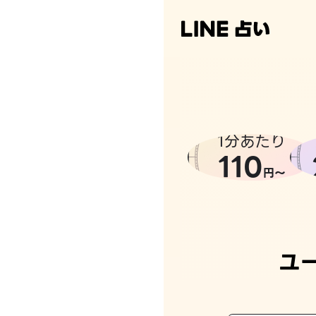
1分あたり
110
円〜
ユ