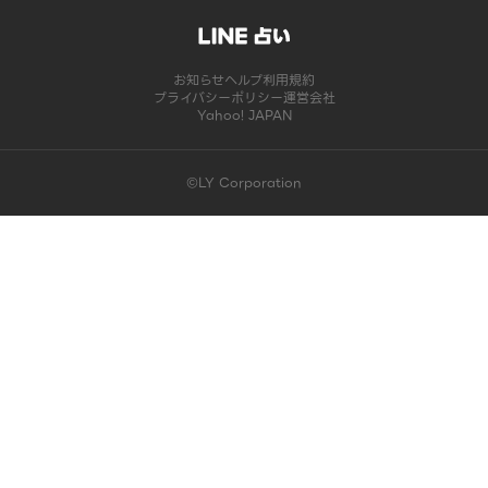
お知らせ
ヘルプ
利用規約
プライバシーポリシー
運営会社
Yahoo! JAPAN
©LY Corporation
このコンテンツは掲載が終了しました | LINE占い