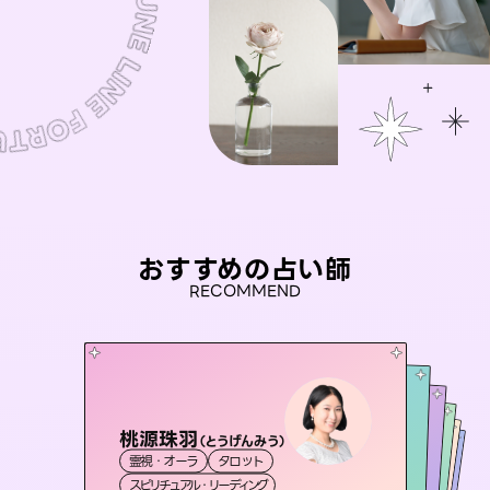
おすすめの占い師
RECOMMEND
桃源珠羽
彗望
（
とうげんみう
）
アイリス -iris-
（
すいぼう
）
セラピスト理恵
おう 霊感オラクル
霊視・オーラ
タロット
霊視・オーラ
透視
未来視師＊花
西洋占星術
タロット
霊視・オーラ
霊視・オーラ
タロット
スピリチュアル・リーディング
スピリチュアル・リーディング