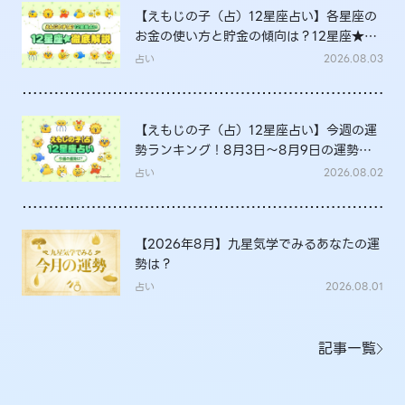
【えもじの子（占）12星座占い】各星座の
お金の使い方と貯金の傾向は？12星座★徹
底解説
占い
2026.08.03
【えもじの子（占）12星座占い】今週の運
勢ランキング！8月3日～8月9日の運勢
は？
占い
2026.08.02
【2026年8月】九星気学でみるあなたの運
勢は？
占い
2026.08.01
記事一覧