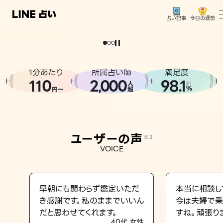
今日の運勢
占い記事
。
どうせなら
運
気
を
味
方
に
し
た
い
、
恋
も
仕
事
も
トップ
ユーザーの声
1分あたり
所属占い師
満足度
相談事例
110
2
000
98.1
,
人
※1
%
円〜
超
占いの流れ
おすすめの占い師
ユーザーの声
※2
よくある質問
VOICE
えもじの子（占）12星座占い
占い記事
早朝にも関わらず鑑定いただ
本当に相談し
き感謝です。私のままでいいん
今は夫婦で乗
お知らせ
だと思わせてくれます。
すね。頑張り
40代 女性