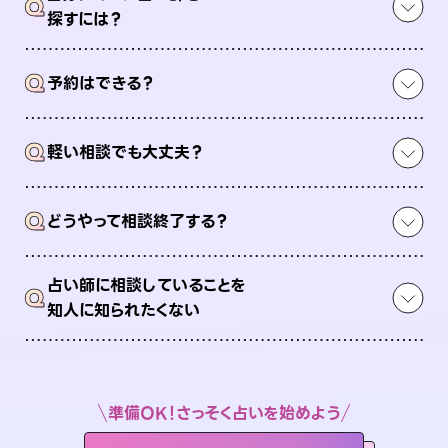
Q
探すには？
Q
予約はできる？
Q
軽い相談でも大丈夫？
Q
どうやって相談終了する？
占い師に相談していることを
Q
知人に知られたくない
準備OK！さっそく占いを始めよう