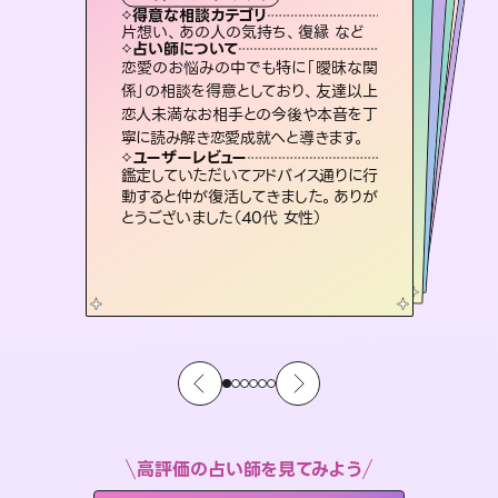
霊視・オーラ
ルーン
スピリチュアル・リーディング
オラクルカード
心理学
得意な相談カテゴリ
得意な相談カテゴリ
得意な相談カテゴリ
スピリチュアル・リーディング
得意な相談カテゴリ
得意な相談カテゴリ
片想い、あの人の気持ち、復縁 など
片想い、あの人の気持ち、復縁 など
恋愛総合、片想い、二人の未来 など
片想い、二人の未来、年の差 など
得意な相談カテゴリ
恋愛総合、あの人の気持ち など
出逢い、片想い、復縁 など
占い師について
占い師について
占い師について
占い師について
占い師について
占い師について
霊視×オラクルカードを使って「今」と
「未来」そして「気になるあの人の気持
ち」まで丁寧に読み解き、恋や人生のヒ
復縁、恋愛、不倫の行方、同性愛や片
思い、仕事関係や借金問題まで知りた
いことや心の負担になっていることを
3,700年以上の歴史を持つ東洋最古の
占術「易占」で詳細まで占い、幸せへ向
かう道筋を示します。厳しい結果にも具
恋愛のお悩みの中でも特に「曖昧な関
未来には何パターンもの選択肢があり
ます。不安で視えにくくなっているあな
たの素敵な未来を見つけ、その未来を
係」の相談を得意としており、友達以上
恋人未満なお相手との今後や本音を丁
ントを優しく引き出します。
連絡再開、復縁、成就などの報告実績多数。セラピストとして2万超の施術経験があるからこそできる鑑定で、より良い未来をサポートします。
紐解き、背中をそっと押して導きます。
選択できるようアドバイスします。
体的な対策をお伝えします。
ユーザーレビュー
ユーザーレビュー
寧に読み解き恋愛成就へと導きます。
ユーザーレビュー
ユーザーレビュー
不安な気持ちが嘘みたいに晴れまし
た…！よく視えていらっしゃるんだなと
ユーザーレビュー
とても心温まる鑑定でした。しかもこち
らは何も言っていないのに視えていらっ
職場の人の性質や人間関係、本心など
本当によく視えていてびっくり。対策が
安心感のあり、言い切ってくれる所や濁
さない鑑定のおかげで、毎回自分の気
ユーザーレビュー
複雑な背景もしっかり聞いて鑑定して
いただけました。気持ちが楽になりまし
感じました（40代 女性）
鑑定していただいてアドバイス通りに行
しゃるんだなと驚きです（30代女性）
打てて前向きになれます（40代）
持ちを整えられます（30代 男性）
動すると仲が復活してきました。ありが
た（50代 女性）
とうございました（40代 女性）
高評価の占い師を見てみよう