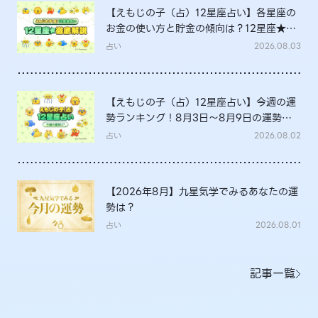
【えもじの子（占）12星座占い】各星座の
お金の使い方と貯金の傾向は？12星座★徹
底解説
占い
2026.08.03
【えもじの子（占）12星座占い】今週の運
勢ランキング！8月3日～8月9日の運勢
は？
占い
2026.08.02
【2026年8月】九星気学でみるあなたの運
勢は？
占い
2026.08.01
記事一覧