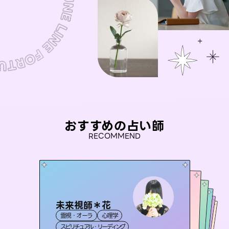
おすすめの占い師
RECOMMEND
未来視師＊花
桃源珠羽
セラピスト理恵
（
とうげんみう
）
彗望
アイリス -iris-
霊視・オーラ
心理学
（
すいぼう
霊視・オーラ
）
タロット
おう 霊感オラクル
霊視・オーラ
霊視・オーラ
タロット
西洋占星術
透視
スピリチュアル・リーディング
スピリチュアル・リーディング
タロット