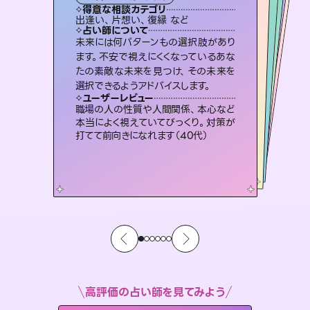
霊視・オーラ
スピリチュアル・リーディング
スピリチュアル・リーディング
ルーン
得意な相談カテゴリ
得意な相談カテゴリ
得意な相談カテゴリ
オラクルカード
得意な相談カテゴリ
得意な相談カテゴリ
出逢い、片想い、復縁 など
片想い、あの人の気持ち、復縁 など
片想い、二人の未来、年の差 など
片想い、あの人の気持ち、復縁 など
得意な相談カテゴリ
恋愛総合、片想い、二人の未来 など
恋愛総合、あの人の気持ち など
占い師について
占い師について
占い師について
占い師について
占い師について
占い師について
復縁、恋愛、不倫の行方、同性愛や片
思い、仕事関係や借金問題まで知りた
いことや心の負担になっていることを
連絡再開、復縁、成就などの報告実績
多数。セラピストとして2万超の施術経
験があるからこそできる鑑定で、より良
恋愛のお悩みの中でも特に「曖昧な関
係」の相談を得意としており、友達以上
恋人未満なお相手との今後や本音を丁
未来には何パターンもの選択肢があり
霊視×オラクルカードを使って「今」と
「未来」そして「気になるあの人の気持
ち」まで丁寧に読み解き、恋や人生のヒ
ます。不安で視えにくくなっているあな
たの素敵な未来を見つけ、その未来を
紐解き、背中をそっと押して導きます。
3,700年以上の歴史を持つ東洋最古の占術「易占」で詳細まで占い、幸せへ向かう道筋を示します。厳しい結果にも具体的な対策をお伝えします。
い未来をサポートします。
ントを優しく引き出します。
寧に読み解き恋愛成就へと導きます。
ユーザーレビュー
ユーザーレビュー
選択できるようアドバイスします。
ユーザーレビュー
ユーザーレビュー
安心感のあり、言い切ってくれる所や濁
さない鑑定のおかげで、毎回自分の気
ユーザーレビュー
複雑な背景もしっかり聞いて鑑定して
いただけました。気持ちが楽になりまし
不安な気持ちが嘘みたいに晴れまし
た…！よく視えていらっしゃるんだなと
とても心温まる鑑定でした。しかもこち
らは何も言っていないのに視えていらっ
ユーザーレビュー
鑑定していただいてアドバイス通りに行
動すると仲が復活してきました。ありが
持ちを整えられます（30代 男性）
職場の人の性質や人間関係、本心など
た（50代 女性）
感じました（40代 女性）
しゃるんだなと驚きです（30代女性）
本当によく視えていてびっくり。対策が
とうございました（40代 女性）
打てて前向きになれます（40代）
高評価の占い師を見てみよう