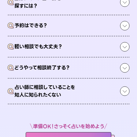
Q
探すには？
Q
予約はできる？
Q
軽い相談でも大丈夫？
Q
どうやって相談終了する？
占い師に相談していることを
Q
知人に知られたくない
準備OK！さっそく占いを始めよう