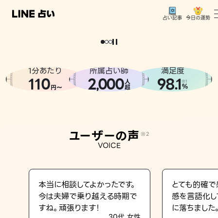
今日の運勢
占い記事
。
どうせなら
運
気
を
味
方
に
し
た
い
、
恋
も
仕
事
も
トップ
ユーザーの声
1分あたり
所属占い師
満足度
相談事例
110
2
000
98.1
,
人
※1
%
円〜
超
占いの流れ
おすすめの占い師
ユーザーの声
※2
よくある質問
VOICE
えもじの子（占）12星座占い
占い記事
本当に相談してよかったです。
とても的確で
今は夫婦で乗り越える時期で
感を言語化し
お知らせ
すね。頑張ります！
に落ちました
30代 女性