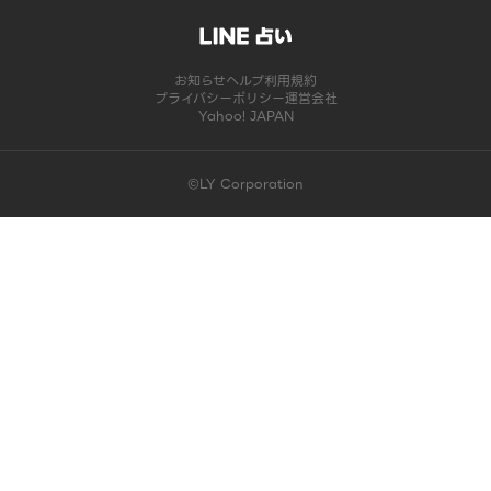
お知らせ
ヘルプ
利用規約
プライバシーポリシー
運営会社
Yahoo! JAPAN
©LY Corporation
このコンテンツは掲載が終了しました | LINE占い