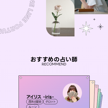
おすすめの占い師
RECOMMEND
アイリス -iris-
おう 霊感オラクル
桃源珠羽
セラピスト理恵
（
とうげんみう
彗望
西洋占星術
タロット
）
霊視・オーラ
（
未来視師＊花
すいぼう
霊視・オーラ
）
霊視・オーラ
タロット
霊視・オーラ
タロット
ルーン
オラクルカード
透視