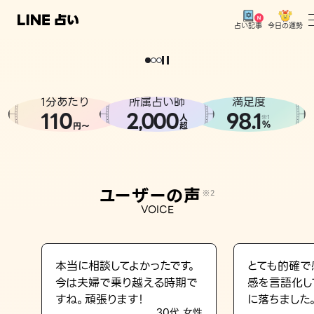
今日の運勢
占い記事
。
どうせなら
運
気
を
味
方
に
し
た
い
、
恋
も
仕
事
も
トップ
ユーザーの声
1分あたり
所属占い師
満足度
相談事例
110
2
000
98.1
,
人
※1
%
円〜
超
占いの流れ
おすすめの占い師
ユーザーの声
※2
よくある質問
VOICE
えもじの子（占）12星座占い
占い記事
本当に相談してよかったです。
とても的確で
今は夫婦で乗り越える時期で
感を言語化し
お知らせ
すね。頑張ります！
に落ちました
30代 女性