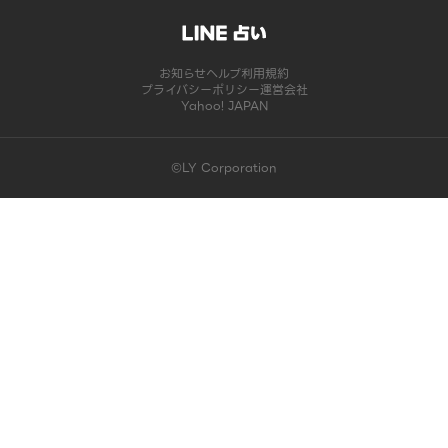
お知らせ
ヘルプ
利用規約
プライバシーポリシー
運営会社
Yahoo! JAPAN
©LY Corporation
このコンテンツは掲載が終了しました | LINE占い