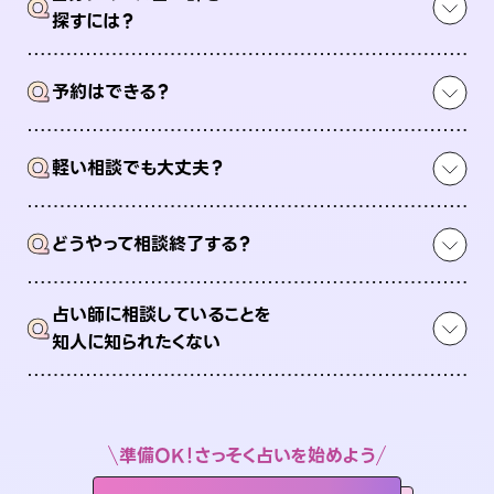
Q
探すには？
Q
予約はできる？
Q
軽い相談でも大丈夫？
Q
どうやって相談終了する？
占い師に相談していることを
Q
知人に知られたくない
準備OK！さっそく占いを始めよう