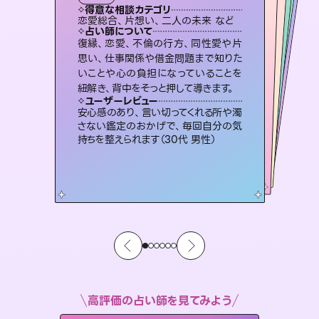
霊視・オーラ
スピリチュアル・リーディング
スピリチュアル・リーディング
スピリチュアル・リーディング
心理学
得意な相談カテゴリ
得意な相談カテゴリ
得意な相談カテゴリ
スピリチュアル・リーディング
得意な相談カテゴリ
得意な相談カテゴリ
恋愛総合、片想い、二人の未来 など
恋愛総合、あの人の気持ち など
片想い、あの人の気持ち、復縁 など
片想い、二人の未来、年の差 など
得意な相談カテゴリ
片想い、あの人の気持ち、復縁 など
出逢い、片想い、復縁 など
占い師について
占い師について
占い師について
占い師について
占い師について
占い師について
3,700年以上の歴史を持つ東洋最古の
占術「易占」で詳細まで占い、幸せへ向
かう道筋を示します。厳しい結果にも具
恋愛のお悩みの中でも特に「曖昧な関
係」の相談を得意としており、友達以上
恋人未満なお相手との今後や本音を丁
霊視×オラクルカードを使って「今」と
「未来」そして「気になるあの人の気持
ち」まで丁寧に読み解き、恋や人生のヒ
復縁、恋愛、不倫の行方、同性愛や片
未来には何パターンもの選択肢があり
ます。不安で視えにくくなっているあな
たの素敵な未来を見つけ、その未来を
思い、仕事関係や借金問題まで知りた
いことや心の負担になっていることを
体的な対策をお伝えします。
連絡再開、復縁、成就などの報告実績多数。セラピストとして2万超の施術経験があるからこそできる鑑定で、より良い未来をサポートします。
寧に読み解き恋愛成就へと導きます。
選択できるようアドバイスします。
ントを優しく引き出します。
ユーザーレビュー
ユーザーレビュー
紐解き、背中をそっと押して導きます。
ユーザーレビュー
ユーザーレビュー
複雑な背景もしっかり聞いて鑑定して
いただけました。気持ちが楽になりまし
ユーザーレビュー
とても心温まる鑑定でした。しかもこち
らは何も言っていないのに視えていらっ
職場の人の性質や人間関係、本心など
本当によく視えていてびっくり。対策が
鑑定していただいてアドバイス通りに行
動すると仲が復活してきました。ありが
ユーザーレビュー
不安な気持ちが嘘みたいに晴れまし
た…！よく視えていらっしゃるんだなと
た（50代 女性）
安心感のあり、言い切ってくれる所や濁
しゃるんだなと驚きです（30代女性）
打てて前向きになれます（40代）
とうございました（40代 女性）
さない鑑定のおかげで、毎回自分の気
感じました（40代 女性）
持ちを整えられます（30代 男性）
高評価の占い師を見てみよう