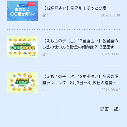
【12星座占い】星座別！ぶっとび度
占い
2026.08.08
【えもじの子（占）12星座占い】各星座の
お金の使い方と貯金の傾向は？12星座★徹
底解説
占い
2026.08.03
【えもじの子（占）12星座占い】今週の運
勢ランキング！8月3日～8月9日の運勢
は？
占い
2026.08.02
記事一覧